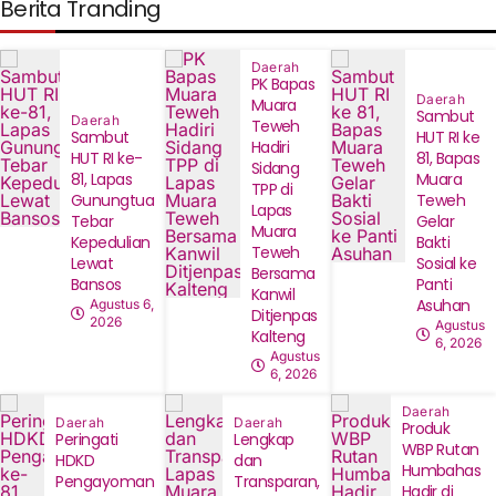
Berita Tranding
Daerah
‎PK Bapas
Daerah
Muara
‎Sambut
Daerah
Teweh
Sambut
HUT RI ke
Hadiri
HUT RI ke-
81, Bapas
Sidang
81, Lapas
Muara
TPP di
Gunungtua
Teweh
Lapas
Tebar
Gelar
Muara
Kepedulian
Bakti
Teweh
Lewat
Sosial ke
Bersama
Bansos
Panti
Kanwil
Asuhan
Agustus 6,
Ditjenpas
2026
Agustus
Kalteng
6, 2026
Agustus
6, 2026
Daerah
Daerah
Daerah
Produk
Peringati
Lengkap
WBP Rutan
HDKD
dan
Humbahas
Pengayoman
Transparan,
Hadir di