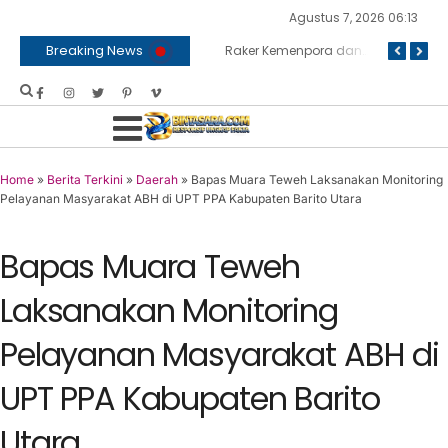
Agustus 7, 2026 06:13
Breaking News
Jelang Hari Kemerdekaan, Lapas Gunungsitoli Perkuat Deteksi Dini
BNPB dan Kemenko Polkam Bersinergi Bahas Penanganan Karhutla
Raker Kemenpora dan Komisi X DPR RI Sepakati Dukungan Anggaran untuk Kegiatan dan Program Prioritas Pemuda dan Olahraga
Home
»
Berita Terkini
»
Daerah
»
Bapas Muara Teweh Laksanakan Monitoring
Pelayanan Masyarakat ABH di UPT PPA Kabupaten Barito Utara
Bapas Muara Teweh
Laksanakan Monitoring
Pelayanan Masyarakat ABH di
UPT PPA Kabupaten Barito
Utara