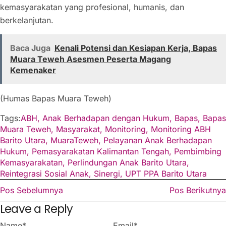
kemasyarakatan yang profesional, humanis, dan
berkelanjutan.
Baca Juga
Kenali Potensi dan Kesiapan Kerja, Bapas
Muara Teweh Asesmen Peserta Magang
Kemenaker
(Humas Bapas Muara Teweh)
Tags:
ABH
,
Anak Berhadapan dengan Hukum
,
Bapas
,
Bapas
Muara Teweh
,
Masyarakat
,
Monitoring
,
Monitoring ABH
Barito Utara
,
MuaraTeweh
,
Pelayanan Anak Berhadapan
Hukum
,
Pemasyarakatan Kalimantan Tengah
,
Pembimbing
Kemasyarakatan
,
Perlindungan Anak Barito Utara
,
Reintegrasi Sosial Anak
,
Sinergi
,
UPT PPA Barito Utara
Pos Sebelumnya
Pos Berikutnya
Leave a Reply
Name
*
Email
*