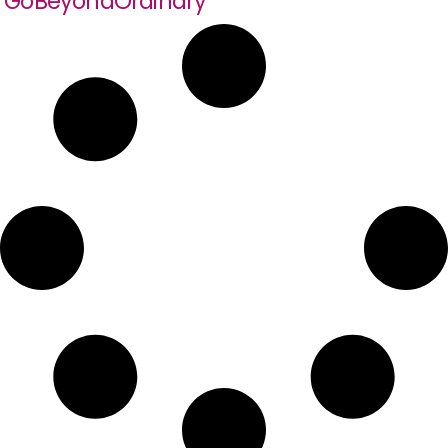
‘GoBeyondOrdinary’