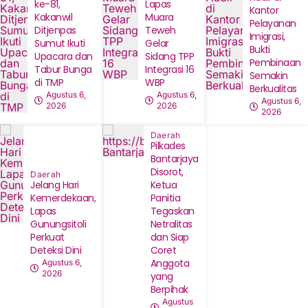
ke-81,
Lapas
Kantor
Kakanwil
Muara
Pelayanan
Ditjenpas
Teweh
Imigrasi,
Sumut Ikuti
Gelar
Bukti
Upacara dan
Sidang TPP
Pembinaan
Tabur Bunga
Integrasi 16
Semakin
di TMP
WBP
Berkualitas
Agustus 6,
Agustus 6,
Agustus 6,
2026
2026
2026
Daerah
Pilkades
Bantarjaya
Disorot,
Daerah
Jelang Hari
Ketua
Kemerdekaan,
Panitia
Lapas
Tegaskan
Gunungsitoli
Netralitas
Perkuat
dan Siap
Deteksi Dini
Coret
Anggota
Agustus 6,
2026
yang
Berpihak
Agustus