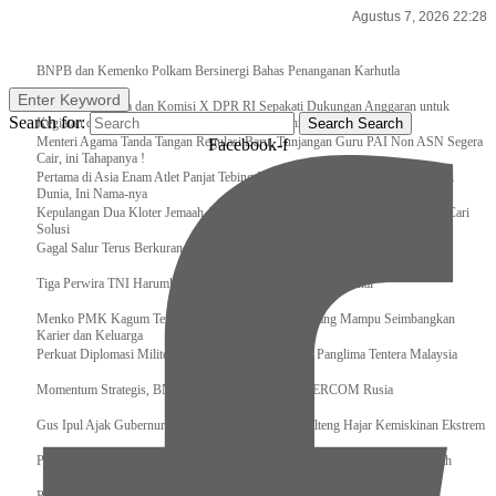
Agustus 7, 2026 22:28
Breaking News
BNPB dan Kemenko Polkam Bersinergi Bahas Penanganan Karhutla
Enter Keyword
Raker Kemenpora dan Komisi X DPR RI Sepakati Dukungan Anggaran untuk
Search for:
Kegiatan dan Program Prioritas Pemuda dan Olahraga
Search
Search
Menteri Agama Tanda Tangan Regulasi Baru, Tunjangan Guru PAI Non ASN Segera
Facebook-f
Cair, ini Tahapanya !
Pertama di Asia Enam Atlet Panjat Tebing Indonesia Taklukkan Tebing Tertinggi
Dunia, Ini Nama-nya
Kepulangan Dua Kloter Jemaah Asal Surabaya Tertunda, Kemenag Upayakan Cari
Solusi
Gagal Salur Terus Berkurang, Gus Ipul: 405 Ribu Lebih Bansos Cair
Tiga Perwira TNI Harumkan Indonesia Di Kancah Internasional
Menko PMK Kagum Terhadap Perempuan Modern yang Mampu Seimbangkan
Karier dan Keluarga
Perkuat Diplomasi Militer, Panglima TNI Terima CC Panglima Tentera Malaysia
Momentum Strategis, BNPB Terima Kunjungan EMERCOM Rusia
Gus Ipul Ajak Gubernur dan Bupati/Wali Kota se-Kalteng Hajar Kemiskinan Ekstrem
Panglima TNI Sambut Kedatangan Presiden RI Usai Lawatan ke Timur Tengah