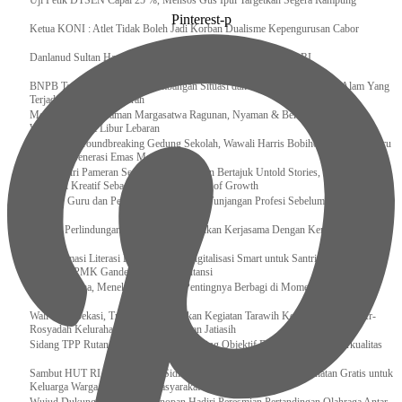
Uji Petik DTSEN Capai 25 %, Mensos Gus Ipul Targetkan Segera Rampung
Pinterest-p
Ketua KONI : Atlet Tidak Boleh Jadi Korban Dualisme Kepengurusan Cabor
Danlanud Sultan Hasanuddin Ikuti Exit Meeting Bersama BPK RI
BNPB Terus Memantau Perkembangan Situasi dan Penanganan Bencana Alam Yang
Terjadi di Beberapa Daerah
Menpar Pastikan Taman Margasatwa Ragunan, Nyaman & Bersih di Kunjungi
Wisatawan Saat Libur Lebaran
Resmikan Groundbreaking Gedung Sekolah, Wawali Harris Bobihoe : Tonggak Baru
Ciptakan Generasi Emas Masa Depan
Menghadiri Pameran Seni Meiro Collection Bertajuk Untold Stories, Irene Umar :
Ekonomi Kreatif Sebagai The New Engine of Growth
120.067 Guru dan Pengawas PAI Terima Tunjangan Profesi Sebelum Lebaran
Perkuat Perlindungan KI Kemenkum Sahkan Kerjasama Dengan Kemenbud
Transformasi Literasi Keuangan dan Digitalisasi Smart untuk Santri Produktif
Kemenko PMK Gandeng Beberapa Intansi
Peduli Sesama, Menekraf Tekankan Pentingnya Berbagi di Momen Ramadan
Wali Kota Bekasi, Tri Adhianto Lakukan Kegiatan Tarawih Keliling di Masjid Ar-
Rosyadah Kelurahan Jatirasa Kecamatan Jatiasih
Sidang TPP Rutan Rantau Pastikan Tamping Objektif Demi Pembinaan Berkualitas
Sambut HUT RI Ke-81, Rutan Sidikalang Gelar Pemeriksaan Kesehatan Gratis untuk
Keluarga Warga Binaan dan Masyarakat