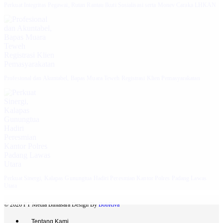
Perkuat Integritas Pegawai, Rutan Rantau Ikuti Sosialisasi serta Monev Caraka LHKAN
‎Profesional dan Akuntabel, Bapas Muara Teweh Registrasi Klien Pemasyarakatan
Perkuat Sinergi, Kalapas Gunungtua Hadiri Peresmian Kantor Polres Padang Lawas
Utara
© 2026 PT Media Bintasara Design By
BobRiva
Tentang Kami