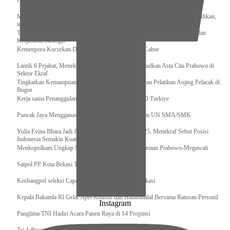
Pengurus Pusat Pordasi Pacu Dapat Pesan dari Sri Paduka
Menag RI dan Dua Menteri Yordania Jalin Sinergi Bidang Wakaf dan Pendidikan,
termasuk Beasiswa
Tiba di Tanah Air, Presiden Prabowo Subianto Bawa Komitmen Investasi dan
Kerjasama Strategis
Kemenpora Kucurkan Dana untuk Pelatnas pada 13 Cabor
Lantik 6 Pejabat, Menekraf Tegaskan Komitmen Wujudkan Asta Cita Prabowo di
Sektor Ekraf
Tingkatkan Kemampuan K9 TNI, Panglima TNI Tinjau Pelatihan Anjing Pelacak di
Bogor
Kerja sama Penanggulangan Bencana BNPB – AFAD Turkiye
Puncak Jaya Mengganas, TNI-POLRI Solid Amankan UN SMA/SMK
Yulia Evina Bhara Jadi Juri Festival Film Cannes 2025, Menekraf Sebut Posisi
Indonesia Semakin Kuat
Menkopolkam Ungkap Spirit Persatuan dan Kebersamaan Prabowo-Megawati
Satpol PP Kota Bekasi Tertibkan PPKS
Kesbangpol seleksi Capaska 736 Siswa/i se-Kota Bekasi
Kepala Bakamla RI Gelar Apel Khusus dan Halalbihalal Bersama Ratusan Personil
Instagram
Panglima TNI Hadiri Acara Panen Raya di 14 Propinsi