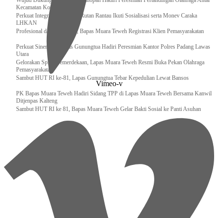
Wujud Dukungan, Lapas Kotanopan Hadiri Peresmian Pertandingan Olahraga Antar
Kecamatan Kotanopan
Perkuat Integritas Pegawai, Rutan Rantau Ikuti Sosialisasi serta Monev Caraka
LHKAN
‎Profesional dan Akuntabel, Bapas Muara Teweh Registrasi Klien Pemasyarakatan
Perkuat Sinergi, Kalapas Gunungtua Hadiri Peresmian Kantor Polres Padang Lawas
Utara
Gelorakan Spirit Kemerdekaan, Lapas Muara Teweh Resmi Buka Pekan Olahraga
Pemasyarakatan
Sambut HUT RI ke-81, Lapas Gunungtua Tebar Kepedulian Lewat Bansos
Vimeo-v
‎PK Bapas Muara Teweh Hadiri Sidang TPP di Lapas Muara Teweh Bersama Kanwil
Ditjenpas Kalteng
‎Sambut HUT RI ke 81, Bapas Muara Teweh Gelar Bakti Sosial ke Panti Asuhan