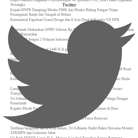
Ditjen Gakkum Gagalkan Penyelundupan 94 Spesimen TSL, Dua Pelaku Dijadikan
Twitter
Tersangka
Kepala BNPB Dampingi Menko PMK dan Menko Bidang Pangan Tinjau
Penanganan Banjir dan Sampah di Bekasi
Kemenekraf Paparkan Grand Design dan 8 Asta Ekraf di Komisi VII DPR
Pemerintah Alokasikan APBN Sebesar Rp 3,4 Triliun untuk Program Cek Kesehatan
Gratis Masyarakat
Bakamla RI Jemput 2 Nelayan Indonesia di Perbatasan Terluar Indonesia Malaysia
Sidang Isbat Awal Syawal 1446 H di gelar oleh Kementerian Agama pada 29
Ramadan
Sumber Daya Adalah Tantangan Penanganan Darurat Bencana di Daerah
Dukung Kelancaran Lalu Lintas Libur Idul Fitri 1446h / 2025m, Waskita Toll Road
Berlakukan Diskon Tarif Sebesar 20%
Kemenekraf – Kemeninves Perkuat Sinergi Demi Lapangan Kerja Generasi Muda
Gandeng KPK , Gus Ipul Memastikan Penyaluran Bansos Dilakukan Secara
Transparan dan Tepat Sasaran
Tri Adhianto Katakan : Tarling Sebagai Sarana Komunikasi Antar Warga Dengan
Pemerintah
Kopdes Merah Putih Instrumen Penting Pengentasan Kemiskinan di Desa
Presiden, Prabowo Subianto Resmikan 17 Stadion Pasca Renovasi
Tertibkan bangunan liar di Kota Bekasi, Tri Adhianto Hadiri Rakor Bersama Menteri
ATR/BPN dan Gubernur Jabar