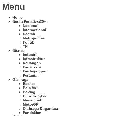
Menu
Home
Berita Peristiwa
20+
Nasional
Internasional
Daerah
Metropolitan
Politik
TNI
Bisnis
Industri
Infrastruktur
Keuangan
Pariwisata
Perdagangan
Pertanian
Olahraga
Basket
Bola Voli
Boxing
Bulu Tangkis
Menembak
MotorGP
Olahraga Dirgantara
Pendakian