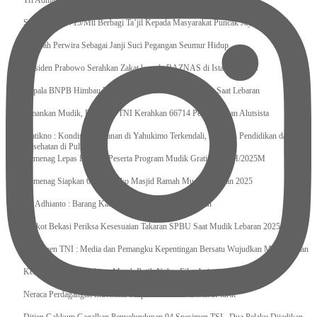
Tri Adhianto : Kota Bekasi Bisa Mempertahankan Keharmonisasian
Satgas Yonif 715/Mtl Berbagi Ta’jil Kepada Masyarakat Puncak Jaya
Sumpah Perwira Sebagai Janji Suci Pegangan Seumur Hidup
Presiden Prabowo Serahkan Zakat kepada BAZNAS di Istana Negara
Kepala BNPB Himbau Pemda Waspada Potensi Bencana Saat Lebaran
Amankan Mudik, Panglima TNI Kerahkan 66714 Personel Dan Alutsista
Pratikno : Kondisi Keamanan di Yahukimo Terkendali, Layanan Pendidikan dan
Kesehatan di Pulihkan
Kemenag Lepas Ratusan Peserta Program Mudik Gratis 1446 H/2025M
Kemenag Siapkan 6.180 Posko Masjid Ramah Mudik Lebaran 2025
Tri Adhianto : Barang Kadaluarsa Segera di Kembalikan
Walkot Bekasi Periksa Kesesuaian Takaran SPBU Saat Mudik Lebaran 2025
Kapuspen TNI : Media dan Pemangku Kepentingan Bersatu Wujudkan Mudik Aman
2025
Kemenekraf Ajak Kabinet Merah Putih Nobar Film Animasi Jumbo
Neraca Perdagangan Indonesia Surplus 58 Bulan Berturut-turut