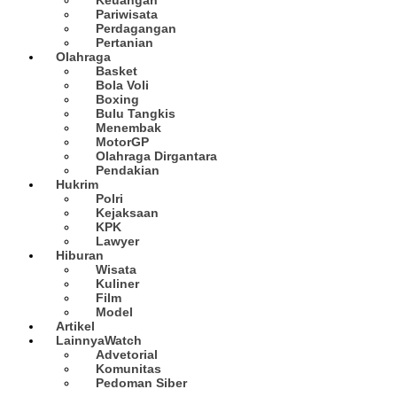
Pariwisata
Perdagangan
Pertanian
Olahraga
Basket
Bola Voli
Boxing
Bulu Tangkis
Menembak
MotorGP
Olahraga Dirgantara
Pendakian
Hukrim
Polri
Kejaksaan
KPK
Lawyer
Hiburan
Wisata
Kuliner
Film
Model
Artikel
Lainnya
Watch
Advetorial
Komunitas
Pedoman Siber