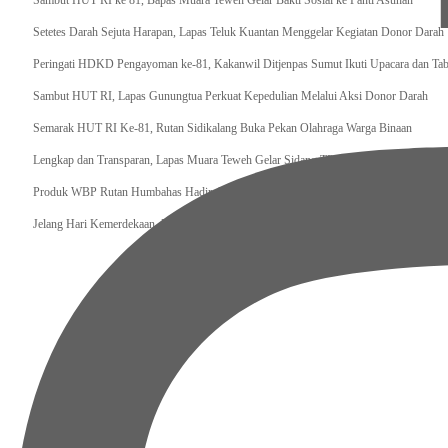
‎Sambut HUT RI ke 81, Bapas Muara Teweh Gelar Bakti Sosial ke Panti Asuhan
Setetes Darah Sejuta Harapan, Lapas Teluk Kuantan Menggelar Kegiatan Donor Darah
Peringati HDKD Pengayoman ke-81, Kakanwil Ditjenpas Sumut Ikuti Upacara dan Ta
Sambut HUT RI, Lapas Gunungtua Perkuat Kepedulian Melalui Aksi Donor Darah
Semarak HUT RI Ke-81, Rutan Sidikalang Buka Pekan Olahraga Warga Binaan
Lengkap dan Transparan, Lapas Muara Teweh Gelar Sidang TPP Integrasi 16 WBP
Produk WBP Rutan Humbahas Hadir di Kantor Pelayanan Imigrasi, Bukti Pembinaan S
Jelang Hari Kemerdekaan, Lapas Gunungsitoli Perkuat Deteksi Dini