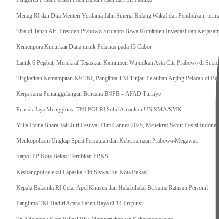
Pengurus Pusat Pordasi Pacu Dapat Pesan dari Sri Paduka
Menag RI dan Dua Menteri Yordania Jalin Sinergi Bidang Wakaf dan Pendidikan, ter
Tiba di Tanah Air, Presiden Prabowo Subianto Bawa Komitmen Investasi dan Kerjasama
Kemenpora Kucurkan Dana untuk Pelatnas pada 13 Cabor
Lantik 6 Pejabat, Menekraf Tegaskan Komitmen Wujudkan Asta Cita Prabowo di Sekto
Tingkatkan Kemampuan K9 TNI, Panglima TNI Tinjau Pelatihan Anjing Pelacak di Bo
Kerja sama Penanggulangan Bencana BNPB – AFAD Turkiye
Puncak Jaya Mengganas, TNI-POLRI Solid Amankan UN SMA/SMK
Yulia Evina Bhara Jadi Juri Festival Film Cannes 2025, Menekraf Sebut Posisi Indone
Menkopolkam Ungkap Spirit Persatuan dan Kebersamaan Prabowo-Megawati
Satpol PP Kota Bekasi Tertibkan PPKS
Kesbangpol seleksi Capaska 736 Siswa/i se-Kota Bekasi
Kepala Bakamla RI Gelar Apel Khusus dan Halalbihalal Bersama Ratusan Personil
Panglima TNI Hadiri Acara Panen Raya di 14 Propinsi