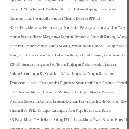
Uji Petik DTSEN Capai 25 %, Mensos Gus Ipul Targetkan Segera Rampung
Ketua KONI : Atlet Tidak Boleh Jadi Korban Dualisme Kepengurusan Cabor
Danlanud Sultan Hasanuddin Ikuti Exit Meeting Bersama BPK RI
BNPB Terus Memantau Perkembangan Situasi dan Penanganan Bencana Alam Yang Terj
Menpar Pastikan Taman Margasatwa Ragunan, Nyaman & Bersih di Kunjungi Wisatawa
Resmikan Groundbreaking Gedung Sekolah, Wawali Harris Bobihoe : Tonggak Baru C
Menghadiri Pameran Seni Meiro Collection Bertajuk Untold Stories, Irene Umar : Ek
120.067 Guru dan Pengawas PAI Terima Tunjangan Profesi Sebelum Lebaran
Perkuat Perlindungan KI Kemenkum Sahkan Kerjasama Dengan Kemenbud
Transformasi Literasi Keuangan dan Digitalisasi Smart untuk Santri Produktif Keme
Peduli Sesama, Menekraf Tekankan Pentingnya Berbagi di Momen Ramadan
Wali Kota Bekasi, Tri Adhianto Lakukan Kegiatan Tarawih Keliling di Masjid Ar-Rosya
Sambut HUT RI ke-81, Lapas Gunungtua Tebar Kepedulian Lewat Bansos
‎PK Bapas Muara Teweh Hadiri Sidang TPP di Lapas Muara Teweh Bersama Kanwil Di