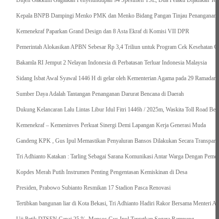
Ditjen Gakkum Gagalkan Penyelundupan 94 Spesimen TSL, Dua Pelaku Dijadikan Ter
Kepala BNPB Dampingi Menko PMK dan Menko Bidang Pangan Tinjau Penanganan Ba
Kemenekraf Paparkan Grand Design dan 8 Asta Ekraf di Komisi VII DPR
Pemerintah Alokasikan APBN Sebesar Rp 3,4 Triliun untuk Program Cek Kesehatan Gr
Bakamla RI Jemput 2 Nelayan Indonesia di Perbatasan Terluar Indonesia Malaysia
Sidang Isbat Awal Syawal 1446 H di gelar oleh Kementerian Agama pada 29 Ramadan
Sumber Daya Adalah Tantangan Penanganan Darurat Bencana di Daerah
Dukung Kelancaran Lalu Lintas Libur Idul Fitri 1446h / 2025m, Waskita Toll Road Be
Kemenekraf – Kemeninves Perkuat Sinergi Demi Lapangan Kerja Generasi Muda
Gandeng KPK , Gus Ipul Memastikan Penyaluran Bansos Dilakukan Secara Transparan
Tri Adhianto Katakan : Tarling Sebagai Sarana Komunikasi Antar Warga Dengan Pemer
Kopdes Merah Putih Instrumen Penting Pengentasan Kemiskinan di Desa
Presiden, Prabowo Subianto Resmikan 17 Stadion Pasca Renovasi
Tertibkan bangunan liar di Kota Bekasi, Tri Adhianto Hadiri Rakor Bersama Menteri