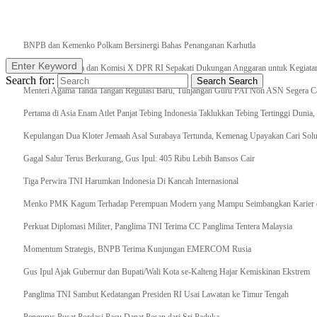
Breaking News
BNPB dan Kemenko Polkam Bersinergi Bahas Penanganan Karhutla
Enter Keyword
Raker Kemenpora dan Komisi X DPR RI Sepakati Dukungan Anggaran untuk Kegiatan 
Search for:
Search
Search
Menteri Agama Tanda Tangan Regulasi Baru, Tunjangan Guru PAI Non ASN Segera Cai
Pertama di Asia Enam Atlet Panjat Tebing Indonesia Taklukkan Tebing Tertinggi Dunia
Kepulangan Dua Kloter Jemaah Asal Surabaya Tertunda, Kemenag Upayakan Cari Solu
Gagal Salur Terus Berkurang, Gus Ipul: 405 Ribu Lebih Bansos Cair
Tiga Perwira TNI Harumkan Indonesia Di Kancah Internasional
Menko PMK Kagum Terhadap Perempuan Modern yang Mampu Seimbangkan Karier d
Perkuat Diplomasi Militer, Panglima TNI Terima CC Panglima Tentera Malaysia
Momentum Strategis, BNPB Terima Kunjungan EMERCOM Rusia
Gus Ipul Ajak Gubernur dan Bupati/Wali Kota se-Kalteng Hajar Kemiskinan Ekstrem
Panglima TNI Sambut Kedatangan Presiden RI Usai Lawatan ke Timur Tengah