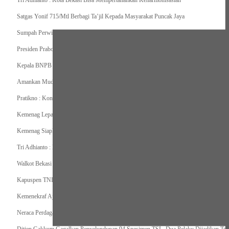
Tri Adhianto : Kota Bekasi Bisa Mempertahankan Keharmonisasian
Satgas Yonif 715/Mtl Berbagi Ta’jil Kepada Masyarakat Puncak Jaya
Sumpah Perwira Sebagai Janji Suci Pegangan Seumur Hidup
Presiden Prabowo Serahkan Zakat kepada BAZNAS di Istana Negara
Kepala BNPB Himbau Pemda Waspada Potensi Bencana Saat Lebaran
Amankan Mudik, Panglima TNI Kerahkan 66714 Personel Dan Alutsista
Pratikno : Kondisi Keamanan di Yahukimo Terkendali, Layanan Pendidikan dan Keseha
Kemenag Lepas Ratusan Peserta Program Mudik Gratis 1446 H/2025M
Kemenag Siapkan 6.180 Posko Masjid Ramah Mudik Lebaran 2025
Tri Adhianto : Barang Kadaluarsa Segera di Kembalikan
Walkot Bekasi Periksa Kesesuaian Takaran SPBU Saat Mudik Lebaran 2025
Kapuspen TNI : Media dan Pemangku Kepentingan Bersatu Wujudkan Mudik Aman 2
Kemenekraf Ajak Kabinet Merah Putih Nobar Film Animasi Jumbo
Neraca Perdagangan Indonesia Surplus 58 Bulan Berturut-turut