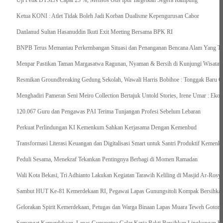
Uji Petik DTSEN Capai 25 %, Mensos Gus Ipul Targetkan Segera Rampung
Ketua KONI : Atlet Tidak Boleh Jadi Korban Dualisme Kepengurusan Cabor
Danlanud Sultan Hasanuddin Ikuti Exit Meeting Bersama BPK RI
BNPB Terus Memantau Perkembangan Situasi dan Penanganan Bencana Alam Yang Terj
Menpar Pastikan Taman Margasatwa Ragunan, Nyaman & Bersih di Kunjungi Wisatawa
Resmikan Groundbreaking Gedung Sekolah, Wawali Harris Bobihoe : Tonggak Baru C
Menghadiri Pameran Seni Meiro Collection Bertajuk Untold Stories, Irene Umar : Ek
120.067 Guru dan Pengawas PAI Terima Tunjangan Profesi Sebelum Lebaran
Perkuat Perlindungan KI Kemenkum Sahkan Kerjasama Dengan Kemenbud
Transformasi Literasi Keuangan dan Digitalisasi Smart untuk Santri Produktif Keme
Peduli Sesama, Menekraf Tekankan Pentingnya Berbagi di Momen Ramadan
Wali Kota Bekasi, Tri Adhianto Lakukan Kegiatan Tarawih Keliling di Masjid Ar-Rosya
Sambut HUT Ke-81 Kemerdekaan RI, Pegawai Lapas Gunungsitoli Kompak Bersihkan
Gelorakan Spirit Kemerdekaan, Petugas dan Warga Binaan Lapas Muara Teweh Goton