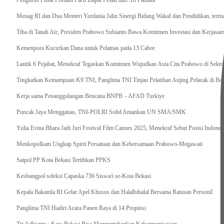
Pengurus Pusat Pordasi Pacu Dapat Pesan dari Sri Paduka
Menag RI dan Dua Menteri Yordania Jalin Sinergi Bidang Wakaf dan Pendidikan, ter
Tiba di Tanah Air, Presiden Prabowo Subianto Bawa Komitmen Investasi dan Kerjasama
Kemenpora Kucurkan Dana untuk Pelatnas pada 13 Cabor
Lantik 6 Pejabat, Menekraf Tegaskan Komitmen Wujudkan Asta Cita Prabowo di Sekto
Tingkatkan Kemampuan K9 TNI, Panglima TNI Tinjau Pelatihan Anjing Pelacak di Bo
Kerja sama Penanggulangan Bencana BNPB – AFAD Turkiye
Puncak Jaya Mengganas, TNI-POLRI Solid Amankan UN SMA/SMK
Yulia Evina Bhara Jadi Juri Festival Film Cannes 2025, Menekraf Sebut Posisi Indone
Menkopolkam Ungkap Spirit Persatuan dan Kebersamaan Prabowo-Megawati
Satpol PP Kota Bekasi Tertibkan PPKS
Kesbangpol seleksi Capaska 736 Siswa/i se-Kota Bekasi
Kepala Bakamla RI Gelar Apel Khusus dan Halalbihalal Bersama Ratusan Personil
Panglima TNI Hadiri Acara Panen Raya di 14 Propinsi