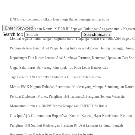
Breaking News
BNPB dan Kemenko Polkam Bersinergi Bahas Penanganan Karhutla
Enter Keyword
Raker Kemenpora dan Komisi X DPR RI Sepakati Dukungan Anggaran untuk Kegiatan 
Search for:
Search
Search
Menteri Agama Tanda Tangan Regulasi Baru, Tunjangan Guru PAI Non ASN Segera Cai
Pertama di Asia Enam Atlet Panjat Tebing Indonesia Taklukkan Tebing Tertinggi Dunia
Kepulangan Dua Kloter Jemaah Asal Surabaya Tertunda, Kemenag Upayakan Cari Solu
Gagal Salur Terus Berkurang, Gus Ipul: 405 Ribu Lebih Bansos Cair
Tiga Perwira TNI Harumkan Indonesia Di Kancah Internasional
Menko PMK Kagum Terhadap Perempuan Modern yang Mampu Seimbangkan Karier d
Perkuat Diplomasi Militer, Panglima TNI Terima CC Panglima Tentera Malaysia
Momentum Strategis, BNPB Terima Kunjungan EMERCOM Rusia
Gus Ipul Ajak Gubernur dan Bupati/Wali Kota se-Kalteng Hajar Kemiskinan Ekstrem
Panglima TNI Sambut Kedatangan Presiden RI Usai Lawatan ke Timur Tengah