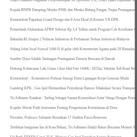
Ditjen Gakkum Gagalkan Penyelundupan 94 Spesimen TSL, Dua Pelaku Dijadikan Ter
Kepala BNPB Dampingi Menko PMK dan Menko Bidang Pangan Tinjau Penanganan Ba
Kemenekraf Paparkan Grand Design dan 8 Asta Ekraf di Komisi VII DPR
Pemerintah Alokasikan APBN Sebesar Rp 3,4 Triliun untuk Program Cek Kesehatan Gr
Bakamla RI Jemput 2 Nelayan Indonesia di Perbatasan Terluar Indonesia Malaysia
Sidang Isbat Awal Syawal 1446 H di gelar oleh Kementerian Agama pada 29 Ramadan
Sumber Daya Adalah Tantangan Penanganan Darurat Bencana di Daerah
Dukung Kelancaran Lalu Lintas Libur Idul Fitri 1446h / 2025m, Waskita Toll Road Be
Kemenekraf – Kemeninves Perkuat Sinergi Demi Lapangan Kerja Generasi Muda
Gandeng KPK , Gus Ipul Memastikan Penyaluran Bansos Dilakukan Secara Transparan
Tri Adhianto Katakan : Tarling Sebagai Sarana Komunikasi Antar Warga Dengan Pemer
Kopdes Merah Putih Instrumen Penting Pengentasan Kemiskinan di Desa
Presiden, Prabowo Subianto Resmikan 17 Stadion Pasca Renovasi
Tertibkan bangunan liar di Kota Bekasi, Tri Adhianto Hadiri Rakor Bersama Menteri