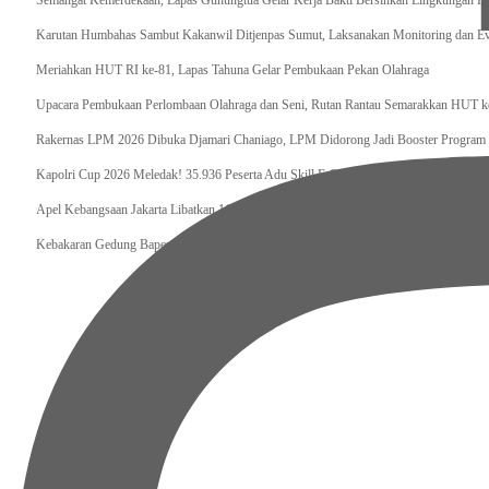
Semangat Kemerdekaan, Lapas Gunungtua Gelar Kerja Bakti Bersihkan Lingkungan K
Karutan Humbahas Sambut Kakanwil Ditjenpas Sumut, Laksanakan Monitoring dan Ev
Meriahkan HUT RI ke-81, Lapas Tahuna Gelar Pembukaan Pekan Olahraga
Upacara Pembukaan Perlombaan Olahraga dan Seni, Rutan Rantau Semarakkan HUT 
Rakernas LPM 2026 Dibuka Djamari Chaniago, LPM Didorong Jadi Booster Program 
Kapolri Cup 2026 Meledak! 35.936 Peserta Adu Skill E-Sports, Polri Bidik Talenta Dig
Apel Kebangsaan Jakarta Libatkan 11.000 Peserta, Polda Metro Jaya Kobarkan Semang
Kebakaran Gedung Bapenda Jakarta Heboh, Pramono Anung Pastikan Tak Ada Korban 