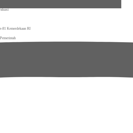
antor
aluasi
ke-81 Kemerdekaan RI
Pemerintah
ital Berkelas Dunia
at Jaga Indonesia
dan Layanan Tetap Berjalan