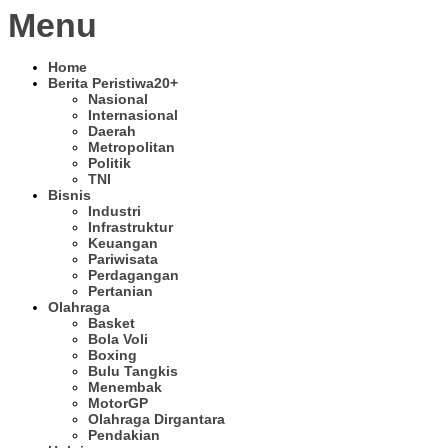
Menu
Home
Berita Peristiwa
20+
Nasional
Internasional
Daerah
Metropolitan
Politik
TNI
Bisnis
Industri
Infrastruktur
Keuangan
Pariwisata
Perdagangan
Pertanian
Olahraga
Basket
Bola Voli
Boxing
Bulu Tangkis
Menembak
MotorGP
Olahraga Dirgantara
Pendakian