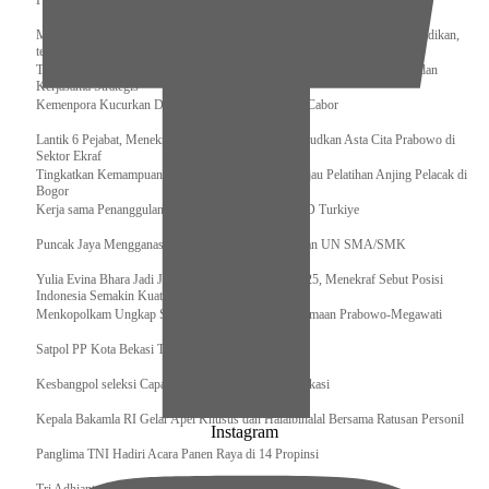
Pengurus Pusat Pordasi Pacu Dapat Pesan dari Sri Paduka
Menag RI dan Dua Menteri Yordania Jalin Sinergi Bidang Wakaf dan Pendidikan,
termasuk Beasiswa
Tiba di Tanah Air, Presiden Prabowo Subianto Bawa Komitmen Investasi dan
Kerjasama Strategis
Kemenpora Kucurkan Dana untuk Pelatnas pada 13 Cabor
Lantik 6 Pejabat, Menekraf Tegaskan Komitmen Wujudkan Asta Cita Prabowo di
Sektor Ekraf
Tingkatkan Kemampuan K9 TNI, Panglima TNI Tinjau Pelatihan Anjing Pelacak di
Bogor
Kerja sama Penanggulangan Bencana BNPB – AFAD Turkiye
Puncak Jaya Mengganas, TNI-POLRI Solid Amankan UN SMA/SMK
Yulia Evina Bhara Jadi Juri Festival Film Cannes 2025, Menekraf Sebut Posisi
Indonesia Semakin Kuat
Menkopolkam Ungkap Spirit Persatuan dan Kebersamaan Prabowo-Megawati
Satpol PP Kota Bekasi Tertibkan PPKS
Kesbangpol seleksi Capaska 736 Siswa/i se-Kota Bekasi
Kepala Bakamla RI Gelar Apel Khusus dan Halalbihalal Bersama Ratusan Personil
Instagram
Panglima TNI Hadiri Acara Panen Raya di 14 Propinsi