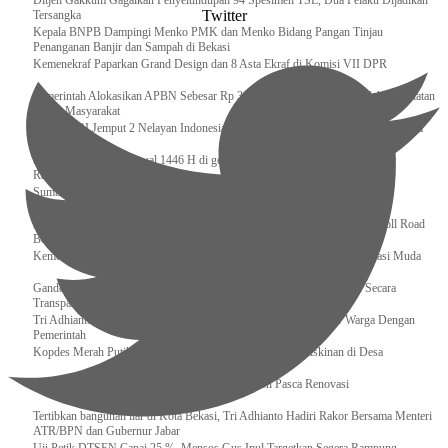
Ditjen Gakkum Gagalkan Penyelundupan 94 Spesimen TSL, Dua Pelaku Dijadikan
Twitter
Tersangka
Kepala BNPB Dampingi Menko PMK dan Menko Bidang Pangan Tinjau
Penanganan Banjir dan Sampah di Bekasi
Kemenekraf Paparkan Grand Design dan 8 Asta Ekraf di Komisi VII DPR
Pemerintah Alokasikan APBN Sebesar Rp 3,4 Triliun untuk Program Cek Kesehatan
Gratis Masyarakat
Bakamla RI Jemput 2 Nelayan Indonesia di Perbatasan Terluar Indonesia Malaysia
Sidang Isbat Awal Syawal 1446 H di gelar oleh Kementerian Agama pada 29
Ramadan
Sumber Daya Adalah Tantangan Penanganan Darurat Bencana di Daerah
Dukung Kelancaran Lalu Lintas Libur Idul Fitri 1446h / 2025m, Waskita Toll Road
Berlakukan Diskon Tarif Sebesar 20%
Kemenekraf – Kemeninves Perkuat Sinergi Demi Lapangan Kerja Generasi Muda
Gandeng KPK , Gus Ipul Memastikan Penyaluran Bansos Dilakukan Secara
Transparan dan Tepat Sasaran
Tri Adhianto Katakan : Tarling Sebagai Sarana Komunikasi Antar Warga Dengan
Pemerintah
Kopdes Merah Putih Instrumen Penting Pengentasan Kemiskinan di Desa
Presiden, Prabowo Subianto Resmikan 17 Stadion Pasca Renovasi
Tertibkan bangunan liar di Kota Bekasi, Tri Adhianto Hadiri Rakor Bersama Menteri
ATR/BPN dan Gubernur Jabar