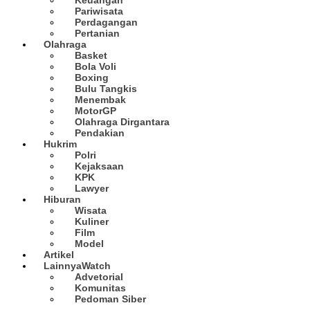
Pariwisata
Perdagangan
Pertanian
Olahraga
Basket
Bola Voli
Boxing
Bulu Tangkis
Menembak
MotorGP
Olahraga Dirgantara
Pendakian
Hukrim
Polri
Kejaksaan
KPK
Lawyer
Hiburan
Wisata
Kuliner
Film
Model
Artikel
Lainnya
Watch
Advetorial
Komunitas
Pedoman Siber