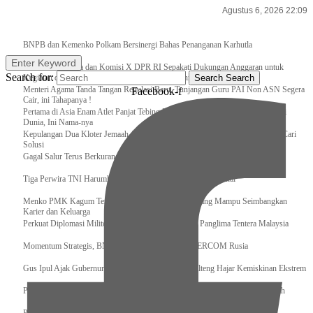
Agustus 6, 2026 22:09
Breaking News
BNPB dan Kemenko Polkam Bersinergi Bahas Penanganan Karhutla
Enter Keyword
Raker Kemenpora dan Komisi X DPR RI Sepakati Dukungan Anggaran untuk
Search for:
Kegiatan dan Program Prioritas Pemuda dan Olahraga
Search
Search
Menteri Agama Tanda Tangan Regulasi Baru, Tunjangan Guru PAI Non ASN Segera
Facebook-f
Cair, ini Tahapanya !
Pertama di Asia Enam Atlet Panjat Tebing Indonesia Taklukkan Tebing Tertinggi
Dunia, Ini Nama-nya
Kepulangan Dua Kloter Jemaah Asal Surabaya Tertunda, Kemenag Upayakan Cari
Solusi
Gagal Salur Terus Berkurang, Gus Ipul: 405 Ribu Lebih Bansos Cair
Tiga Perwira TNI Harumkan Indonesia Di Kancah Internasional
Menko PMK Kagum Terhadap Perempuan Modern yang Mampu Seimbangkan
Karier dan Keluarga
Perkuat Diplomasi Militer, Panglima TNI Terima CC Panglima Tentera Malaysia
Momentum Strategis, BNPB Terima Kunjungan EMERCOM Rusia
Gus Ipul Ajak Gubernur dan Bupati/Wali Kota se-Kalteng Hajar Kemiskinan Ekstrem
Panglima TNI Sambut Kedatangan Presiden RI Usai Lawatan ke Timur Tengah