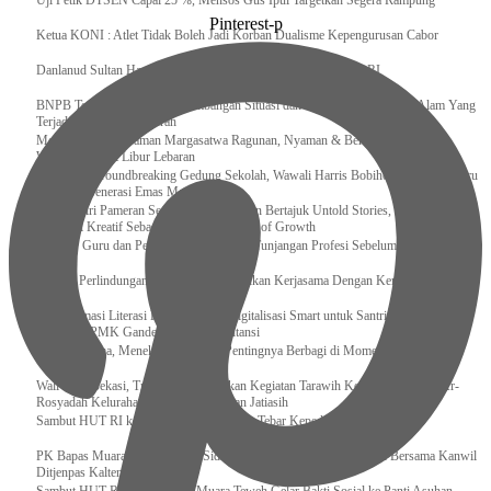
Uji Petik DTSEN Capai 25 %, Mensos Gus Ipul Targetkan Segera Rampung
Pinterest-p
Ketua KONI : Atlet Tidak Boleh Jadi Korban Dualisme Kepengurusan Cabor
Danlanud Sultan Hasanuddin Ikuti Exit Meeting Bersama BPK RI
BNPB Terus Memantau Perkembangan Situasi dan Penanganan Bencana Alam Yang
Terjadi di Beberapa Daerah
Menpar Pastikan Taman Margasatwa Ragunan, Nyaman & Bersih di Kunjungi
Wisatawan Saat Libur Lebaran
Resmikan Groundbreaking Gedung Sekolah, Wawali Harris Bobihoe : Tonggak Baru
Ciptakan Generasi Emas Masa Depan
Menghadiri Pameran Seni Meiro Collection Bertajuk Untold Stories, Irene Umar :
Ekonomi Kreatif Sebagai The New Engine of Growth
120.067 Guru dan Pengawas PAI Terima Tunjangan Profesi Sebelum Lebaran
Perkuat Perlindungan KI Kemenkum Sahkan Kerjasama Dengan Kemenbud
Transformasi Literasi Keuangan dan Digitalisasi Smart untuk Santri Produktif
Kemenko PMK Gandeng Beberapa Intansi
Peduli Sesama, Menekraf Tekankan Pentingnya Berbagi di Momen Ramadan
Wali Kota Bekasi, Tri Adhianto Lakukan Kegiatan Tarawih Keliling di Masjid Ar-
Rosyadah Kelurahan Jatirasa Kecamatan Jatiasih
Sambut HUT RI ke-81, Lapas Gunungtua Tebar Kepedulian Lewat Bansos
‎PK Bapas Muara Teweh Hadiri Sidang TPP di Lapas Muara Teweh Bersama Kanwil
Ditjenpas Kalteng