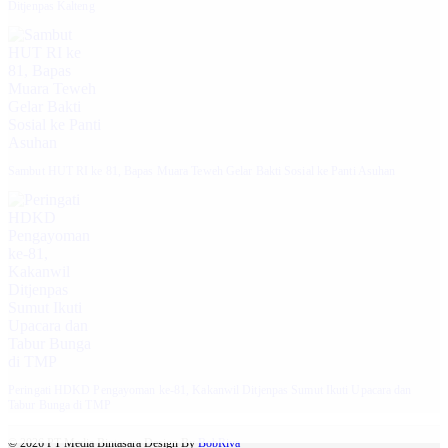
Ditjenpas Kalteng
‎Sambut HUT RI ke 81, Bapas Muara Teweh Gelar Bakti Sosial ke Panti Asuhan
Peringati HDKD Pengayoman ke-81, Kakanwil Ditjenpas Sumut Ikuti Upacara dan
Tabur Bunga di TMP
© 2026 PT Media Bintasara Design By
BobRiva