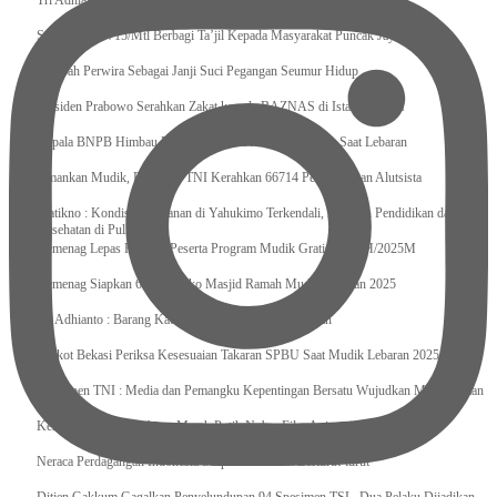
Tri Adhianto : Kota Bekasi Bisa Mempertahankan Keharmonisasian
Satgas Yonif 715/Mtl Berbagi Ta’jil Kepada Masyarakat Puncak Jaya
Sumpah Perwira Sebagai Janji Suci Pegangan Seumur Hidup
Presiden Prabowo Serahkan Zakat kepada BAZNAS di Istana Negara
Kepala BNPB Himbau Pemda Waspada Potensi Bencana Saat Lebaran
Amankan Mudik, Panglima TNI Kerahkan 66714 Personel Dan Alutsista
Pratikno : Kondisi Keamanan di Yahukimo Terkendali, Layanan Pendidikan dan
Kesehatan di Pulihkan
Kemenag Lepas Ratusan Peserta Program Mudik Gratis 1446 H/2025M
Kemenag Siapkan 6.180 Posko Masjid Ramah Mudik Lebaran 2025
Tri Adhianto : Barang Kadaluarsa Segera di Kembalikan
Walkot Bekasi Periksa Kesesuaian Takaran SPBU Saat Mudik Lebaran 2025
Kapuspen TNI : Media dan Pemangku Kepentingan Bersatu Wujudkan Mudik Aman
2025
Kemenekraf Ajak Kabinet Merah Putih Nobar Film Animasi Jumbo
Neraca Perdagangan Indonesia Surplus 58 Bulan Berturut-turut