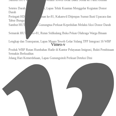
‎Sambut HUT RI ke 81, Bapas Muara Teweh Gelar Bakti Sosial ke Panti Asuhan
Setetes Darah Sejuta Harapan, Lapas Teluk Kuantan Menggelar Kegiatan Donor
Darah
Peringati HDKD Pengayoman ke-81, Kakanwil Ditjenpas Sumut Ikuti Upacara dan
Tabur Bunga di TMP
Sambut HUT RI, Lapas Gunungtua Perkuat Kepedulian Melalui Aksi Donor Darah
Semarak HUT RI Ke-81, Rutan Sidikalang Buka Pekan Olahraga Warga Binaan
Lengkap dan Transparan, Lapas Muara Teweh Gelar Sidang TPP Integrasi 16 WBP
Vimeo-v
Produk WBP Rutan Humbahas Hadir di Kantor Pelayanan Imigrasi, Bukti Pembinaan
Semakin Berkualitas
Jelang Hari Kemerdekaan, Lapas Gunungsitoli Perkuat Deteksi Dini