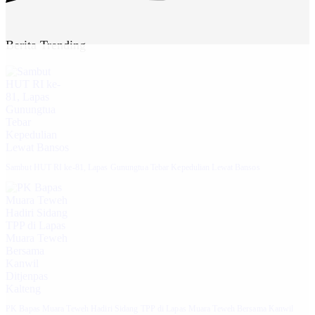
Berita Trending
Sambut HUT RI ke-81, Lapas Gunungtua Tebar Kepedulian Lewat Bansos
‎PK Bapas Muara Teweh Hadiri Sidang TPP di Lapas Muara Teweh Bersama Kanwil