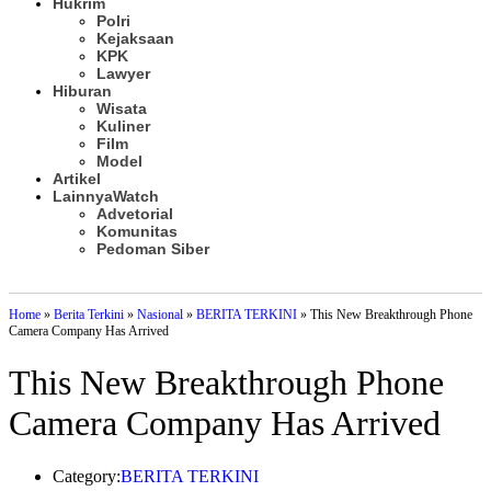
Hukrim
Polri
Kejaksaan
KPK
Lawyer
Hiburan
Wisata
Kuliner
Film
Model
Artikel
Lainnya
Watch
Advetorial
Komunitas
Pedoman Siber
Subscribe
Home
»
Berita Terkini
»
Nasional
»
BERITA TERKINI
»
This New Breakthrough Phone
Camera Company Has Arrived
This New Breakthrough Phone
Camera Company Has Arrived
Category:
BERITA TERKINI