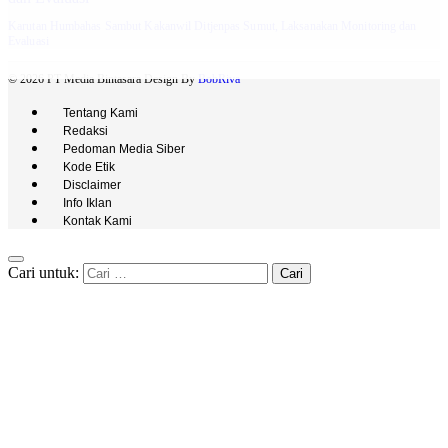
Karutan Humbahas Sambut Kakanwil Ditjenpas Sumut, Laksanakan Monitoring dan
Evaluasi
© 2026 PT Media Bintasara Design By
BobRiva
Tentang Kami
Redaksi
Pedoman Media Siber
Kode Etik
Disclaimer
Info Iklan
Kontak Kami
Cari untuk: