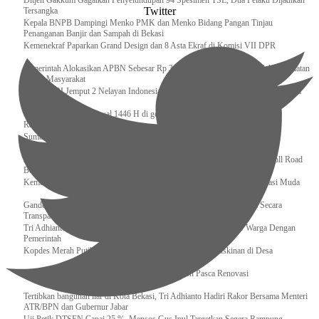
Ditjen Gakkum Gagalkan Penyelundupan 94 Spesimen TSL, Dua Pelaku Dijadikan
Twitter
Tersangka
Kepala BNPB Dampingi Menko PMK dan Menko Bidang Pangan Tinjau
Penanganan Banjir dan Sampah di Bekasi
Kemenekraf Paparkan Grand Design dan 8 Asta Ekraf di Komisi VII DPR
Pemerintah Alokasikan APBN Sebesar Rp 3,4 Triliun untuk Program Cek Kesehatan
Gratis Masyarakat
Bakamla RI Jemput 2 Nelayan Indonesia di Perbatasan Terluar Indonesia Malaysia
Sidang Isbat Awal Syawal 1446 H di gelar oleh Kementerian Agama pada 29
Ramadan
Sumber Daya Adalah Tantangan Penanganan Darurat Bencana di Daerah
Dukung Kelancaran Lalu Lintas Libur Idul Fitri 1446h / 2025m, Waskita Toll Road
Berlakukan Diskon Tarif Sebesar 20%
Kemenekraf – Kemeninves Perkuat Sinergi Demi Lapangan Kerja Generasi Muda
Gandeng KPK , Gus Ipul Memastikan Penyaluran Bansos Dilakukan Secara
Transparan dan Tepat Sasaran
Tri Adhianto Katakan : Tarling Sebagai Sarana Komunikasi Antar Warga Dengan
Pemerintah
Kopdes Merah Putih Instrumen Penting Pengentasan Kemiskinan di Desa
Presiden, Prabowo Subianto Resmikan 17 Stadion Pasca Renovasi
Tertibkan bangunan liar di Kota Bekasi, Tri Adhianto Hadiri Rakor Bersama Menteri
ATR/BPN dan Gubernur Jabar