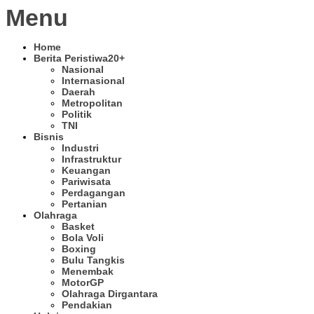
Menu
Home
Berita Peristiwa
20+
Nasional
Internasional
Daerah
Metropolitan
Politik
TNI
Bisnis
Industri
Infrastruktur
Keuangan
Pariwisata
Perdagangan
Pertanian
Olahraga
Basket
Bola Voli
Boxing
Bulu Tangkis
Menembak
MotorGP
Olahraga Dirgantara
Pendakian