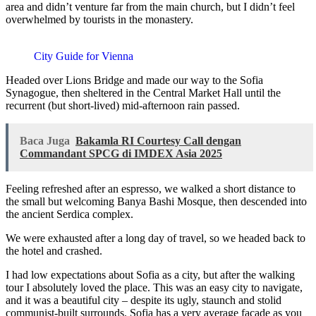
area and didn’t venture far from the main church, but I didn’t feel
overwhelmed by tourists in the monastery.
City Guide for Vienna
Headed over Lions Bridge and made our way to the Sofia
Synagogue, then sheltered in the Central Market Hall until the
recurrent (but short-lived) mid-afternoon rain passed.
Baca Juga
Bakamla RI Courtesy Call dengan
Commandant SPCG di IMDEX Asia 2025
Feeling refreshed after an espresso, we walked a short distance to
the small but welcoming Banya Bashi Mosque, then descended into
the ancient Serdica complex.
We were exhausted after a long day of travel, so we headed back to
the hotel and crashed.
I had low expectations about Sofia as a city, but after the walking
tour I absolutely loved the place. This was an easy city to navigate,
and it was a beautiful city – despite its ugly, staunch and stolid
communist-built surrounds. Sofia has a very average facade as you