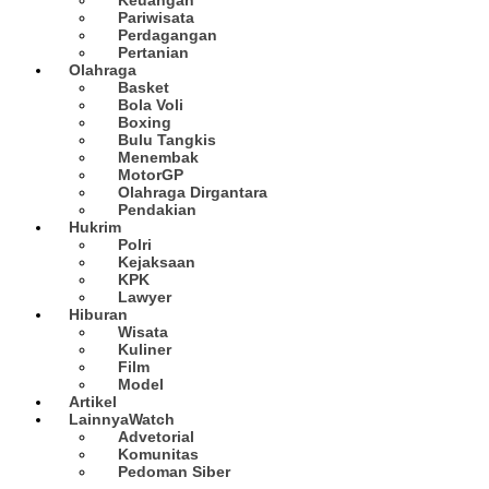
Pariwisata
Perdagangan
Pertanian
Olahraga
Basket
Bola Voli
Boxing
Bulu Tangkis
Menembak
MotorGP
Olahraga Dirgantara
Pendakian
Hukrim
Polri
Kejaksaan
KPK
Lawyer
Hiburan
Wisata
Kuliner
Film
Model
Artikel
Lainnya
Watch
Advetorial
Komunitas
Pedoman Siber