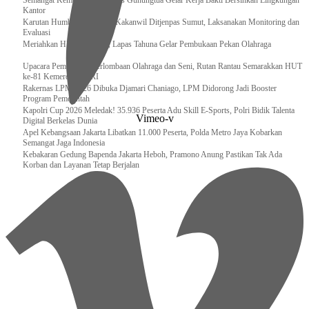
Semangat Kemerdekaan, Lapas Gunungtua Gelar Kerja Bakti Bersihkan Lingkungan
Kantor
Karutan Humbahas Sambut Kakanwil Ditjenpas Sumut, Laksanakan Monitoring dan
Evaluasi
Meriahkan HUT RI ke-81, Lapas Tahuna Gelar Pembukaan Pekan Olahraga
Upacara Pembukaan Perlombaan Olahraga dan Seni, Rutan Rantau Semarakkan HUT
ke-81 Kemerdekaan RI
Rakernas LPM 2026 Dibuka Djamari Chaniago, LPM Didorong Jadi Booster
Program Pemerintah
Kapolri Cup 2026 Meledak! 35.936 Peserta Adu Skill E-Sports, Polri Bidik Talenta
Vimeo-v
Digital Berkelas Dunia
Apel Kebangsaan Jakarta Libatkan 11.000 Peserta, Polda Metro Jaya Kobarkan
Semangat Jaga Indonesia
Kebakaran Gedung Bapenda Jakarta Heboh, Pramono Anung Pastikan Tak Ada
Korban dan Layanan Tetap Berjalan