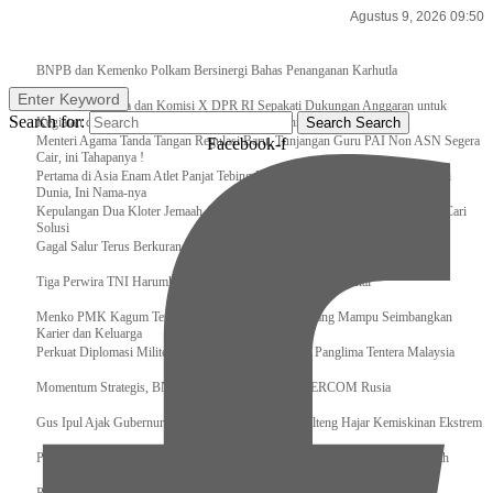
Agustus 9, 2026 09:50
Breaking News
BNPB dan Kemenko Polkam Bersinergi Bahas Penanganan Karhutla
Enter Keyword
Raker Kemenpora dan Komisi X DPR RI Sepakati Dukungan Anggaran untuk
Search for:
Kegiatan dan Program Prioritas Pemuda dan Olahraga
Search
Search
Menteri Agama Tanda Tangan Regulasi Baru, Tunjangan Guru PAI Non ASN Segera
Facebook-f
Cair, ini Tahapanya !
Pertama di Asia Enam Atlet Panjat Tebing Indonesia Taklukkan Tebing Tertinggi
Dunia, Ini Nama-nya
Kepulangan Dua Kloter Jemaah Asal Surabaya Tertunda, Kemenag Upayakan Cari
Solusi
Gagal Salur Terus Berkurang, Gus Ipul: 405 Ribu Lebih Bansos Cair
Tiga Perwira TNI Harumkan Indonesia Di Kancah Internasional
Menko PMK Kagum Terhadap Perempuan Modern yang Mampu Seimbangkan
Karier dan Keluarga
Perkuat Diplomasi Militer, Panglima TNI Terima CC Panglima Tentera Malaysia
Momentum Strategis, BNPB Terima Kunjungan EMERCOM Rusia
Gus Ipul Ajak Gubernur dan Bupati/Wali Kota se-Kalteng Hajar Kemiskinan Ekstrem
Panglima TNI Sambut Kedatangan Presiden RI Usai Lawatan ke Timur Tengah