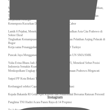
Pengurus Pusat Pordasi Pacu Dapat Pesan dari Sri Paduka
Menag RI dan Dua Menteri Yordania Jalin Sinergi Bidang Wakaf dan Pendidikan,
termasuk Beasiswa
Tiba di Tanah Air, Presiden Prabowo Subianto Bawa Komitmen Investasi dan
Kerjasama Strategis
Kemenpora Kucurkan Dana untuk Pelatnas pada 13 Cabor
Lantik 6 Pejabat, Menekraf Tegaskan Komitmen Wujudkan Asta Cita Prabowo di
Sektor Ekraf
Tingkatkan Kemampuan K9 TNI, Panglima TNI Tinjau Pelatihan Anjing Pelacak di
Bogor
Kerja sama Penanggulangan Bencana BNPB – AFAD Turkiye
Puncak Jaya Mengganas, TNI-POLRI Solid Amankan UN SMA/SMK
Yulia Evina Bhara Jadi Juri Festival Film Cannes 2025, Menekraf Sebut Posisi
Indonesia Semakin Kuat
Menkopolkam Ungkap Spirit Persatuan dan Kebersamaan Prabowo-Megawati
Satpol PP Kota Bekasi Tertibkan PPKS
Kesbangpol seleksi Capaska 736 Siswa/i se-Kota Bekasi
Kepala Bakamla RI Gelar Apel Khusus dan Halalbihalal Bersama Ratusan Personil
Instagram
Panglima TNI Hadiri Acara Panen Raya di 14 Propinsi