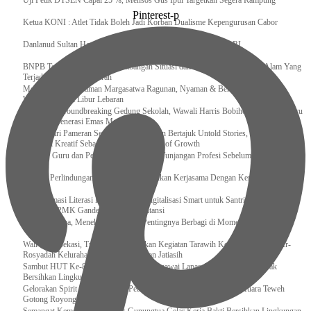
Uji Petik DTSEN Capai 25 %, Mensos Gus Ipul Targetkan Segera Rampung
Pinterest-p
Ketua KONI : Atlet Tidak Boleh Jadi Korban Dualisme Kepengurusan Cabor
Danlanud Sultan Hasanuddin Ikuti Exit Meeting Bersama BPK RI
BNPB Terus Memantau Perkembangan Situasi dan Penanganan Bencana Alam Yang
Terjadi di Beberapa Daerah
Menpar Pastikan Taman Margasatwa Ragunan, Nyaman & Bersih di Kunjungi
Wisatawan Saat Libur Lebaran
Resmikan Groundbreaking Gedung Sekolah, Wawali Harris Bobihoe : Tonggak Baru
Ciptakan Generasi Emas Masa Depan
Menghadiri Pameran Seni Meiro Collection Bertajuk Untold Stories, Irene Umar :
Ekonomi Kreatif Sebagai The New Engine of Growth
120.067 Guru dan Pengawas PAI Terima Tunjangan Profesi Sebelum Lebaran
Perkuat Perlindungan KI Kemenkum Sahkan Kerjasama Dengan Kemenbud
Transformasi Literasi Keuangan dan Digitalisasi Smart untuk Santri Produktif
Kemenko PMK Gandeng Beberapa Intansi
Peduli Sesama, Menekraf Tekankan Pentingnya Berbagi di Momen Ramadan
Wali Kota Bekasi, Tri Adhianto Lakukan Kegiatan Tarawih Keliling di Masjid Ar-
Rosyadah Kelurahan Jatirasa Kecamatan Jatiasih
Sambut HUT Ke-81 Kemerdekaan RI, Pegawai Lapas Gunungsitoli Kompak
Bersihkan Lingkungan Kantor
Gelorakan Spirit Kemerdekaan, Petugas dan Warga Binaan Lapas Muara Teweh
Gotong Royong Kurve Masjid