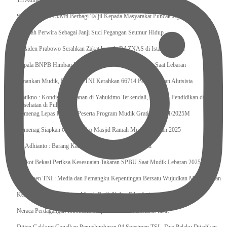
Tri Adhianto : Kota Bekasi Bisa Mempertahankan Keharmonisasian
Satgas Yonif 715/Mtl Berbagi Ta’jil Kepada Masyarakat Puncak Jaya
Sumpah Perwira Sebagai Janji Suci Pegangan Seumur Hidup
Presiden Prabowo Serahkan Zakat kepada BAZNAS di Istana Negara
Kepala BNPB Himbau Pemda Waspada Potensi Bencana Saat Lebaran
Amankan Mudik, Panglima TNI Kerahkan 66714 Personel Dan Alutsista
Pratikno : Kondisi Keamanan di Yahukimo Terkendali, Layanan Pendidikan dan
Kesehatan di Pulihkan
Kemenag Lepas Ratusan Peserta Program Mudik Gratis 1446 H/2025M
Kemenag Siapkan 6.180 Posko Masjid Ramah Mudik Lebaran 2025
Tri Adhianto : Barang Kadaluarsa Segera di Kembalikan
Walkot Bekasi Periksa Kesesuaian Takaran SPBU Saat Mudik Lebaran 2025
Kapuspen TNI : Media dan Pemangku Kepentingan Bersatu Wujudkan Mudik Aman
2025
Kemenekraf Ajak Kabinet Merah Putih Nobar Film Animasi Jumbo
Neraca Perdagangan Indonesia Surplus 58 Bulan Berturut-turut