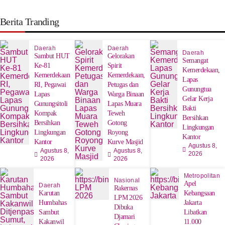
Berita Tranding
Daerah
Daerah
Daerah
Sambut HUT
Gelorakan
Semangat
Ke-81
Spirit
Kemerdekaan,
Kemerdekaan
Kemerdekaan,
Lapas
RI, Pegawai
Petugas dan
Gunungtua
Lapas
Warga Binaan
Gelar Kerja
Gunungsitoli
Lapas Muara
Bakti
Kompak
Teweh
Bersihkan
Bersihkan
Gotong
Lingkungan
Lingkungan
Royong
Kantor
Kantor
Kurve Masjid
Agustus 8,
Agustus 8,
Agustus 8,
2026
2026
2026
Metropolitan
Nasional
Apel
Daerah
Rakernas
Karutan
Kebangsaan
LPM 2026
Humbahas
Jakarta
Dibuka
Sambut
Libatkan
Djamari
Kakanwil
11.000