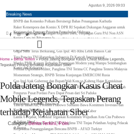
Agustus 9, 2026 09:03
Breaking News
BNPB dan Kemenko Polkam Bersinergi Bahas Penanganan Karhutla
Raker Kemenpora dan Komisi X DPR RI Sepakati Dukungan Anggaran untuk
Kegiatan dan Program Prioritas Pemuda dan Olahraga
Menteri Agama Tanda Tangan Regulasi Baru, Tunjangan Guru PAI Non ASN
Segera Cair, ini Tahapanya !
Pertama di Asia Enam Atlet Panjat Tebing Indonesia Taklukkan Tebing Tertinggi
Dunia, Ini Nama-nya
Kepulangan Dua Kloter Jemaah Asal Surabaya Tertunda, Kemenag Upayakan
Cari Solusi
Gagal Salur Terus Berkurang, Gus Ipul: 405 Ribu Lebih Bansos Cair
Tiga Perwira TNI Harumkan Indonesia Di Kancah Internasional
Home
»
Berita Terkini
»
Polda Jateng Bongkar Kasus Cheat Mobile Legends,
Menko PMK Kagum Terhadap Perempuan Modern yang Mampu Seimbangkan
Tegaskan Perang terhadap Kejahatan Siber
Karier dan Keluarga
Perkuat Diplomasi Militer, Panglima TNI Terima CC Panglima Tentera Malaysia
Momentum Strategis, BNPB Terima Kunjungan EMERCOM Rusia
Gus Ipul Ajak Gubernur dan Bupati/Wali Kota se-Kalteng Hajar Kemiskinan
Polda Jateng Bongkar Kasus Cheat
Ekstrem
Panglima TNI Sambut Kedatangan Presiden RI Usai Lawatan ke Timur Tengah
Pengurus Pusat Pordasi Pacu Dapat Pesan dari Sri Paduka
Mobile Legends, Tegaskan Perang
Menag RI dan Dua Menteri Yordania Jalin Sinergi Bidang Wakaf dan
Pendidikan, termasuk Beasiswa
Tiba di Tanah Air, Presiden Prabowo Subianto Bawa Komitmen Investasi dan
terhadap Kejahatan Siber
Kerjasama Strategis
Kemenpora Kucurkan Dana untuk Pelatnas pada 13 Cabor
Lantik 6 Pejabat, Menekraf Tegaskan Komitmen Wujudkan Asta Cita Prabowo
di Sektor Ekraf
Tingkatkan Kemampuan K9 TNI, Panglima TNI Tinjau Pelatihan Anjing Pelacak
Category:
Berita Terkini
,
Polri
di Bogor
Kerja sama Penanggulangan Bencana BNPB – AFAD Turkiye