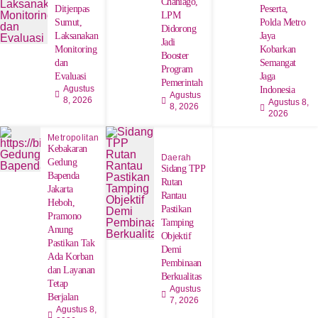
Chaniago,
Ditjenpas
Peserta,
LPM
Sumut,
Polda Metro
Didorong
Laksanakan
Jaya
Jadi
Monitoring
Kobarkan
Booster
dan
Semangat
Program
Evaluasi
Jaga
Pemerintah
Agustus
Indonesia
Agustus
8, 2026
Agustus 8,
8, 2026
2026
Metropolitan
Kebakaran
Daerah
Gedung
Sidang TPP
Bapenda
Rutan
Jakarta
Rantau
Heboh,
Pastikan
Pramono
Tamping
Anung
Objektif
Pastikan Tak
Demi
Ada Korban
Pembinaan
dan Layanan
Berkualitas
Tetap
Agustus
Berjalan
7, 2026
Agustus 8,