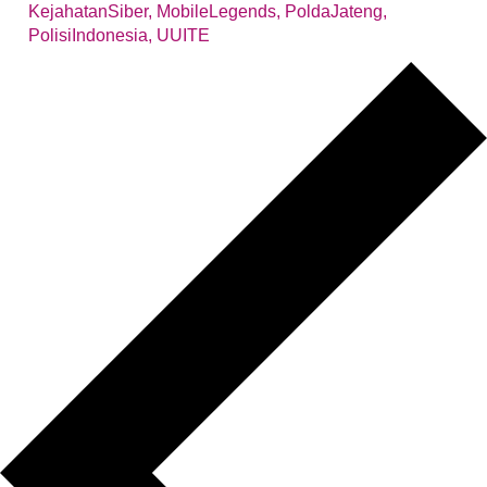
KejahatanSiber
,
MobileLegends
,
PoldaJateng
,
PolisiIndonesia
,
UUITE