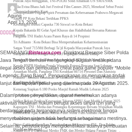
Puncak Jaya Mengganas, TNI-POLRI Solid Amankan UN SMA/SMK
Yulia Evina Bhara Jadi Juri Festival Film Cannes 2025, Menekraf Sebut Posisi
Indonesia Semakin Kuat
Menkopolkam Ungkap Spirit Persatuan dan Kebersamaan Prabowo-Megawati
Agung
Satpol PP Kota Bekasi Tertibkan PPKS
April 13, 2026
Kesbangpol seleksi Capaska 736 Siswa/i se-Kota Bekasi
Kepala Bakamla RI Gelar Apel Khusus dan Halalbihalal Bersama Ratusan
Personil
Panglima TNI Hadiri Acara Panen Raya di 14 Propinsi
Tri Adhianto : Kota Bekasi Bisa Mempertahankan Keharmonisasian
Satgas Yonif 715/Mtl Berbagi Ta’jil Kepada Masyarakat Puncak Jaya
SEMARANG|
Bintasara.com
-Direktorat Reserse Siber Polda
Sumpah Perwira Sebagai Janji Suci Pegangan Seumur Hidup
Jawa Tengah berhasil mengungkap dugaan tindak pidana
Presiden Prabowo Serahkan Zakat kepada BAZNAS di Istana Negara
Kepala BNPB Himbau Pemda Waspada Potensi Bencana Saat Lebaran
ilegal akses dan pembuatan cheat pada game populer *Mobile
Amankan Mudik, Panglima TNI Kerahkan 66714 Personel Dan Alutsista
Legends: Bang Bang*. Pengungkapan ini merupakan tindak
Pratikno : Kondisi Keamanan di Yahukimo Terkendali, Layanan Pendidikan dan
Kesehatan di Pulihkan
lanjut dari laporan polisi yang diterima pada 29 Agustus 2025.
Kemenag Lepas Ratusan Peserta Program Mudik Gratis 1446 H/2025M
Kemenag Siapkan 6.180 Posko Masjid Ramah Mudik Lebaran 2025
Dalam proses penyelidikan, aparat menemukan adanya
Tri Adhianto : Barang Kadaluarsa Segera di Kembalikan
Walkot Bekasi Periksa Kesesuaian Takaran SPBU Saat Mudik Lebaran 2025
aktivitas melawan hukum berupa akses tanpa izin yang
Kapuspen TNI : Media dan Pemangku Kepentingan Bersatu Wujudkan Mudik
berdampak pada terganggunya sistem elektronik hingga
Aman 2025
Kemenekraf Ajak Kabinet Merah Putih Nobar Film Animasi Jumbo
menyebabkan sistem tidak berfungsi sebagaimana mestinya.
Neraca Perdagangan Indonesia Surplus 58 Bulan Berturut-turut
Ditjen Gakkum Gagalkan Penyelundupan 94 Spesimen TSL, Dua Pelaku
Selain itu, penyidik juga mengidentifikasi adanya pembuatan
Dijadikan Tersangka
Kepala BNPB Dampingi Menko PMK dan Menko Bidang Pangan Tinjau