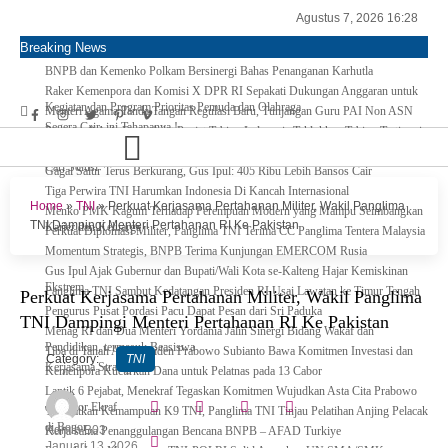
Agustus 7, 2026 16:28
Breaking News
BNPB dan Kemenko Polkam Bersinergi Bahas Penanganan Karhutla
Raker Kemenpora dan Komisi X DPR RI Sepakati Dukungan Anggaran untuk
Kegiatan dan Program Prioritas Pemuda dan Olahraga
Menteri Agama Tanda Tangan Regulasi Baru, Tunjangan Guru PAI Non ASN
Segera Cair, ini Tahapanya !
Pertama di Asia Enam Atlet Panjat Tebing Indonesia Taklukkan Tebing Tertinggi
Dunia, Ini Nama-nya
Kepulangan Dua Kloter Jemaah Asal Surabaya Tertunda, Kemenag Upayakan
Cari Solusi
Gagal Salur Terus Berkurang, Gus Ipul: 405 Ribu Lebih Bansos Cair
Tiga Perwira TNI Harumkan Indonesia Di Kancah Internasional
Home
»
TNI
»
Perkuat Kerjasama Pertahanan Militer, Wakil Panglima
Menko PMK Kagum Terhadap Perempuan Modern yang Mampu Seimbangkan
TNI Dampingi Menteri Pertahanan RI Ke Pakistan
Karier dan Keluarga
Perkuat Diplomasi Militer, Panglima TNI Terima CC Panglima Tentera Malaysia
Momentum Strategis, BNPB Terima Kunjungan EMERCOM Rusia
Gus Ipul Ajak Gubernur dan Bupati/Wali Kota se-Kalteng Hajar Kemiskinan
Ekstrem
Panglima TNI Sambut Kedatangan Presiden RI Usai Lawatan ke Timur Tengah
Perkuat Kerjasama Pertahanan Militer, Wakil Panglima
Pengurus Pusat Pordasi Pacu Dapat Pesan dari Sri Paduka
TNI Dampingi Menteri Pertahanan RI Ke Pakistan
Menag RI dan Dua Menteri Yordania Jalin Sinergi Bidang Wakaf dan
Pendidikan, termasuk Beasiswa
Tiba di Tanah Air, Presiden Prabowo Subianto Bawa Komitmen Investasi dan
Category:
TNI
Kerjasama Strategis
Kemenpora Kucurkan Dana untuk Pelatnas pada 13 Cabor
Lantik 6 Pejabat, Menekraf Tegaskan Komitmen Wujudkan Asta Cita Prabowo
di Sektor Ekraf
Tingkatkan Kemampuan K9 TNI, Panglima TNI Tinjau Pelatihan Anjing Pelacak
di Bogor
Admin B03
Kerja sama Penanggulangan Bencana BNPB – AFAD Turkiye
Januari 13, 2026