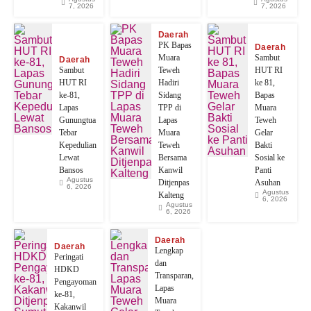
7, 2026
7, 2026
Daerah
‎PK Bapas
Daerah
Muara
‎Sambut
Daerah
Sambut
Teweh
HUT RI
HUT RI
Hadiri
ke 81,
ke-81,
Sidang
Bapas
Lapas
TPP di
Muara
Gunungtua
Lapas
Teweh
Tebar
Muara
Gelar
Kepedulian
Teweh
Bakti
Lewat
Bersama
Sosial ke
Bansos
Kanwil
Panti
Agustus
Ditjenpas
Asuhan
6, 2026
Agustus
Kalteng
6, 2026
Agustus
6, 2026
Daerah
Daerah
Lengkap
Peringati
dan
HDKD
Transparan,
Pengayoman
Lapas
ke-81,
Muara
Kakanwil