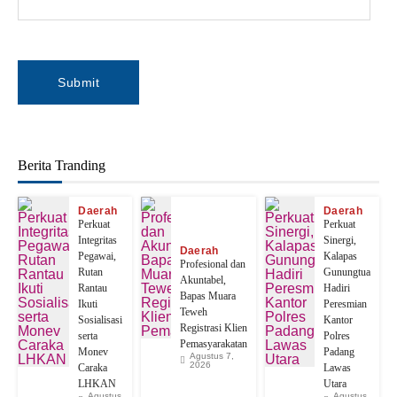
Berita Tranding
Daerah
Daerah
Perkuat
Perkuat
Integritas
Sinergi,
Daerah
Pegawai,
Kalapas
‎Profesional dan
Rutan
Gunungtua
Akuntabel,
Rantau
Hadiri
Bapas Muara
Ikuti
Peresmian
Teweh
Sosialisasi
Kantor
Registrasi Klien
serta
Polres
Pemasyarakatan
Monev
Padang
Agustus 7,
2026
Caraka
Lawas
LHKAN
Utara
Agustus
Agustus