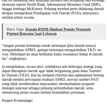
Hal ini didukung oleh sejumlah prediksi dari pengamat dan lembaga
ekonomi seperti World Bank, International Monetary Fund (IMF),
hingga lembaga McKinsey. Peluang tersebut perlu didukung daerah
dengan memperkuat Pendapatan Asli Daerah (PAD), khususnya
melalui sektor swasta.
Baca Juga
Kepala BNPB Himbau Pemda Waspada
Potensi Bencana Saat Lebaran
“Jangan pernah bermimpi untuk melompat [jika daerah hanya]
mengandalkan APBD, apalagi melompat mengandalkan TKD, no
way. Melompat itu akan kelihatan kalau swastanya hidup di daerah
itu,” ungkapnya.
Ia menjelaskan, secara rinci, setidaknya ada beberapa strategi yang
dapat diterapkan daerah agar tidak bergantung pada dana Transfer
ke Daerah (TKD). Hal itu meliputi efisiensi dan optimalisasi belanja
daerah melalui percepatan realisasi APBD, inovasi sumber PAD
yang tidak memberatkan masyarakat, memanfaatkan program
strategis nasional sebagai peluang pertumbuhan daerah, serta
mendorong peran swasta melalui kemudahan perizinan.
Puspen Kemendagri