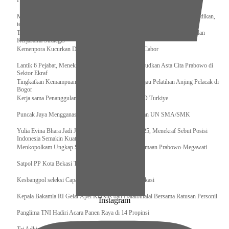
Pengurus Pusat Pordasi Pacu Dapat Pesan dari Sri Paduka
Menag RI dan Dua Menteri Yordania Jalin Sinergi Bidang Wakaf dan Pendidikan,
termasuk Beasiswa
Tiba di Tanah Air, Presiden Prabowo Subianto Bawa Komitmen Investasi dan
Kerjasama Strategis
Kemenpora Kucurkan Dana untuk Pelatnas pada 13 Cabor
Lantik 6 Pejabat, Menekraf Tegaskan Komitmen Wujudkan Asta Cita Prabowo di
Sektor Ekraf
Tingkatkan Kemampuan K9 TNI, Panglima TNI Tinjau Pelatihan Anjing Pelacak di
Bogor
Kerja sama Penanggulangan Bencana BNPB – AFAD Turkiye
Puncak Jaya Mengganas, TNI-POLRI Solid Amankan UN SMA/SMK
Yulia Evina Bhara Jadi Juri Festival Film Cannes 2025, Menekraf Sebut Posisi
Indonesia Semakin Kuat
Menkopolkam Ungkap Spirit Persatuan dan Kebersamaan Prabowo-Megawati
Satpol PP Kota Bekasi Tertibkan PPKS
Kesbangpol seleksi Capaska 736 Siswa/i se-Kota Bekasi
Kepala Bakamla RI Gelar Apel Khusus dan Halalbihalal Bersama Ratusan Personil
Instagram
Panglima TNI Hadiri Acara Panen Raya di 14 Propinsi