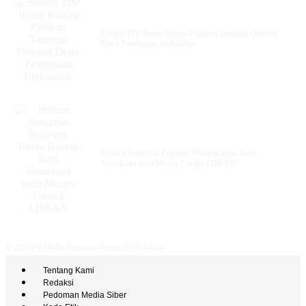
Sidang TPP Rutan Rantau Pastikan Tamping Objektif
Demi Pembinaan Berkualitas
Perkuat Integritas Pegawai, Rutan Rantau Ikuti
Sosialisasi serta Monev Caraka LHKAN
© 2026 PT Media Bintasara Design By
BobRiva
Tentang Kami
Redaksi
Pedoman Media Siber