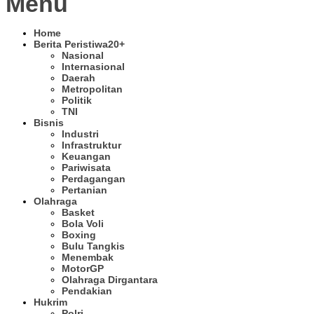
Menu
Home
Berita Peristiwa
20+
Nasional
Internasional
Daerah
Metropolitan
Politik
TNI
Bisnis
Industri
Infrastruktur
Keuangan
Pariwisata
Perdagangan
Pertanian
Olahraga
Basket
Bola Voli
Boxing
Bulu Tangkis
Menembak
MotorGP
Olahraga Dirgantara
Pendakian
Hukrim
Polri