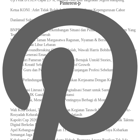
Uji Petik DTSEN Capai 25 %, Mensos Gus Ipul Targetkan Segera Rampung
Pinterest-p
Ketua KONI : Atlet Tidak Boleh Jadi Korban Dualisme Kepengurusan Cabor
Danlanud Sultan Hasanuddin Ikuti Exit Meeting Bersama BPK RI
BNPB Terus Memantau Perkembangan Situasi dan Penanganan Bencana Alam Yang
Terjadi di Beberapa Daerah
Menpar Pastikan Taman Margasatwa Ragunan, Nyaman & Bersih di Kunjungi
Wisatawan Saat Libur Lebaran
Resmikan Groundbreaking Gedung Sekolah, Wawali Harris Bobihoe : Tonggak Baru
Ciptakan Generasi Emas Masa Depan
Menghadiri Pameran Seni Meiro Collection Bertajuk Untold Stories, Irene Umar :
Ekonomi Kreatif Sebagai The New Engine of Growth
120.067 Guru dan Pengawas PAI Terima Tunjangan Profesi Sebelum Lebaran
Perkuat Perlindungan KI Kemenkum Sahkan Kerjasama Dengan Kemenbud
Transformasi Literasi Keuangan dan Digitalisasi Smart untuk Santri Produktif
Kemenko PMK Gandeng Beberapa Intansi
Peduli Sesama, Menekraf Tekankan Pentingnya Berbagi di Momen Ramadan
Wali Kota Bekasi, Tri Adhianto Lakukan Kegiatan Tarawih Keliling di Masjid Ar-
Rosyadah Kelurahan Jatirasa Kecamatan Jatiasih
Kapolri Cup 2026 Meledak! 35.936 Peserta Adu Skill E-Sports, Polri Bidik Talenta
Digital Berkelas Dunia
Apel Kebangsaan Jakarta Libatkan 11.000 Peserta, Polda Metro Jaya Kobarkan
Semangat Jaga Indonesia