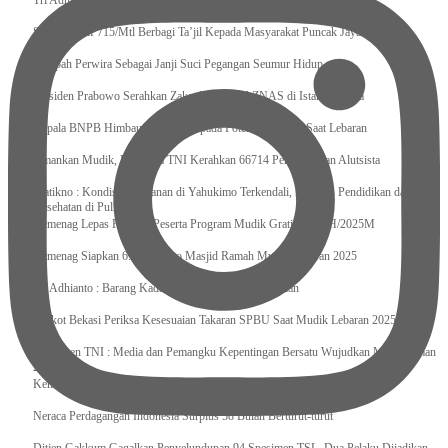
Tri Adhianto : Kota Bekasi Bisa Mempertahankan Keharmonisasian
Satgas Yonif 715/Mtl Berbagi Ta’jil Kepada Masyarakat Puncak Jaya
Sumpah Perwira Sebagai Janji Suci Pegangan Seumur Hidup
Presiden Prabowo Serahkan Zakat kepada BAZNAS di Istana Negara
Kepala BNPB Himbau Pemda Waspada Potensi Bencana Saat Lebaran
Amankan Mudik, Panglima TNI Kerahkan 66714 Personel Dan Alutsista
Pratikno : Kondisi Keamanan di Yahukimo Terkendali, Layanan Pendidikan dan
Kesehatan di Pulihkan
Kemenag Lepas Ratusan Peserta Program Mudik Gratis 1446 H/2025M
Kemenag Siapkan 6.180 Posko Masjid Ramah Mudik Lebaran 2025
Tri Adhianto : Barang Kadaluarsa Segera di Kembalikan
Walkot Bekasi Periksa Kesesuaian Takaran SPBU Saat Mudik Lebaran 2025
Kapuspen TNI : Media dan Pemangku Kepentingan Bersatu Wujudkan Mudik Aman
2025
Kemenekraf Ajak Kabinet Merah Putih Nobar Film Animasi Jumbo
Neraca Perdagangan Indonesia Surplus 58 Bulan Berturut-turut