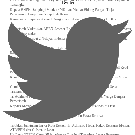
Ditjen Gakkum Gagalkan Penyelundupan 94 Spesimen TSL, Dua Pelaku Dijadikan
Twitter
Tersangka
Kepala BNPB Dampingi Menko PMK dan Menko Bidang Pangan Tinjau
Penanganan Banjir dan Sampah di Bekasi
Kemenekraf Paparkan Grand Design dan 8 Asta Ekraf di Komisi VII DPR
Pemerintah Alokasikan APBN Sebesar Rp 3,4 Triliun untuk Program Cek Kesehatan
Gratis Masyarakat
Bakamla RI Jemput 2 Nelayan Indonesia di Perbatasan Terluar Indonesia Malaysia
Sidang Isbat Awal Syawal 1446 H di gelar oleh Kementerian Agama pada 29
Ramadan
Sumber Daya Adalah Tantangan Penanganan Darurat Bencana di Daerah
Dukung Kelancaran Lalu Lintas Libur Idul Fitri 1446h / 2025m, Waskita Toll Road
Berlakukan Diskon Tarif Sebesar 20%
Kemenekraf – Kemeninves Perkuat Sinergi Demi Lapangan Kerja Generasi Muda
Gandeng KPK , Gus Ipul Memastikan Penyaluran Bansos Dilakukan Secara
Transparan dan Tepat Sasaran
Tri Adhianto Katakan : Tarling Sebagai Sarana Komunikasi Antar Warga Dengan
Pemerintah
Kopdes Merah Putih Instrumen Penting Pengentasan Kemiskinan di Desa
Presiden, Prabowo Subianto Resmikan 17 Stadion Pasca Renovasi
Tertibkan bangunan liar di Kota Bekasi, Tri Adhianto Hadiri Rakor Bersama Menteri
ATR/BPN dan Gubernur Jabar