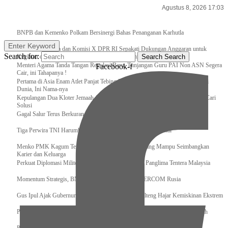
Agustus 8, 2026 17:03
Breaking News
BNPB dan Kemenko Polkam Bersinergi Bahas Penanganan Karhutla
Enter Keyword
Raker Kemenpora dan Komisi X DPR RI Sepakati Dukungan Anggaran untuk
Search for:
Kegiatan dan Program Prioritas Pemuda dan Olahraga
Search
Search
Menteri Agama Tanda Tangan Regulasi Baru, Tunjangan Guru PAI Non ASN Segera
Facebook-f
Cair, ini Tahapanya !
Pertama di Asia Enam Atlet Panjat Tebing Indonesia Taklukkan Tebing Tertinggi
Dunia, Ini Nama-nya
Kepulangan Dua Kloter Jemaah Asal Surabaya Tertunda, Kemenag Upayakan Cari
Solusi
Gagal Salur Terus Berkurang, Gus Ipul: 405 Ribu Lebih Bansos Cair
Tiga Perwira TNI Harumkan Indonesia Di Kancah Internasional
Menko PMK Kagum Terhadap Perempuan Modern yang Mampu Seimbangkan
Karier dan Keluarga
Perkuat Diplomasi Militer, Panglima TNI Terima CC Panglima Tentera Malaysia
Momentum Strategis, BNPB Terima Kunjungan EMERCOM Rusia
Gus Ipul Ajak Gubernur dan Bupati/Wali Kota se-Kalteng Hajar Kemiskinan Ekstrem
Panglima TNI Sambut Kedatangan Presiden RI Usai Lawatan ke Timur Tengah