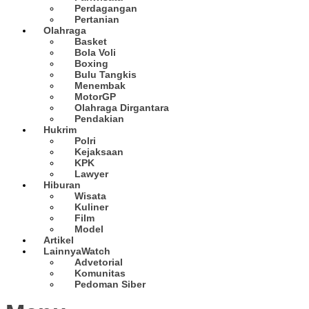
Perdagangan
Pertanian
Olahraga
Basket
Bola Voli
Boxing
Bulu Tangkis
Menembak
MotorGP
Olahraga Dirgantara
Pendakian
Hukrim
Polri
Kejaksaan
KPK
Lawyer
Hiburan
Wisata
Kuliner
Film
Model
Artikel
Lainnya
Watch
Advetorial
Komunitas
Pedoman Siber