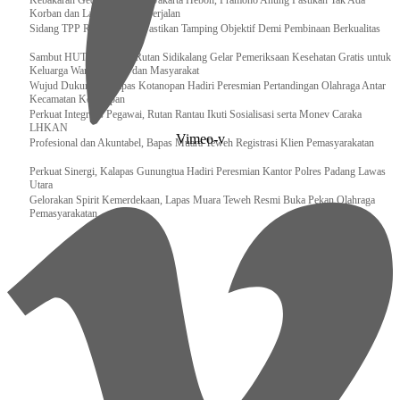
Kebakaran Gedung Bapenda Jakarta Heboh, Pramono Anung Pastikan Tak Ada
Korban dan Layanan Tetap Berjalan
Sidang TPP Rutan Rantau Pastikan Tamping Objektif Demi Pembinaan Berkualitas
Sambut HUT RI Ke-81, Rutan Sidikalang Gelar Pemeriksaan Kesehatan Gratis untuk
Keluarga Warga Binaan dan Masyarakat
Wujud Dukungan, Lapas Kotanopan Hadiri Peresmian Pertandingan Olahraga Antar
Kecamatan Kotanopan
Perkuat Integritas Pegawai, Rutan Rantau Ikuti Sosialisasi serta Monev Caraka
LHKAN
Vimeo-v
‎Profesional dan Akuntabel, Bapas Muara Teweh Registrasi Klien Pemasyarakatan
Perkuat Sinergi, Kalapas Gunungtua Hadiri Peresmian Kantor Polres Padang Lawas
Utara
Gelorakan Spirit Kemerdekaan, Lapas Muara Teweh Resmi Buka Pekan Olahraga
Pemasyarakatan