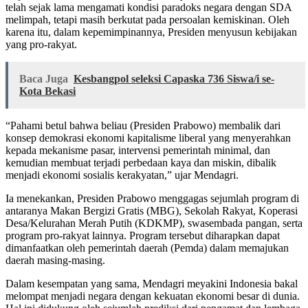
telah sejak lama mengamati kondisi paradoks negara dengan SDA
melimpah, tetapi masih berkutat pada persoalan kemiskinan. Oleh
karena itu, dalam kepemimpinannya, Presiden menyusun kebijakan
yang pro-rakyat.
Baca Juga
Kesbangpol seleksi Capaska 736 Siswa/i se-
Kota Bekasi
“Pahami betul bahwa beliau (Presiden Prabowo) membalik dari
konsep demokrasi ekonomi kapitalisme liberal yang menyerahkan
kepada mekanisme pasar, intervensi pemerintah minimal, dan
kemudian membuat terjadi perbedaan kaya dan miskin, dibalik
menjadi ekonomi sosialis kerakyatan,” ujar Mendagri.
Ia menekankan, Presiden Prabowo menggagas sejumlah program di
antaranya Makan Bergizi Gratis (MBG), Sekolah Rakyat, Koperasi
Desa/Kelurahan Merah Putih (KDKMP), swasembada pangan, serta
program pro-rakyat lainnya. Program tersebut diharapkan dapat
dimanfaatkan oleh pemerintah daerah (Pemda) dalam memajukan
daerah masing-masing.
Dalam kesempatan yang sama, Mendagri meyakini Indonesia bakal
melompat menjadi negara dengan kekuatan ekonomi besar di dunia.