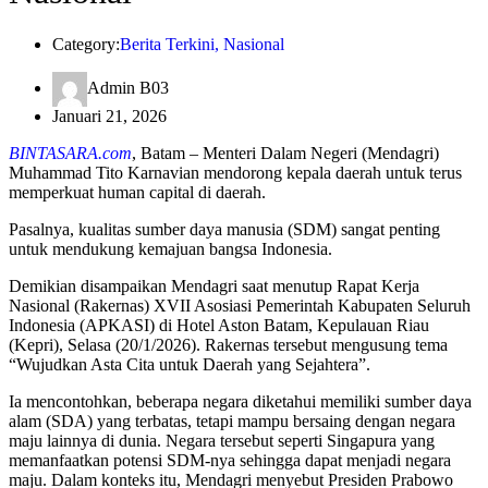
Category:
Berita Terkini
,
Nasional
Admin B03
Januari 21, 2026
BINTASARA.com
, Batam – Menteri Dalam Negeri (Mendagri)
Muhammad Tito Karnavian mendorong kepala daerah untuk terus
memperkuat human capital di daerah.
Pasalnya, kualitas sumber daya manusia (SDM) sangat penting
untuk mendukung kemajuan bangsa Indonesia.
Demikian disampaikan Mendagri saat menutup Rapat Kerja
Nasional (Rakernas) XVII Asosiasi Pemerintah Kabupaten Seluruh
Indonesia (APKASI) di Hotel Aston Batam, Kepulauan Riau
(Kepri), Selasa (20/1/2026). Rakernas tersebut mengusung tema
“Wujudkan Asta Cita untuk Daerah yang Sejahtera”.
Ia mencontohkan, beberapa negara diketahui memiliki sumber daya
alam (SDA) yang terbatas, tetapi mampu bersaing dengan negara
maju lainnya di dunia. Negara tersebut seperti Singapura yang
memanfaatkan potensi SDM-nya sehingga dapat menjadi negara
maju. Dalam konteks itu, Mendagri menyebut Presiden Prabowo