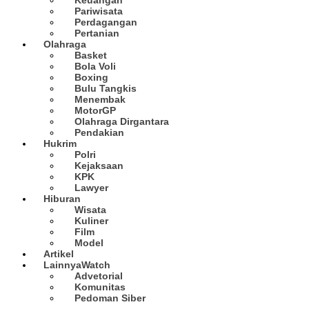
Pariwisata
Perdagangan
Pertanian
Olahraga
Basket
Bola Voli
Boxing
Bulu Tangkis
Menembak
MotorGP
Olahraga Dirgantara
Pendakian
Hukrim
Polri
Kejaksaan
KPK
Lawyer
Hiburan
Wisata
Kuliner
Film
Model
Artikel
Lainnya
Watch
Advetorial
Komunitas
Pedoman Siber