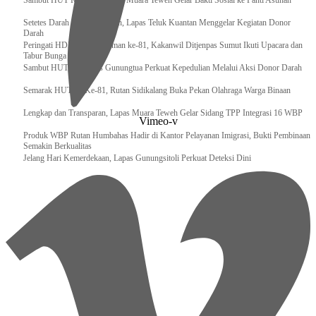
‎Sambut HUT RI ke 81, Bapas Muara Teweh Gelar Bakti Sosial ke Panti Asuhan
Setetes Darah Sejuta Harapan, Lapas Teluk Kuantan Menggelar Kegiatan Donor
Darah
Peringati HDKD Pengayoman ke-81, Kakanwil Ditjenpas Sumut Ikuti Upacara dan
Tabur Bunga di TMP
Sambut HUT RI, Lapas Gunungtua Perkuat Kepedulian Melalui Aksi Donor Darah
Semarak HUT RI Ke-81, Rutan Sidikalang Buka Pekan Olahraga Warga Binaan
Lengkap dan Transparan, Lapas Muara Teweh Gelar Sidang TPP Integrasi 16 WBP
Vimeo-v
Produk WBP Rutan Humbahas Hadir di Kantor Pelayanan Imigrasi, Bukti Pembinaan
Semakin Berkualitas
Jelang Hari Kemerdekaan, Lapas Gunungsitoli Perkuat Deteksi Dini