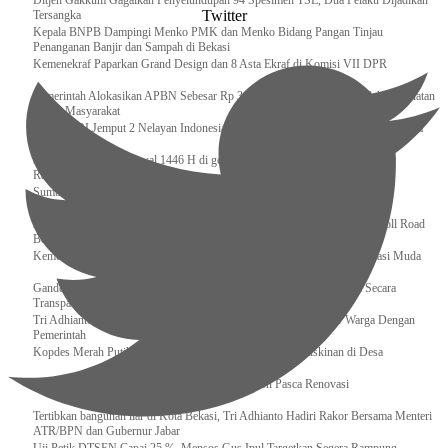
Ditjen Gakkum Gagalkan Penyelundupan 94 Spesimen TSL, Dua Pelaku Dijadikan
Twitter
Tersangka
Kepala BNPB Dampingi Menko PMK dan Menko Bidang Pangan Tinjau
Penanganan Banjir dan Sampah di Bekasi
Kemenekraf Paparkan Grand Design dan 8 Asta Ekraf di Komisi VII DPR
Pemerintah Alokasikan APBN Sebesar Rp 3,4 Triliun untuk Program Cek Kesehatan
Gratis Masyarakat
Bakamla RI Jemput 2 Nelayan Indonesia di Perbatasan Terluar Indonesia Malaysia
Sidang Isbat Awal Syawal 1446 H di gelar oleh Kementerian Agama pada 29
Ramadan
Sumber Daya Adalah Tantangan Penanganan Darurat Bencana di Daerah
Dukung Kelancaran Lalu Lintas Libur Idul Fitri 1446h / 2025m, Waskita Toll Road
Berlakukan Diskon Tarif Sebesar 20%
Kemenekraf – Kemeninves Perkuat Sinergi Demi Lapangan Kerja Generasi Muda
Gandeng KPK , Gus Ipul Memastikan Penyaluran Bansos Dilakukan Secara
Transparan dan Tepat Sasaran
Tri Adhianto Katakan : Tarling Sebagai Sarana Komunikasi Antar Warga Dengan
Pemerintah
Kopdes Merah Putih Instrumen Penting Pengentasan Kemiskinan di Desa
Presiden, Prabowo Subianto Resmikan 17 Stadion Pasca Renovasi
Tertibkan bangunan liar di Kota Bekasi, Tri Adhianto Hadiri Rakor Bersama Menteri
ATR/BPN dan Gubernur Jabar