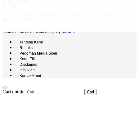
Peringati HDKD Pengayoman ke-81, Kakanwil Ditjenpas Sumut Ikuti Upacara dan
Tabur Bunga di TMP
© 2026 PT Media Bintasara Design By
BobRiva
Tentang Kami
Redaksi
Pedoman Media Siber
Kode Etik
Disclaimer
Info Iklan
Kontak Kami
Cari untuk: