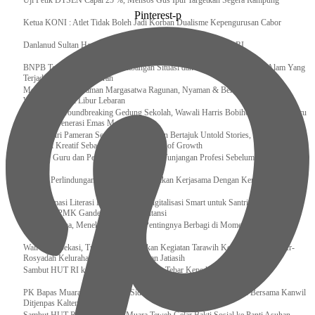
Uji Petik DTSEN Capai 25 %, Mensos Gus Ipul Targetkan Segera Rampung
Pinterest-p
Ketua KONI : Atlet Tidak Boleh Jadi Korban Dualisme Kepengurusan Cabor
Danlanud Sultan Hasanuddin Ikuti Exit Meeting Bersama BPK RI
BNPB Terus Memantau Perkembangan Situasi dan Penanganan Bencana Alam Yang
Terjadi di Beberapa Daerah
Menpar Pastikan Taman Margasatwa Ragunan, Nyaman & Bersih di Kunjungi
Wisatawan Saat Libur Lebaran
Resmikan Groundbreaking Gedung Sekolah, Wawali Harris Bobihoe : Tonggak Baru
Ciptakan Generasi Emas Masa Depan
Menghadiri Pameran Seni Meiro Collection Bertajuk Untold Stories, Irene Umar :
Ekonomi Kreatif Sebagai The New Engine of Growth
120.067 Guru dan Pengawas PAI Terima Tunjangan Profesi Sebelum Lebaran
Perkuat Perlindungan KI Kemenkum Sahkan Kerjasama Dengan Kemenbud
Transformasi Literasi Keuangan dan Digitalisasi Smart untuk Santri Produktif
Kemenko PMK Gandeng Beberapa Intansi
Peduli Sesama, Menekraf Tekankan Pentingnya Berbagi di Momen Ramadan
Wali Kota Bekasi, Tri Adhianto Lakukan Kegiatan Tarawih Keliling di Masjid Ar-
Rosyadah Kelurahan Jatirasa Kecamatan Jatiasih
Sambut HUT RI ke-81, Lapas Gunungtua Tebar Kepedulian Lewat Bansos
‎PK Bapas Muara Teweh Hadiri Sidang TPP di Lapas Muara Teweh Bersama Kanwil
Ditjenpas Kalteng