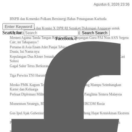
Agustus 6, 2026 23:36
Breaking News
BNPB dan Kemenko Polkam Bersinergi Bahas Penanganan Karhutla
Enter Keyword
Raker Kemenpora dan Komisi X DPR RI Sepakati Dukungan Anggaran untuk
Search for:
Kegiatan dan Program Prioritas Pemuda dan Olahraga
Search
Search
Menteri Agama Tanda Tangan Regulasi Baru, Tunjangan Guru PAI Non ASN Segera
Facebook-f
Cair, ini Tahapanya !
Pertama di Asia Enam Atlet Panjat Tebing Indonesia Taklukkan Tebing Tertinggi
Dunia, Ini Nama-nya
Kepulangan Dua Kloter Jemaah Asal Surabaya Tertunda, Kemenag Upayakan Cari
Solusi
Gagal Salur Terus Berkurang, Gus Ipul: 405 Ribu Lebih Bansos Cair
Tiga Perwira TNI Harumkan Indonesia Di Kancah Internasional
Menko PMK Kagum Terhadap Perempuan Modern yang Mampu Seimbangkan
Karier dan Keluarga
Perkuat Diplomasi Militer, Panglima TNI Terima CC Panglima Tentera Malaysia
Momentum Strategis, BNPB Terima Kunjungan EMERCOM Rusia
Gus Ipul Ajak Gubernur dan Bupati/Wali Kota se-Kalteng Hajar Kemiskinan Ekstrem
Panglima TNI Sambut Kedatangan Presiden RI Usai Lawatan ke Timur Tengah