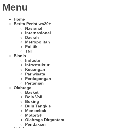
Menu
Home
Berita Peristiwa
20+
Nasional
Internasional
Daerah
Metropolitan
Politik
TNI
Bisnis
Industri
Infrastruktur
Keuangan
Pariwisata
Perdagangan
Pertanian
Olahraga
Basket
Bola Voli
Boxing
Bulu Tangkis
Menembak
MotorGP
Olahraga Dirgantara
Pendakian