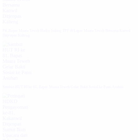
‎PK Bapas Muara Teweh Hadiri Sidang TPP di Lapas Muara Teweh Bersama Kanwil
Ditjenpas Kalteng
‎Sambut HUT RI ke 81, Bapas Muara Teweh Gelar Bakti Sosial ke Panti Asuhan