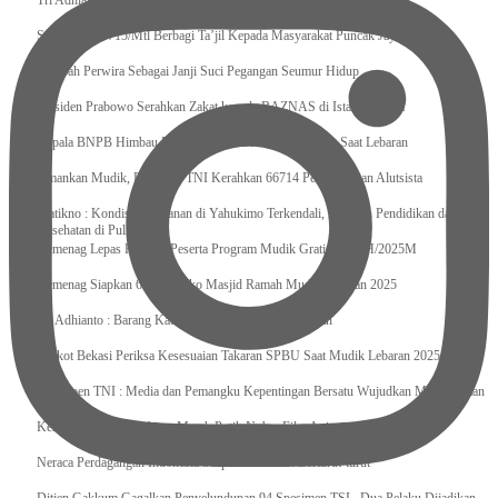
Tri Adhianto : Kota Bekasi Bisa Mempertahankan Keharmonisasian
Satgas Yonif 715/Mtl Berbagi Ta’jil Kepada Masyarakat Puncak Jaya
Sumpah Perwira Sebagai Janji Suci Pegangan Seumur Hidup
Presiden Prabowo Serahkan Zakat kepada BAZNAS di Istana Negara
Kepala BNPB Himbau Pemda Waspada Potensi Bencana Saat Lebaran
Amankan Mudik, Panglima TNI Kerahkan 66714 Personel Dan Alutsista
Pratikno : Kondisi Keamanan di Yahukimo Terkendali, Layanan Pendidikan dan
Kesehatan di Pulihkan
Kemenag Lepas Ratusan Peserta Program Mudik Gratis 1446 H/2025M
Kemenag Siapkan 6.180 Posko Masjid Ramah Mudik Lebaran 2025
Tri Adhianto : Barang Kadaluarsa Segera di Kembalikan
Walkot Bekasi Periksa Kesesuaian Takaran SPBU Saat Mudik Lebaran 2025
Kapuspen TNI : Media dan Pemangku Kepentingan Bersatu Wujudkan Mudik Aman
2025
Kemenekraf Ajak Kabinet Merah Putih Nobar Film Animasi Jumbo
Neraca Perdagangan Indonesia Surplus 58 Bulan Berturut-turut