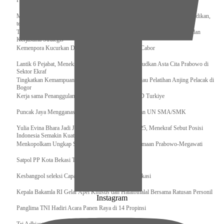
Pengurus Pusat Pordasi Pacu Dapat Pesan dari Sri Paduka
Menag RI dan Dua Menteri Yordania Jalin Sinergi Bidang Wakaf dan Pendidikan,
termasuk Beasiswa
Tiba di Tanah Air, Presiden Prabowo Subianto Bawa Komitmen Investasi dan
Kerjasama Strategis
Kemenpora Kucurkan Dana untuk Pelatnas pada 13 Cabor
Lantik 6 Pejabat, Menekraf Tegaskan Komitmen Wujudkan Asta Cita Prabowo di
Sektor Ekraf
Tingkatkan Kemampuan K9 TNI, Panglima TNI Tinjau Pelatihan Anjing Pelacak di
Bogor
Kerja sama Penanggulangan Bencana BNPB – AFAD Turkiye
Puncak Jaya Mengganas, TNI-POLRI Solid Amankan UN SMA/SMK
Yulia Evina Bhara Jadi Juri Festival Film Cannes 2025, Menekraf Sebut Posisi
Indonesia Semakin Kuat
Menkopolkam Ungkap Spirit Persatuan dan Kebersamaan Prabowo-Megawati
Satpol PP Kota Bekasi Tertibkan PPKS
Kesbangpol seleksi Capaska 736 Siswa/i se-Kota Bekasi
Kepala Bakamla RI Gelar Apel Khusus dan Halalbihalal Bersama Ratusan Personil
Instagram
Panglima TNI Hadiri Acara Panen Raya di 14 Propinsi