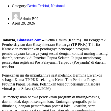
Category:
Berita Terkini
,
Nasional
Admin B02
April 29, 2026
Jakarta,
Bintasara.com
–
Ketua Umum (Ketum) Tim Penggerak
Pemberdayaan dan Kesejahteraan Keluarga (TP PKK) Tri Tito
Karnavian menekankan pentingnya penerapan program
pemberdayaan keluarga yang sesuai dengan kondisi masing-masing
daerah, termasuk di Provinsi Papua Selatan. Ia juga mendorong
percepatan registrasi Pos Pelayanan Terpadu (Posyandu) di daerah
tersebut.
Penekanan ini disampaikannya saat melantik Hermina Ewenkos
sebagai Ketua TP PKK sekaligus Ketua Tim Pembina Posyandu
Provinsi Papua Selatan. Pelantikan tersebut berlangsung secara
virtual pada Selasa (28/4/2026).
Tri menegaskan bahwa pendekatan program di masing-masing
daerah tidak dapat diseragamkan. Tantangan geografis perlu
diimbangi dengan pemanfaatan potensi lokal, kearifan, serta
solidaritas masyarakat sebagai kekuatan utama pembangunan