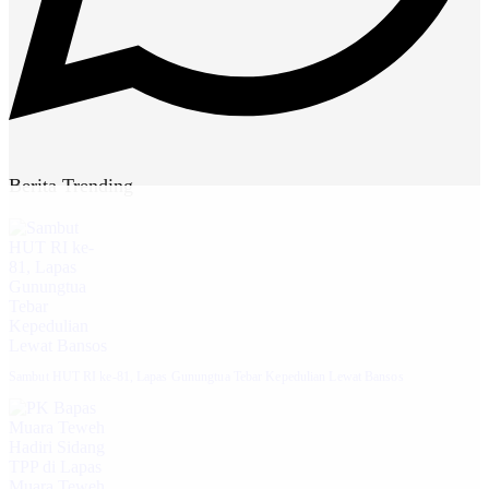
Berita Trending
Sambut HUT RI ke-81, Lapas Gunungtua Tebar Kepedulian Lewat Bansos