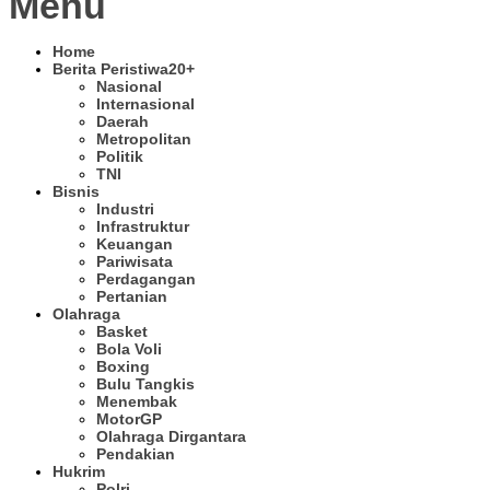
Menu
Home
Berita Peristiwa
20+
Nasional
Internasional
Daerah
Metropolitan
Politik
TNI
Bisnis
Industri
Infrastruktur
Keuangan
Pariwisata
Perdagangan
Pertanian
Olahraga
Basket
Bola Voli
Boxing
Bulu Tangkis
Menembak
MotorGP
Olahraga Dirgantara
Pendakian
Hukrim
Polri