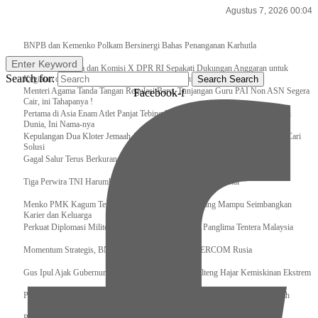
Agustus 7, 2026 00:04
Breaking News
BNPB dan Kemenko Polkam Bersinergi Bahas Penanganan Karhutla
Enter Keyword
Raker Kemenpora dan Komisi X DPR RI Sepakati Dukungan Anggaran untuk
Search for:
Kegiatan dan Program Prioritas Pemuda dan Olahraga
Search
Search
Menteri Agama Tanda Tangan Regulasi Baru, Tunjangan Guru PAI Non ASN Segera
Facebook-f
Cair, ini Tahapanya !
Pertama di Asia Enam Atlet Panjat Tebing Indonesia Taklukkan Tebing Tertinggi
Dunia, Ini Nama-nya
Kepulangan Dua Kloter Jemaah Asal Surabaya Tertunda, Kemenag Upayakan Cari
Solusi
Gagal Salur Terus Berkurang, Gus Ipul: 405 Ribu Lebih Bansos Cair
Tiga Perwira TNI Harumkan Indonesia Di Kancah Internasional
Menko PMK Kagum Terhadap Perempuan Modern yang Mampu Seimbangkan
Karier dan Keluarga
Perkuat Diplomasi Militer, Panglima TNI Terima CC Panglima Tentera Malaysia
Momentum Strategis, BNPB Terima Kunjungan EMERCOM Rusia
Gus Ipul Ajak Gubernur dan Bupati/Wali Kota se-Kalteng Hajar Kemiskinan Ekstrem
Panglima TNI Sambut Kedatangan Presiden RI Usai Lawatan ke Timur Tengah