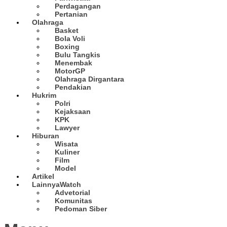
Perdagangan
Pertanian
Olahraga
Basket
Bola Voli
Boxing
Bulu Tangkis
Menembak
MotorGP
Olahraga Dirgantara
Pendakian
Hukrim
Polri
Kejaksaan
KPK
Lawyer
Hiburan
Wisata
Kuliner
Film
Model
Artikel
Lainnya
Watch
Advetorial
Komunitas
Pedoman Siber