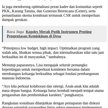
Ia juga mendorong optimalisasi peran kader dan komunitas seperti
PKK, Karang Taruna, dan Generasi Berencana (Genre), serta
pemanfaatan skema kemitraan termasuk CSR untuk memperluas
dampak gerakan.
Baca Juga
Kopdes Merah Putih Instrumen Penting
Pengentasan Kemiskinan di Desa
“Prinsipnya low budget, high impact. Optimalkan program yang
sudah ada, libatkan semua pihak, dan internalisasikan nilai satu jam
berkualitas ini di masyarakat,” tambahnya.
Menutup paparannya, Lisa mengajak seluruh pemangku
kepentingan untuk memperkuat komitmen bersama dalam
membangun keluarga berkualitas sebagai fondasi pembangunan
manusia Indonesia.
“Ayo kita perkuat kolaborasi dan sinergi. Anak-anak kita adalah
masa depan bangsa. Keluarga harus kembali menjadi tempat utama
pengasuhan dan pembentukan karakter,” pungkasnya.
Rangkaian sosialisasi dilanjutkan dengan pemaparan dan diskusi
dengan sejumlah narasumber lintas sektor mengenai implementasi