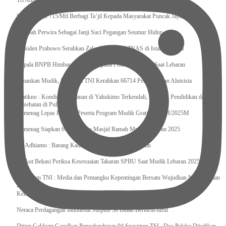
Tri Adhianto : Kota Bekasi Bisa Mempertahankan Keharmonisasian
Satgas Yonif 715/Mtl Berbagi Ta’jil Kepada Masyarakat Puncak Jaya
Sumpah Perwira Sebagai Janji Suci Pegangan Seumur Hidup
Presiden Prabowo Serahkan Zakat kepada BAZNAS di Istana Negara
Kepala BNPB Himbau Pemda Waspada Potensi Bencana Saat Lebaran
Amankan Mudik, Panglima TNI Kerahkan 66714 Personel Dan Alutsista
Pratikno : Kondisi Keamanan di Yahukimo Terkendali, Layanan Pendidikan dan
Kesehatan di Pulihkan
Kemenag Lepas Ratusan Peserta Program Mudik Gratis 1446 H/2025M
Kemenag Siapkan 6.180 Posko Masjid Ramah Mudik Lebaran 2025
Tri Adhianto : Barang Kadaluarsa Segera di Kembalikan
Walkot Bekasi Periksa Kesesuaian Takaran SPBU Saat Mudik Lebaran 2025
Kapuspen TNI : Media dan Pemangku Kepentingan Bersatu Wujudkan Mudik Aman
2025
Kemenekraf Ajak Kabinet Merah Putih Nobar Film Animasi Jumbo
Neraca Perdagangan Indonesia Surplus 58 Bulan Berturut-turut