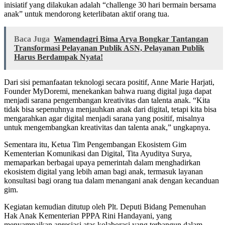
inisiatif yang dilakukan adalah “challenge 30 hari bermain bersama
anak” untuk mendorong keterlibatan aktif orang tua.
Baca Juga
Wamendagri Bima Arya Bongkar Tantangan
Transformasi Pelayanan Publik ASN, Pelayanan Publik
Harus Berdampak Nyata!
Dari sisi pemanfaatan teknologi secara positif, Anne Marie Harjati,
Founder MyDoremi, menekankan bahwa ruang digital juga dapat
menjadi sarana pengembangan kreativitas dan talenta anak. “Kita
tidak bisa sepenuhnya menjauhkan anak dari digital, tetapi kita bisa
mengarahkan agar digital menjadi sarana yang positif, misalnya
untuk mengembangkan kreativitas dan talenta anak,” ungkapnya.
Sementara itu, Ketua Tim Pengembangan Ekosistem Gim
Kementerian Komunikasi dan Digital, Tita Ayuditya Surya,
memaparkan berbagai upaya pemerintah dalam menghadirkan
ekosistem digital yang lebih aman bagi anak, termasuk layanan
konsultasi bagi orang tua dalam menangani anak dengan kecanduan
gim.
Kegiatan kemudian ditutup oleh Plt. Deputi Bidang Pemenuhan
Hak Anak Kementerian PPPA Rini Handayani, yang
menyampaikan apresiasi atas kolaborasi yang terbangun dalam