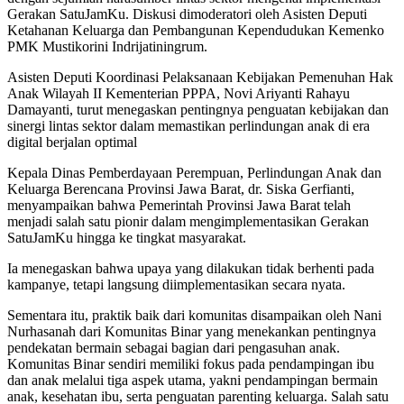
Gerakan SatuJamKu. Diskusi dimoderatori oleh Asisten Deputi
Ketahanan Keluarga dan Pembangunan Kependudukan Kemenko
PMK Mustikorini Indrijatiningrum.
Asisten Deputi Koordinasi Pelaksanaan Kebijakan Pemenuhan Hak
Anak Wilayah II Kementerian PPPA, Novi Ariyanti Rahayu
Damayanti, turut menegaskan pentingnya penguatan kebijakan dan
sinergi lintas sektor dalam memastikan perlindungan anak di era
digital berjalan optimal
Kepala Dinas Pemberdayaan Perempuan, Perlindungan Anak dan
Keluarga Berencana Provinsi Jawa Barat, dr. Siska Gerfianti,
menyampaikan bahwa Pemerintah Provinsi Jawa Barat telah
menjadi salah satu pionir dalam mengimplementasikan Gerakan
SatuJamKu hingga ke tingkat masyarakat.
Ia menegaskan bahwa upaya yang dilakukan tidak berhenti pada
kampanye, tetapi langsung diimplementasikan secara nyata.
Sementara itu, praktik baik dari komunitas disampaikan oleh Nani
Nurhasanah dari Komunitas Binar yang menekankan pentingnya
pendekatan bermain sebagai bagian dari pengasuhan anak.
Komunitas Binar sendiri memiliki fokus pada pendampingan ibu
dan anak melalui tiga aspek utama, yakni pendampingan bermain
anak, kesehatan ibu, serta penguatan parenting keluarga. Salah satu