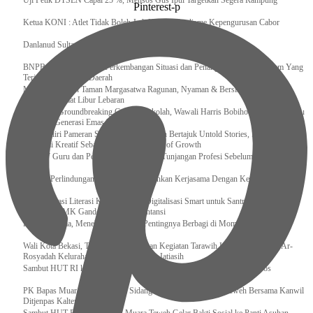
Uji Petik DTSEN Capai 25 %, Mensos Gus Ipul Targetkan Segera Rampung
Pinterest-p
Ketua KONI : Atlet Tidak Boleh Jadi Korban Dualisme Kepengurusan Cabor
Danlanud Sultan Hasanuddin Ikuti Exit Meeting Bersama BPK RI
BNPB Terus Memantau Perkembangan Situasi dan Penanganan Bencana Alam Yang
Terjadi di Beberapa Daerah
Menpar Pastikan Taman Margasatwa Ragunan, Nyaman & Bersih di Kunjungi
Wisatawan Saat Libur Lebaran
Resmikan Groundbreaking Gedung Sekolah, Wawali Harris Bobihoe : Tonggak Baru
Ciptakan Generasi Emas Masa Depan
Menghadiri Pameran Seni Meiro Collection Bertajuk Untold Stories, Irene Umar :
Ekonomi Kreatif Sebagai The New Engine of Growth
120.067 Guru dan Pengawas PAI Terima Tunjangan Profesi Sebelum Lebaran
Perkuat Perlindungan KI Kemenkum Sahkan Kerjasama Dengan Kemenbud
Transformasi Literasi Keuangan dan Digitalisasi Smart untuk Santri Produktif
Kemenko PMK Gandeng Beberapa Intansi
Peduli Sesama, Menekraf Tekankan Pentingnya Berbagi di Momen Ramadan
Wali Kota Bekasi, Tri Adhianto Lakukan Kegiatan Tarawih Keliling di Masjid Ar-
Rosyadah Kelurahan Jatirasa Kecamatan Jatiasih
Sambut HUT RI ke-81, Lapas Gunungtua Tebar Kepedulian Lewat Bansos
‎PK Bapas Muara Teweh Hadiri Sidang TPP di Lapas Muara Teweh Bersama Kanwil
Ditjenpas Kalteng