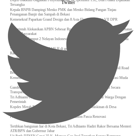
Ditjen Gakkum Gagalkan Penyelundupan 94 Spesimen TSL, Dua Pelaku Dijadikan
Twitter
Tersangka
Kepala BNPB Dampingi Menko PMK dan Menko Bidang Pangan Tinjau
Penanganan Banjir dan Sampah di Bekasi
Kemenekraf Paparkan Grand Design dan 8 Asta Ekraf di Komisi VII DPR
Pemerintah Alokasikan APBN Sebesar Rp 3,4 Triliun untuk Program Cek Kesehatan
Gratis Masyarakat
Bakamla RI Jemput 2 Nelayan Indonesia di Perbatasan Terluar Indonesia Malaysia
Sidang Isbat Awal Syawal 1446 H di gelar oleh Kementerian Agama pada 29
Ramadan
Sumber Daya Adalah Tantangan Penanganan Darurat Bencana di Daerah
Dukung Kelancaran Lalu Lintas Libur Idul Fitri 1446h / 2025m, Waskita Toll Road
Berlakukan Diskon Tarif Sebesar 20%
Kemenekraf – Kemeninves Perkuat Sinergi Demi Lapangan Kerja Generasi Muda
Gandeng KPK , Gus Ipul Memastikan Penyaluran Bansos Dilakukan Secara
Transparan dan Tepat Sasaran
Tri Adhianto Katakan : Tarling Sebagai Sarana Komunikasi Antar Warga Dengan
Pemerintah
Kopdes Merah Putih Instrumen Penting Pengentasan Kemiskinan di Desa
Presiden, Prabowo Subianto Resmikan 17 Stadion Pasca Renovasi
Tertibkan bangunan liar di Kota Bekasi, Tri Adhianto Hadiri Rakor Bersama Menteri
ATR/BPN dan Gubernur Jabar