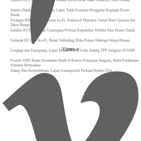
‎Sambut HUT RI ke 81, Bapas Muara Teweh Gelar Bakti Sosial ke Panti Asuhan
Setetes Darah Sejuta Harapan, Lapas Teluk Kuantan Menggelar Kegiatan Donor
Darah
Peringati HDKD Pengayoman ke-81, Kakanwil Ditjenpas Sumut Ikuti Upacara dan
Tabur Bunga di TMP
Sambut HUT RI, Lapas Gunungtua Perkuat Kepedulian Melalui Aksi Donor Darah
Semarak HUT RI Ke-81, Rutan Sidikalang Buka Pekan Olahraga Warga Binaan
Vimeo-v
Lengkap dan Transparan, Lapas Muara Teweh Gelar Sidang TPP Integrasi 16 WBP
Produk WBP Rutan Humbahas Hadir di Kantor Pelayanan Imigrasi, Bukti Pembinaan
Semakin Berkualitas
Jelang Hari Kemerdekaan, Lapas Gunungsitoli Perkuat Deteksi Dini