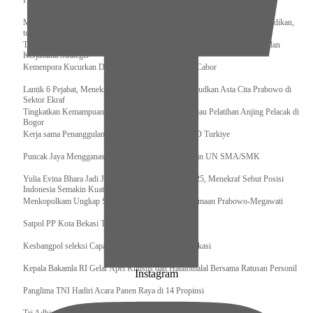
Pengurus Pusat Pordasi Pacu Dapat Pesan dari Sri Paduka
Menag RI dan Dua Menteri Yordania Jalin Sinergi Bidang Wakaf dan Pendidikan,
termasuk Beasiswa
Tiba di Tanah Air, Presiden Prabowo Subianto Bawa Komitmen Investasi dan
Kerjasama Strategis
Kemenpora Kucurkan Dana untuk Pelatnas pada 13 Cabor
Lantik 6 Pejabat, Menekraf Tegaskan Komitmen Wujudkan Asta Cita Prabowo di
Sektor Ekraf
Tingkatkan Kemampuan K9 TNI, Panglima TNI Tinjau Pelatihan Anjing Pelacak di
Bogor
Kerja sama Penanggulangan Bencana BNPB – AFAD Turkiye
Puncak Jaya Mengganas, TNI-POLRI Solid Amankan UN SMA/SMK
Yulia Evina Bhara Jadi Juri Festival Film Cannes 2025, Menekraf Sebut Posisi
Indonesia Semakin Kuat
Menkopolkam Ungkap Spirit Persatuan dan Kebersamaan Prabowo-Megawati
Satpol PP Kota Bekasi Tertibkan PPKS
Kesbangpol seleksi Capaska 736 Siswa/i se-Kota Bekasi
Kepala Bakamla RI Gelar Apel Khusus dan Halalbihalal Bersama Ratusan Personil
Instagram
Panglima TNI Hadiri Acara Panen Raya di 14 Propinsi