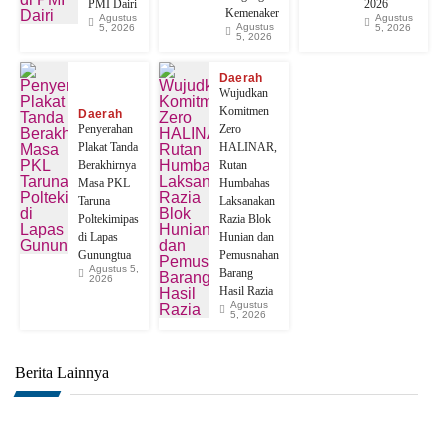
PMI Dairi
2026
Kemenaker
Agustus
Agustus
Agustus
5, 2026
5, 2026
5, 2026
Daerah
Wujudkan
Komitmen
Daerah
Penyerahan
Zero
Plakat Tanda
HALINAR,
Berakhirnya
Rutan
Masa PKL
Humbahas
Taruna
Laksanakan
Poltekimipas
Razia Blok
di Lapas
Hunian dan
Gunungtua
Pemusnahan
Agustus 5,
Barang
2026
Hasil Razia
Agustus
5, 2026
Berita Lainnya