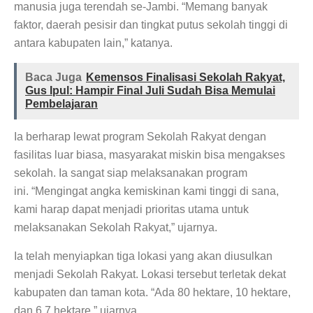
Wali Kota Bekasi, Tri Adhianto Lakukan Kegiatan Tarawih Keliling di Masjid Ar-Rosyadah Kelurahan Jatirasa Kecamatan Jatiasih
manusia juga terendah se-Jambi. “Memang banyak
Produk WBP Rutan Humbahas Hadir di Kantor Pelayanan Imigrasi, Bukti Pembinaan Semakin Berkualitas
faktor, daerah pesisir dan tingkat putus sekolah tinggi di
Jelang Hari Kemerdekaan, Lapas Gunungsitoli Perkuat Deteksi Dini
antara kabupaten lain,” katanya.
Pilkades Bantarjaya Disorot, Ketua Panitia Tegaskan Netralitas dan Siap Coret Anggota yang Berpihak
Fun Asia Expo 2026 Dongkrak Investasi Industri Rekreasi Keluarga, Kemenpar Optimistis Pariwisata Indonesia Makin Mendunia
Sambut HUT RI ke-81, Jajaran Rutan Kelas IIB Sidikalang Gelar Aksi Donor Darah di PMI Dairi
Baca Juga
Kemensos Finalisasi Sekolah Rakyat,
Lapas Teluk Kuantan Gelar Pemeriksaan Kesehatan Gratis Bagi Keluarga Warga Binaan dan Masyarakat Sekitar
Gus Ipul: Hampir Final Juli Sudah Bisa Memulai
Pembelajaran
Dukung Ketahanan Pangan, Lapas Manado Lakukan Penanaman Bibit Ketimun
Kenali Potensi dan Kesiapan Kerja, Bapas Muara Teweh Asesmen Peserta Magang Kemenaker
Lapas Gunungtua Gelar Seleksi Wawancara Bagi Calon Peserta Magang Batch I Tahun 2026
Ia berharap lewat program Sekolah Rakyat dengan
Penyerahan Plakat Tanda Berakhirnya Masa PKL Taruna Poltekimipas di Lapas Gunungtua
fasilitas luar biasa, masyarakat miskin bisa mengakses
sekolah. Ia sangat siap melaksanakan program
ini. “Mengingat angka kemiskinan kami tinggi di sana,
kami harap dapat menjadi prioritas utama untuk
melaksanakan Sekolah Rakyat,” ujarnya.
Ia telah menyiapkan tiga lokasi yang akan diusulkan
menjadi Sekolah Rakyat. Lokasi tersebut terletak dekat
kabupaten dan taman kota. “Ada 80 hektare, 10 hektare,
dan 6,7 hektare,” ujarnya.