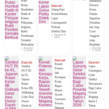
WBP
Bantarjaya
Rutan
Disorot,
Daerah
Humbahas
Jelang Hari
Ketua
Hadir di
Kemerdekaan,
Panitia
Kantor
Lapas
Tegaskan
Pelayanan
Gunungsitoli
Netralitas
Imigrasi,
Perkuat
dan Siap
Bukti
Deteksi Dini
Coret
Agustus 6,
Pembinaan
Anggota
2026
Semakin
yang
Berkualitas
Berpihak
Agustus
Agustus
6, 2026
5, 2026
Daerah
Daerah
Daerah
Kenali
Sambut
Lapas
Potensi
HUT RI
Gunungtua
dan
ke-81,
Gelar
Kesiapan
Jajaran
Seleksi
Kerja,
Rutan
Wawancara
Bapas
Kelas IIB
Bagi Calon
Muara
Sidikalang
Peserta
Teweh
Gelar Aksi
Magang
Asesmen
Donor
Batch I
Peserta
Darah di
Tahun
Magang