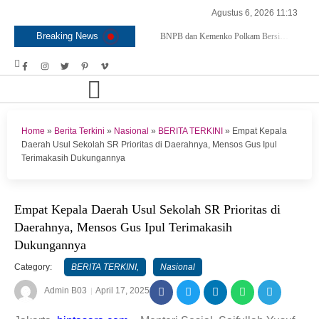
Agustus 6, 2026 11:13
Breaking News
BNPB dan Kemenko Polkam Bersinergi Bahas Penanganan Karhutla
Raker Kemenpora dan Komisi X DPR RI Sepakati Dukungan Anggaran untuk Kegiatan dan Program Prioritas Pemuda dan Olahraga
Menteri Agama Tanda Tangan Regulasi Baru, Tunjangan Guru PAI Non ASN Segera Cair, ini Tahapanya !
Pertama di Asia Enam Atlet Panjat Tebing Indonesia Taklukkan Tebing Tertinggi Dunia, Ini Nama-nya
Kepulangan Dua Kloter Jemaah Asal Surabaya Tertunda, Kemenag Upayakan Cari Solusi
Gagal Salur Terus Berkurang, Gus Ipul: 405 Ribu Lebih Bansos Cair
Tiga Perwira TNI Harumkan Indonesia Di Kancah Internasional
Home
»
Berita Terkini
»
Nasional
»
BERITA TERKINI
»
Empat Kepala
Menko PMK Kagum Terhadap Perempuan Modern yang Mampu Seimbangkan Karier dan Keluarga
Daerah Usul Sekolah SR Prioritas di Daerahnya, Mensos Gus Ipul
Perkuat Diplomasi Militer, Panglima TNI Terima CC Panglima Tentera Malaysia
Terimakasih Dukungannya
Momentum Strategis, BNPB Terima Kunjungan EMERCOM Rusia
Gus Ipul Ajak Gubernur dan Bupati/Wali Kota se-Kalteng Hajar Kemiskinan Ekstrem
Panglima TNI Sambut Kedatangan Presiden RI Usai Lawatan ke Timur Tengah
Empat Kepala Daerah Usul Sekolah SR Prioritas di
Pengurus Pusat Pordasi Pacu Dapat Pesan dari Sri Paduka
Menag RI dan Dua Menteri Yordania Jalin Sinergi Bidang Wakaf dan Pendidikan, termasuk Beasiswa
Daerahnya, Mensos Gus Ipul Terimakasih
Tiba di Tanah Air, Presiden Prabowo Subianto Bawa Komitmen Investasi dan Kerjasama Strategis
Dukungannya
Kemenpora Kucurkan Dana untuk Pelatnas pada 13 Cabor
Lantik 6 Pejabat, Menekraf Tegaskan Komitmen Wujudkan Asta Cita Prabowo di Sektor Ekraf
Category:
BERITA TERKINI
,
Nasional
Tingkatkan Kemampuan K9 TNI, Panglima TNI Tinjau Pelatihan Anjing Pelacak di Bogor
Admin B03
April 17, 2025
Kerja sama Penanggulangan Bencana BNPB – AFAD Turkiye
Puncak Jaya Mengganas, TNI-POLRI Solid Amankan UN SMA/SMK