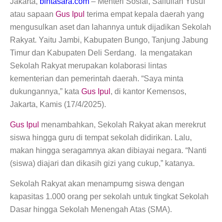
Jakarta,
bintasara.com
– Menteri Sosial, Saifullah Yusuf
Yulia Evina Bhara Jadi Juri Festival Film Cannes 2025, Menekraf Sebut Posisi Indonesia Semakin Kuat
Menkopolkam Ungkap Spirit Persatuan dan Kebersamaan Prabowo-Megawati
atau sapaan
Gus Ipul
terima empat kepala daerah yang
Satpol PP Kota Bekasi Tertibkan PPKS
mengusulkan aset dan lahannya untuk dijadikan Sekolah
Kesbangpol seleksi Capaska 736 Siswa/i se-Kota Bekasi
Rakyat. Yaitu Jambi, Kabupaten Bungo, Tanjung Jabung
Kepala Bakamla RI Gelar Apel Khusus dan Halalbihalal Bersama Ratusan Personil
Panglima TNI Hadiri Acara Panen Raya di 14 Propinsi
Timur dan Kabupaten Deli Serdang. Ia mengatakan
Tri Adhianto : Kota Bekasi Bisa Mempertahankan Keharmonisasian
Sekolah Rakyat merupakan kolaborasi lintas
Satgas Yonif 715/Mtl Berbagi Ta’jil Kepada Masyarakat Puncak Jaya
kementerian dan pemerintah daerah. “Saya minta
Sumpah Perwira Sebagai Janji Suci Pegangan Seumur Hidup
dukungannya,” kata
Gus Ipul
, di kantor Kemensos,
Presiden Prabowo Serahkan Zakat kepada BAZNAS di Istana Negara
Kepala BNPB Himbau Pemda Waspada Potensi Bencana Saat Lebaran
Jakarta, Kamis (17/4/2025).
Amankan Mudik, Panglima TNI Kerahkan 66714 Personel Dan Alutsista
Pratikno : Kondisi Keamanan di Yahukimo Terkendali, Layanan Pendidikan dan Kesehatan di Pulihkan
Gus Ipul
menambahkan, Sekolah Rakyat akan merekrut
Kemenag Lepas Ratusan Peserta Program Mudik Gratis 1446 H/2025M
siswa hingga guru di tempat sekolah didirikan. Lalu,
Kemenag Siapkan 6.180 Posko Masjid Ramah Mudik Lebaran 2025
makan hingga seragamnya akan dibiayai negara. “Nanti
Tri Adhianto : Barang Kadaluarsa Segera di Kembalikan
Walkot Bekasi Periksa Kesesuaian Takaran SPBU Saat Mudik Lebaran 2025
(siswa) diajari dan dikasih gizi yang cukup,” katanya.
Kapuspen TNI : Media dan Pemangku Kepentingan Bersatu Wujudkan Mudik Aman 2025
Kemenekraf Ajak Kabinet Merah Putih Nobar Film Animasi Jumbo
Sekolah Rakyat akan menampumg siswa dengan
Neraca Perdagangan Indonesia Surplus 58 Bulan Berturut-turut
kapasitas 1.000 orang per sekolah untuk tingkat Sekolah
Ditjen Gakkum Gagalkan Penyelundupan 94 Spesimen TSL, Dua Pelaku Dijadikan Tersangka
Dasar hingga Sekolah Menengah Atas (SMA).
Kepala BNPB Dampingi Menko PMK dan Menko Bidang Pangan Tinjau Penanganan Banjir dan Sampah di Bekasi
Kemenekraf Paparkan Grand Design dan 8 Asta Ekraf di Komisi VII DPR