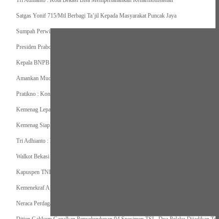
Tri Adhianto : Kota Bekasi Bisa Mempertahankan Keharmonisasian
Satgas Yonif 715/Mtl Berbagi Ta’jil Kepada Masyarakat Puncak Jaya
Sumpah Perwira Sebagai Janji Suci Pegangan Seumur Hidup
Presiden Prabowo Serahkan Zakat kepada BAZNAS di Istana Negara
Kepala BNPB Himbau Pemda Waspada Potensi Bencana Saat Lebaran
Amankan Mudik, Panglima TNI Kerahkan 66714 Personel Dan Alutsista
Pratikno : Kondisi Keamanan di Yahukimo Terkendali, Layanan Pendidikan dan Keseha
Kemenag Lepas Ratusan Peserta Program Mudik Gratis 1446 H/2025M
Kemenag Siapkan 6.180 Posko Masjid Ramah Mudik Lebaran 2025
Tri Adhianto : Barang Kadaluarsa Segera di Kembalikan
Walkot Bekasi Periksa Kesesuaian Takaran SPBU Saat Mudik Lebaran 2025
Kapuspen TNI : Media dan Pemangku Kepentingan Bersatu Wujudkan Mudik Aman 2
Kemenekraf Ajak Kabinet Merah Putih Nobar Film Animasi Jumbo
Neraca Perdagangan Indonesia Surplus 58 Bulan Berturut-turut