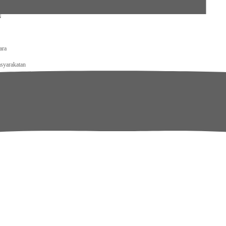
ecamatan Kotanopan
N
ara
syarakatan
tjenpas Kalteng