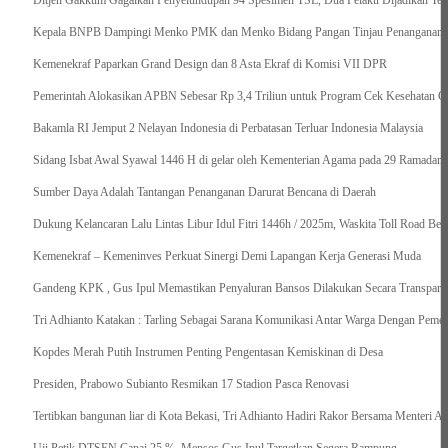
Ditjen Gakkum Gagalkan Penyelundupan 94 Spesimen TSL, Dua Pelaku Dijadikan Ter
Kepala BNPB Dampingi Menko PMK dan Menko Bidang Pangan Tinjau Penanganan Ba
Kemenekraf Paparkan Grand Design dan 8 Asta Ekraf di Komisi VII DPR
Pemerintah Alokasikan APBN Sebesar Rp 3,4 Triliun untuk Program Cek Kesehatan Gr
Bakamla RI Jemput 2 Nelayan Indonesia di Perbatasan Terluar Indonesia Malaysia
Sidang Isbat Awal Syawal 1446 H di gelar oleh Kementerian Agama pada 29 Ramadan
Sumber Daya Adalah Tantangan Penanganan Darurat Bencana di Daerah
Dukung Kelancaran Lalu Lintas Libur Idul Fitri 1446h / 2025m, Waskita Toll Road Be
Kemenekraf – Kemeninves Perkuat Sinergi Demi Lapangan Kerja Generasi Muda
Gandeng KPK , Gus Ipul Memastikan Penyaluran Bansos Dilakukan Secara Transparan
Tri Adhianto Katakan : Tarling Sebagai Sarana Komunikasi Antar Warga Dengan Pemer
Kopdes Merah Putih Instrumen Penting Pengentasan Kemiskinan di Desa
Presiden, Prabowo Subianto Resmikan 17 Stadion Pasca Renovasi
Tertibkan bangunan liar di Kota Bekasi, Tri Adhianto Hadiri Rakor Bersama Menteri