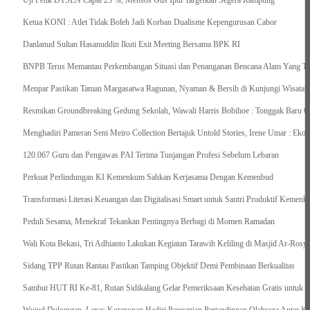
Uji Petik DTSEN Capai 25 %, Mensos Gus Ipul Targetkan Segera Rampung
Ketua KONI : Atlet Tidak Boleh Jadi Korban Dualisme Kepengurusan Cabor
Danlanud Sultan Hasanuddin Ikuti Exit Meeting Bersama BPK RI
BNPB Terus Memantau Perkembangan Situasi dan Penanganan Bencana Alam Yang Terj
Menpar Pastikan Taman Margasatwa Ragunan, Nyaman & Bersih di Kunjungi Wisatawa
Resmikan Groundbreaking Gedung Sekolah, Wawali Harris Bobihoe : Tonggak Baru C
Menghadiri Pameran Seni Meiro Collection Bertajuk Untold Stories, Irene Umar : Ek
120.067 Guru dan Pengawas PAI Terima Tunjangan Profesi Sebelum Lebaran
Perkuat Perlindungan KI Kemenkum Sahkan Kerjasama Dengan Kemenbud
Transformasi Literasi Keuangan dan Digitalisasi Smart untuk Santri Produktif Keme
Peduli Sesama, Menekraf Tekankan Pentingnya Berbagi di Momen Ramadan
Wali Kota Bekasi, Tri Adhianto Lakukan Kegiatan Tarawih Keliling di Masjid Ar-Rosya
Sidang TPP Rutan Rantau Pastikan Tamping Objektif Demi Pembinaan Berkualitas
Sambut HUT RI Ke-81, Rutan Sidikalang Gelar Pemeriksaan Kesehatan Gratis untuk 