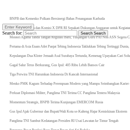
Breaking News
BNPB dan Kemenko Polkam Bersinergi Bahas Penanganan Karhutla
Enter Keyword
Raker Kemenpora dan Komisi X DPR RI Sepakati Dukungan Anggaran untuk Kegiatan 
Search for:
Search
Search
Menteri Agama Tanda Tangan Regulasi Baru, Tunjangan Guru PAI Non ASN Segera Cai
Pertama di Asia Enam Atlet Panjat Tebing Indonesia Taklukkan Tebing Tertinggi Dunia
Kepulangan Dua Kloter Jemaah Asal Surabaya Tertunda, Kemenag Upayakan Cari Solu
Gagal Salur Terus Berkurang, Gus Ipul: 405 Ribu Lebih Bansos Cair
Tiga Perwira TNI Harumkan Indonesia Di Kancah Internasional
Menko PMK Kagum Terhadap Perempuan Modern yang Mampu Seimbangkan Karier d
Perkuat Diplomasi Militer, Panglima TNI Terima CC Panglima Tentera Malaysia
Momentum Strategis, BNPB Terima Kunjungan EMERCOM Rusia
Gus Ipul Ajak Gubernur dan Bupati/Wali Kota se-Kalteng Hajar Kemiskinan Ekstrem
Panglima TNI Sambut Kedatangan Presiden RI Usai Lawatan ke Timur Tengah