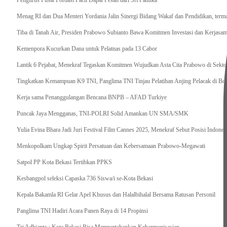
Pengurus Pusat Pordasi Pacu Dapat Pesan dari Sri Paduka
Menag RI dan Dua Menteri Yordania Jalin Sinergi Bidang Wakaf dan Pendidikan, ter
Tiba di Tanah Air, Presiden Prabowo Subianto Bawa Komitmen Investasi dan Kerjasama
Kemenpora Kucurkan Dana untuk Pelatnas pada 13 Cabor
Lantik 6 Pejabat, Menekraf Tegaskan Komitmen Wujudkan Asta Cita Prabowo di Sekto
Tingkatkan Kemampuan K9 TNI, Panglima TNI Tinjau Pelatihan Anjing Pelacak di Bo
Kerja sama Penanggulangan Bencana BNPB – AFAD Turkiye
Puncak Jaya Mengganas, TNI-POLRI Solid Amankan UN SMA/SMK
Yulia Evina Bhara Jadi Juri Festival Film Cannes 2025, Menekraf Sebut Posisi Indone
Menkopolkam Ungkap Spirit Persatuan dan Kebersamaan Prabowo-Megawati
Satpol PP Kota Bekasi Tertibkan PPKS
Kesbangpol seleksi Capaska 736 Siswa/i se-Kota Bekasi
Kepala Bakamla RI Gelar Apel Khusus dan Halalbihalal Bersama Ratusan Personil
Panglima TNI Hadiri Acara Panen Raya di 14 Propinsi