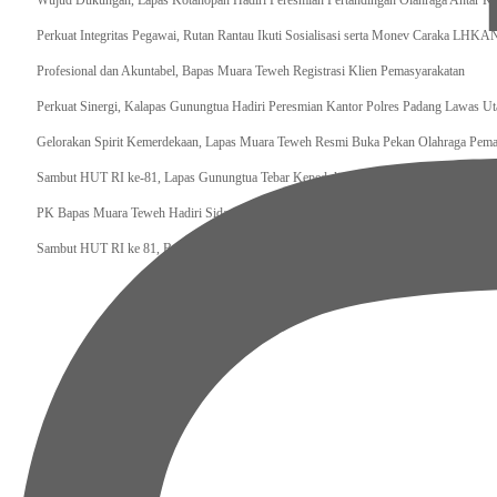
Wujud Dukungan, Lapas Kotanopan Hadiri Peresmian Pertandingan Olahraga Antar K
Perkuat Integritas Pegawai, Rutan Rantau Ikuti Sosialisasi serta Monev Caraka LHKA
‎Profesional dan Akuntabel, Bapas Muara Teweh Registrasi Klien Pemasyarakatan
Perkuat Sinergi, Kalapas Gunungtua Hadiri Peresmian Kantor Polres Padang Lawas Ut
Gelorakan Spirit Kemerdekaan, Lapas Muara Teweh Resmi Buka Pekan Olahraga Pema
Sambut HUT RI ke-81, Lapas Gunungtua Tebar Kepedulian Lewat Bansos
‎PK Bapas Muara Teweh Hadiri Sidang TPP di Lapas Muara Teweh Bersama Kanwil Di
‎Sambut HUT RI ke 81, Bapas Muara Teweh Gelar Bakti Sosial ke Panti Asuhan