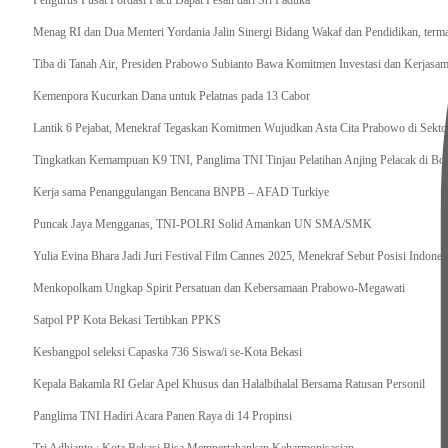
Pengurus Pusat Pordasi Pacu Dapat Pesan dari Sri Paduka
Menag RI dan Dua Menteri Yordania Jalin Sinergi Bidang Wakaf dan Pendidikan, ter
Tiba di Tanah Air, Presiden Prabowo Subianto Bawa Komitmen Investasi dan Kerjasama
Kemenpora Kucurkan Dana untuk Pelatnas pada 13 Cabor
Lantik 6 Pejabat, Menekraf Tegaskan Komitmen Wujudkan Asta Cita Prabowo di Sekto
Tingkatkan Kemampuan K9 TNI, Panglima TNI Tinjau Pelatihan Anjing Pelacak di Bo
Kerja sama Penanggulangan Bencana BNPB – AFAD Turkiye
Puncak Jaya Mengganas, TNI-POLRI Solid Amankan UN SMA/SMK
Yulia Evina Bhara Jadi Juri Festival Film Cannes 2025, Menekraf Sebut Posisi Indone
Menkopolkam Ungkap Spirit Persatuan dan Kebersamaan Prabowo-Megawati
Satpol PP Kota Bekasi Tertibkan PPKS
Kesbangpol seleksi Capaska 736 Siswa/i se-Kota Bekasi
Kepala Bakamla RI Gelar Apel Khusus dan Halalbihalal Bersama Ratusan Personil
Panglima TNI Hadiri Acara Panen Raya di 14 Propinsi