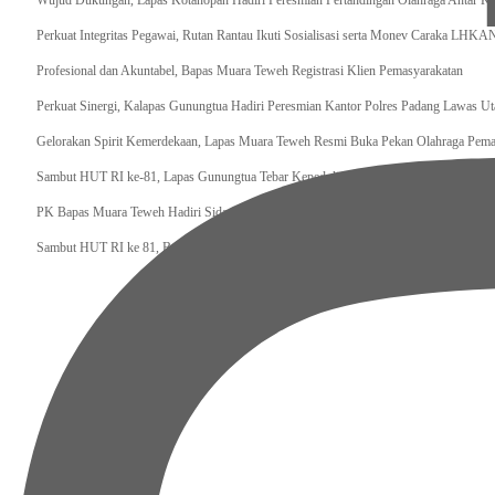
Wujud Dukungan, Lapas Kotanopan Hadiri Peresmian Pertandingan Olahraga Antar K
Perkuat Integritas Pegawai, Rutan Rantau Ikuti Sosialisasi serta Monev Caraka LHKA
‎Profesional dan Akuntabel, Bapas Muara Teweh Registrasi Klien Pemasyarakatan
Perkuat Sinergi, Kalapas Gunungtua Hadiri Peresmian Kantor Polres Padang Lawas Ut
Gelorakan Spirit Kemerdekaan, Lapas Muara Teweh Resmi Buka Pekan Olahraga Pema
Sambut HUT RI ke-81, Lapas Gunungtua Tebar Kepedulian Lewat Bansos
‎PK Bapas Muara Teweh Hadiri Sidang TPP di Lapas Muara Teweh Bersama Kanwil Di
‎Sambut HUT RI ke 81, Bapas Muara Teweh Gelar Bakti Sosial ke Panti Asuhan