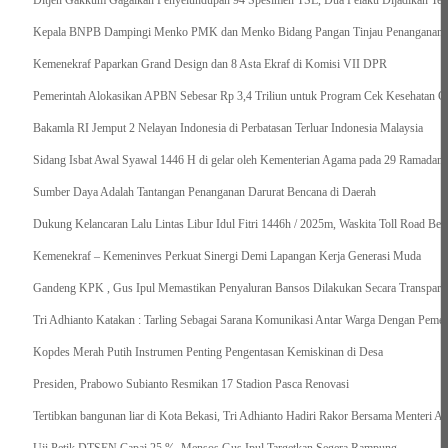
Ditjen Gakkum Gagalkan Penyelundupan 94 Spesimen TSL, Dua Pelaku Dijadikan Ter
Kepala BNPB Dampingi Menko PMK dan Menko Bidang Pangan Tinjau Penanganan Ba
Kemenekraf Paparkan Grand Design dan 8 Asta Ekraf di Komisi VII DPR
Pemerintah Alokasikan APBN Sebesar Rp 3,4 Triliun untuk Program Cek Kesehatan Gr
Bakamla RI Jemput 2 Nelayan Indonesia di Perbatasan Terluar Indonesia Malaysia
Sidang Isbat Awal Syawal 1446 H di gelar oleh Kementerian Agama pada 29 Ramadan
Sumber Daya Adalah Tantangan Penanganan Darurat Bencana di Daerah
Dukung Kelancaran Lalu Lintas Libur Idul Fitri 1446h / 2025m, Waskita Toll Road Be
Kemenekraf – Kemeninves Perkuat Sinergi Demi Lapangan Kerja Generasi Muda
Gandeng KPK , Gus Ipul Memastikan Penyaluran Bansos Dilakukan Secara Transparan
Tri Adhianto Katakan : Tarling Sebagai Sarana Komunikasi Antar Warga Dengan Pemer
Kopdes Merah Putih Instrumen Penting Pengentasan Kemiskinan di Desa
Presiden, Prabowo Subianto Resmikan 17 Stadion Pasca Renovasi
Tertibkan bangunan liar di Kota Bekasi, Tri Adhianto Hadiri Rakor Bersama Menteri