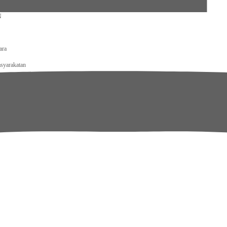
ecamatan Kotanopan
N
ara
syarakatan
tjenpas Kalteng