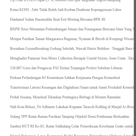
Uji Petik DTSEN Capai 25 %, Mensos Gus Ipul Targetkan Segera Rampung
Ketua KONI : Atlet Tidak Boleh Jadi Korban Dualisme Kepengurusan Cabor
Danlanud Sultan Hasanuddin Ikuti Exit Meeting Bersama BPK RI
BNPB Terus Memantau Perkembangan Situasi dan Penanganan Bencana Alam Yang Terj
Menpar Pastikan Taman Margasatwa Ragunan, Nyaman & Bersih di Kunjungi Wisatawa
Resmikan Groundbreaking Gedung Sekolah, Wawali Harris Bobihoe : Tonggak Baru C
Menghadiri Pameran Seni Meiro Collection Bertajuk Untold Stories, Irene Umar : Ek
120.067 Guru dan Pengawas PAI Terima Tunjangan Profesi Sebelum Lebaran
Perkuat Perlindungan KI Kemenkum Sahkan Kerjasama Dengan Kemenbud
Transformasi Literasi Keuangan dan Digitalisasi Smart untuk Santri Produktif Keme
Peduli Sesama, Menekraf Tekankan Pentingnya Berbagi di Momen Ramadan
Wali Kota Bekasi, Tri Adhianto Lakukan Kegiatan Tarawih Keliling di Masjid Ar-Rosya
Sidang TPP Rutan Rantau Pastikan Tamping Objektif Demi Pembinaan Berkualitas
Sambut HUT RI Ke-81, Rutan Sidikalang Gelar Pemeriksaan Kesehatan Gratis untuk 