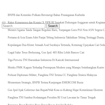
Breaking News
BNPB dan Kemenko Polkam Bersinergi Bahas Penanganan Karhutla
Raker Kemenpora dan Komisi X DPR RI Sepakati Dukungan Anggaran untuk Kegiatan 
Enter
Search
Search
Keyword
for:
Search
Menteri Agama Tanda Tangan Regulasi Baru, Tunjangan Guru PAI Non ASN Segera Cai
Pertama di Asia Enam Atlet Panjat Tebing Indonesia Taklukkan Tebing Tertinggi Dunia
Kepulangan Dua Kloter Jemaah Asal Surabaya Tertunda, Kemenag Upayakan Cari Solu
Gagal Salur Terus Berkurang, Gus Ipul: 405 Ribu Lebih Bansos Cair
Tiga Perwira TNI Harumkan Indonesia Di Kancah Internasional
Menko PMK Kagum Terhadap Perempuan Modern yang Mampu Seimbangkan Karier d
Perkuat Diplomasi Militer, Panglima TNI Terima CC Panglima Tentera Malaysia
Momentum Strategis, BNPB Terima Kunjungan EMERCOM Rusia
Gus Ipul Ajak Gubernur dan Bupati/Wali Kota se-Kalteng Hajar Kemiskinan Ekstrem
Panglima TNI Sambut Kedatangan Presiden RI Usai Lawatan ke Timur Tengah