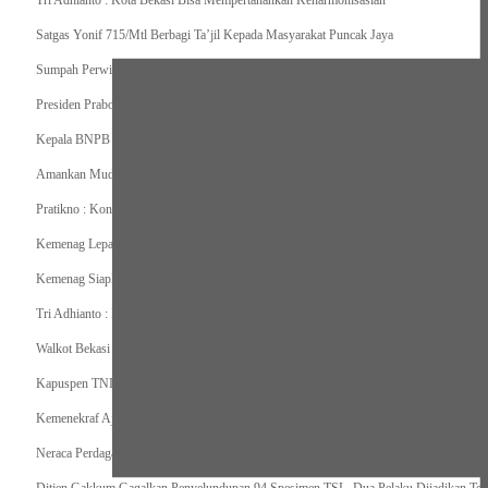
Tri Adhianto : Kota Bekasi Bisa Mempertahankan Keharmonisasian
Satgas Yonif 715/Mtl Berbagi Ta’jil Kepada Masyarakat Puncak Jaya
Sumpah Perwira Sebagai Janji Suci Pegangan Seumur Hidup
Presiden Prabowo Serahkan Zakat kepada BAZNAS di Istana Negara
Kepala BNPB Himbau Pemda Waspada Potensi Bencana Saat Lebaran
Amankan Mudik, Panglima TNI Kerahkan 66714 Personel Dan Alutsista
Pratikno : Kondisi Keamanan di Yahukimo Terkendali, Layanan Pendidikan dan Keseha
Kemenag Lepas Ratusan Peserta Program Mudik Gratis 1446 H/2025M
Kemenag Siapkan 6.180 Posko Masjid Ramah Mudik Lebaran 2025
Tri Adhianto : Barang Kadaluarsa Segera di Kembalikan
Walkot Bekasi Periksa Kesesuaian Takaran SPBU Saat Mudik Lebaran 2025
Kapuspen TNI : Media dan Pemangku Kepentingan Bersatu Wujudkan Mudik Aman 2
Kemenekraf Ajak Kabinet Merah Putih Nobar Film Animasi Jumbo
Neraca Perdagangan Indonesia Surplus 58 Bulan Berturut-turut