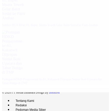
‎Sambut HUT RI ke 81, Bapas Muara Teweh Gelar Bakti Sosial ke Panti Asuhan
Peringati HDKD Pengayoman ke-81, Kakanwil Ditjenpas Sumut Ikuti Upacara dan
Tabur Bunga di TMP
© 2026 PT Media Bintasara Design By
BobRiva
Tentang Kami
Redaksi
Pedoman Media Siber