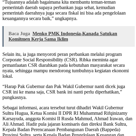
“Tujuannya adalah bagaimana kita membantu teman-teman
pemerintah daerah supaya perbankan juga sehat, kemudian
pemerintah daerahnya juga secara fiskal ini bisa ada pengelolaan
keuangannya secara baik,” ungkapnya.
Baca Juga
Menko PMK Indonesia-Kanada Satukan
Komitmen Kerja Sama Iklim
Selain itu, ia juga menyoroti peran perbankan melalui program
Corporate Social Responsibility (CSR). Ribka meminta agar
pemanfaatan CSR diarahkan pada kebutuhan masyarakat secara
nyata, sehingga mampu mendorong tumbuhnya kegiatan ekonomi
lokal.
“Harap Pak Gubernur dan Pak Wakil Gubernur nanti dicek juga
CSR ini ke mana saja, CSR bank ini nanti perlu diperhatikan,”
pungkasnya.
Sebagai informasi, acara tersebut turut dihadiri Wakil Gubernur
Sultra Hugua, Ketua Komisi II DPR RI Muhammad Rifqinizamy
Karsayuda, anggota Komisi II Rusda Mahmud, Ahmad Irawan, dan
Ali Ahmad. Hadir pula jajaran komisaris dan direksi Bank Sultra,
Kepala Badan Perencanaan Pembangunan Daerah (Bappeda)
Provinsi Sultra, serta Kepala Badan Pengelolaan Keuangan dan