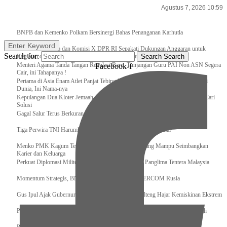
Agustus 7, 2026 10:59
Breaking News
BNPB dan Kemenko Polkam Bersinergi Bahas Penanganan Karhutla
Enter Keyword
Raker Kemenpora dan Komisi X DPR RI Sepakati Dukungan Anggaran untuk
Search for:
Kegiatan dan Program Prioritas Pemuda dan Olahraga
Search
Search
Menteri Agama Tanda Tangan Regulasi Baru, Tunjangan Guru PAI Non ASN Segera
Facebook-f
Cair, ini Tahapanya !
Pertama di Asia Enam Atlet Panjat Tebing Indonesia Taklukkan Tebing Tertinggi
Dunia, Ini Nama-nya
Kepulangan Dua Kloter Jemaah Asal Surabaya Tertunda, Kemenag Upayakan Cari
Solusi
Gagal Salur Terus Berkurang, Gus Ipul: 405 Ribu Lebih Bansos Cair
Tiga Perwira TNI Harumkan Indonesia Di Kancah Internasional
Menko PMK Kagum Terhadap Perempuan Modern yang Mampu Seimbangkan
Karier dan Keluarga
Perkuat Diplomasi Militer, Panglima TNI Terima CC Panglima Tentera Malaysia
Momentum Strategis, BNPB Terima Kunjungan EMERCOM Rusia
Gus Ipul Ajak Gubernur dan Bupati/Wali Kota se-Kalteng Hajar Kemiskinan Ekstrem
Panglima TNI Sambut Kedatangan Presiden RI Usai Lawatan ke Timur Tengah