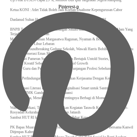
Uji Petik DTSEN Capai 25 %, Mensos Gus Ipul Targetkan Segera Rampung
Pinterest-p
Ketua KONI : Atlet Tidak Boleh Jadi Korban Dualisme Kepengurusan Cabor
Danlanud Sultan Hasanuddin Ikuti Exit Meeting Bersama BPK RI
BNPB Terus Memantau Perkembangan Situasi dan Penanganan Bencana Alam Yang
Terjadi di Beberapa Daerah
Menpar Pastikan Taman Margasatwa Ragunan, Nyaman & Bersih di Kunjungi
Wisatawan Saat Libur Lebaran
Resmikan Groundbreaking Gedung Sekolah, Wawali Harris Bobihoe : Tonggak Baru
Ciptakan Generasi Emas Masa Depan
Menghadiri Pameran Seni Meiro Collection Bertajuk Untold Stories, Irene Umar :
Ekonomi Kreatif Sebagai The New Engine of Growth
120.067 Guru dan Pengawas PAI Terima Tunjangan Profesi Sebelum Lebaran
Perkuat Perlindungan KI Kemenkum Sahkan Kerjasama Dengan Kemenbud
Transformasi Literasi Keuangan dan Digitalisasi Smart untuk Santri Produktif
Kemenko PMK Gandeng Beberapa Intansi
Peduli Sesama, Menekraf Tekankan Pentingnya Berbagi di Momen Ramadan
Wali Kota Bekasi, Tri Adhianto Lakukan Kegiatan Tarawih Keliling di Masjid Ar-
Rosyadah Kelurahan Jatirasa Kecamatan Jatiasih
Sambut HUT RI ke-81, Lapas Gunungtua Tebar Kepedulian Lewat Bansos
‎PK Bapas Muara Teweh Hadiri Sidang TPP di Lapas Muara Teweh Bersama Kanwil
Ditjenpas Kalteng