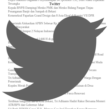
Ditjen Gakkum Gagalkan Penyelundupan 94 Spesimen TSL, Dua Pelaku Dijadikan
Twitter
Tersangka
Kepala BNPB Dampingi Menko PMK dan Menko Bidang Pangan Tinjau
Penanganan Banjir dan Sampah di Bekasi
Kemenekraf Paparkan Grand Design dan 8 Asta Ekraf di Komisi VII DPR
Pemerintah Alokasikan APBN Sebesar Rp 3,4 Triliun untuk Program Cek Kesehatan
Gratis Masyarakat
Bakamla RI Jemput 2 Nelayan Indonesia di Perbatasan Terluar Indonesia Malaysia
Sidang Isbat Awal Syawal 1446 H di gelar oleh Kementerian Agama pada 29
Ramadan
Sumber Daya Adalah Tantangan Penanganan Darurat Bencana di Daerah
Dukung Kelancaran Lalu Lintas Libur Idul Fitri 1446h / 2025m, Waskita Toll Road
Berlakukan Diskon Tarif Sebesar 20%
Kemenekraf – Kemeninves Perkuat Sinergi Demi Lapangan Kerja Generasi Muda
Gandeng KPK , Gus Ipul Memastikan Penyaluran Bansos Dilakukan Secara
Transparan dan Tepat Sasaran
Tri Adhianto Katakan : Tarling Sebagai Sarana Komunikasi Antar Warga Dengan
Pemerintah
Kopdes Merah Putih Instrumen Penting Pengentasan Kemiskinan di Desa
Presiden, Prabowo Subianto Resmikan 17 Stadion Pasca Renovasi
Tertibkan bangunan liar di Kota Bekasi, Tri Adhianto Hadiri Rakor Bersama Menteri
ATR/BPN dan Gubernur Jabar