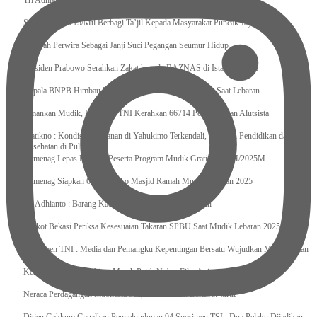
Tri Adhianto : Kota Bekasi Bisa Mempertahankan Keharmonisasian
Satgas Yonif 715/Mtl Berbagi Ta’jil Kepada Masyarakat Puncak Jaya
Sumpah Perwira Sebagai Janji Suci Pegangan Seumur Hidup
Presiden Prabowo Serahkan Zakat kepada BAZNAS di Istana Negara
Kepala BNPB Himbau Pemda Waspada Potensi Bencana Saat Lebaran
Amankan Mudik, Panglima TNI Kerahkan 66714 Personel Dan Alutsista
Pratikno : Kondisi Keamanan di Yahukimo Terkendali, Layanan Pendidikan dan
Kesehatan di Pulihkan
Kemenag Lepas Ratusan Peserta Program Mudik Gratis 1446 H/2025M
Kemenag Siapkan 6.180 Posko Masjid Ramah Mudik Lebaran 2025
Tri Adhianto : Barang Kadaluarsa Segera di Kembalikan
Walkot Bekasi Periksa Kesesuaian Takaran SPBU Saat Mudik Lebaran 2025
Kapuspen TNI : Media dan Pemangku Kepentingan Bersatu Wujudkan Mudik Aman
2025
Kemenekraf Ajak Kabinet Merah Putih Nobar Film Animasi Jumbo
Neraca Perdagangan Indonesia Surplus 58 Bulan Berturut-turut