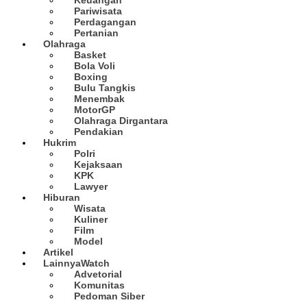
Pariwisata
Perdagangan
Pertanian
Olahraga
Basket
Bola Voli
Boxing
Bulu Tangkis
Menembak
MotorGP
Olahraga Dirgantara
Pendakian
Hukrim
Polri
Kejaksaan
KPK
Lawyer
Hiburan
Wisata
Kuliner
Film
Model
Artikel
Lainnya
Watch
Advetorial
Komunitas
Pedoman Siber