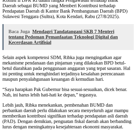
Komisi II DPR RI dalam rangka Pengawasan terhadap Bank
Daerah sebagai BUMD yang Memberi Kontribusi terhadap
Pendapatan Daerah di Kantor Bank Pembangunan Daerah (BPD)
Sulawesi Tenggara (Sultra), Kota Kendari, Rabu (27/8/2025).
Baca Juga
Mendagri Tandatangani SKB 7 Menteri
tentang Pedoman Pemanfaatan Teknologi Digital dan
Kecerdasan Artifisial
Selain aspek kompetensi SDM, Ribka juga mengingatkan agar
mekanisme pendanaan dan pinjaman yang dilakukan BPD betul-
betul diarahkan pada penggunaan anggaran yang tepat sasaran. Hal
ini penting untuk menghindari terjadinya kesalahan perencanaan
maupun penyalahgunaan keuangan di kemudian hari.
“Saya harapkan Pak Gubernur bisa sesuai-sesuaikan, dicek benar.
Nah, ini harus lebih hati-hati ke depan,” tegasnya.
Lebih jauh, Ribka menekankan, pembenahan BUMD dan
perbankan daerah perlu dilakukan secara menyeluruh agar mampu
memberikan kontribusi signifikan terhadap pendapatan asli daerah
(PAD). Dengan demikian, penguatan fiskal daerah akan berbanding
lurus dengan meningkatnya kesejahteraan ekonomi masyarakat.