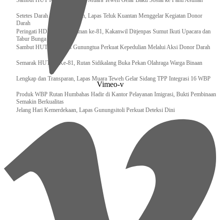
‎Sambut HUT RI ke 81, Bapas Muara Teweh Gelar Bakti Sosial ke Panti Asuhan
Setetes Darah Sejuta Harapan, Lapas Teluk Kuantan Menggelar Kegiatan Donor
Darah
Peringati HDKD Pengayoman ke-81, Kakanwil Ditjenpas Sumut Ikuti Upacara dan
Tabur Bunga di TMP
Sambut HUT RI, Lapas Gunungtua Perkuat Kepedulian Melalui Aksi Donor Darah
Semarak HUT RI Ke-81, Rutan Sidikalang Buka Pekan Olahraga Warga Binaan
Lengkap dan Transparan, Lapas Muara Teweh Gelar Sidang TPP Integrasi 16 WBP
Vimeo-v
Produk WBP Rutan Humbahas Hadir di Kantor Pelayanan Imigrasi, Bukti Pembinaan
Semakin Berkualitas
Jelang Hari Kemerdekaan, Lapas Gunungsitoli Perkuat Deteksi Dini