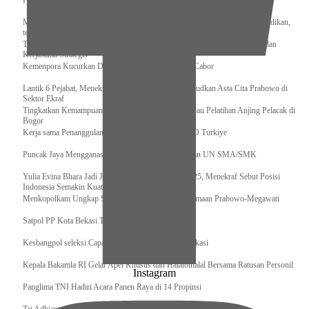
Pengurus Pusat Pordasi Pacu Dapat Pesan dari Sri Paduka
Menag RI dan Dua Menteri Yordania Jalin Sinergi Bidang Wakaf dan Pendidikan,
termasuk Beasiswa
Tiba di Tanah Air, Presiden Prabowo Subianto Bawa Komitmen Investasi dan
Kerjasama Strategis
Kemenpora Kucurkan Dana untuk Pelatnas pada 13 Cabor
Lantik 6 Pejabat, Menekraf Tegaskan Komitmen Wujudkan Asta Cita Prabowo di
Sektor Ekraf
Tingkatkan Kemampuan K9 TNI, Panglima TNI Tinjau Pelatihan Anjing Pelacak di
Bogor
Kerja sama Penanggulangan Bencana BNPB – AFAD Turkiye
Puncak Jaya Mengganas, TNI-POLRI Solid Amankan UN SMA/SMK
Yulia Evina Bhara Jadi Juri Festival Film Cannes 2025, Menekraf Sebut Posisi
Indonesia Semakin Kuat
Menkopolkam Ungkap Spirit Persatuan dan Kebersamaan Prabowo-Megawati
Satpol PP Kota Bekasi Tertibkan PPKS
Kesbangpol seleksi Capaska 736 Siswa/i se-Kota Bekasi
Kepala Bakamla RI Gelar Apel Khusus dan Halalbihalal Bersama Ratusan Personil
Instagram
Panglima TNI Hadiri Acara Panen Raya di 14 Propinsi