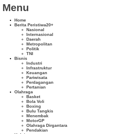
Menu
Home
Berita Peristiwa
20+
Nasional
Internasional
Daerah
Metropolitan
Politik
TNI
Bisnis
Industri
Infrastruktur
Keuangan
Pariwisata
Perdagangan
Pertanian
Olahraga
Basket
Bola Voli
Boxing
Bulu Tangkis
Menembak
MotorGP
Olahraga Dirgantara
Pendakian