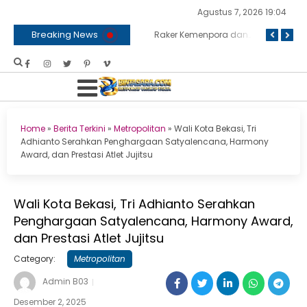
Agustus 7, 2026 19:04
Breaking News
Peringati HDKD Pengayoman ke-81, Kakanwil Ditjenpas Sumut Ikuti Upacara dan Tabur Bunga di TMP
BNPB dan Kemenko Polkam Bersinergi Bahas Penanganan Karhutla
Raker Kemenpora dan Komisi X DPR RI Sepakati Dukungan Anggaran untuk Kegiatan dan Program Prioritas Pemuda dan Olahraga
Home
»
Berita Terkini
»
Metropolitan
»
Wali Kota Bekasi, Tri
Adhianto Serahkan Penghargaan Satyalencana, Harmony
Award, dan Prestasi Atlet Jujitsu
Wali Kota Bekasi, Tri Adhianto Serahkan
Penghargaan Satyalencana, Harmony Award,
dan Prestasi Atlet Jujitsu
Category:
Metropolitan
Admin B03
Desember 2, 2025