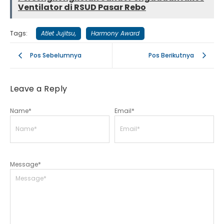
Ventilator di RSUD Pasar Rebo
Tags:
Atlet Jujitsu
,
Harmony Award
Pos Sebelumnya
Pos Berikutnya
Leave a Reply
Name
*
Email
*
Message
*