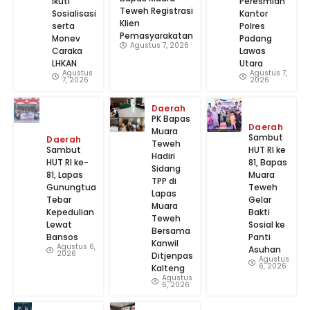
Ikuti
Peresmian
Teweh Registrasi
Sosialisasi
Kantor
Klien
serta
Polres
Pemasyarakatan
Monev
Padang
Agustus 7, 2026
Caraka
Lawas
LHKAN
Utara
Agustus
Agustus 7,
7, 2026
2026
Daerah
‎PK Bapas
Daerah
Muara
‎Sambut
Daerah
Teweh
Sambut
HUT RI ke
Hadiri
HUT RI ke-
81, Bapas
Sidang
81, Lapas
Muara
TPP di
Gunungtua
Teweh
Lapas
Tebar
Gelar
Muara
Kepedulian
Bakti
Teweh
Lewat
Sosial ke
Bersama
Bansos
Panti
Kanwil
Agustus 6,
Asuhan
2026
Ditjenpas
Agustus
6, 2026
Kalteng
Agustus
6, 2026