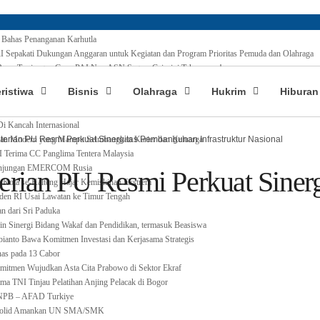
Bahas Penanganan Karhutla
Sepakati Dukungan Anggaran untuk Kegiatan dan Program Prioritas Pemuda dan Olahraga
aru, Tunjangan Guru PAI Non ASN Segera Cair, ini Tahapanya !
g Indonesia Taklukkan Tebing Tertinggi Dunia, Ini Nama-nya
eristiwa
Bisnis
Olahraga
Hukrim
Hiburan
rabaya Tertunda, Kemenag Upayakan Cari Solusi
 405 Ribu Lebih Bansos Cair
i Kancah Internasional
n Modern yang Mampu Seimbangkan Karier dan Keluarga
erian PU Resmi Perkuat Sinergitas Pembangunan Infrastruktur Nasional
I Terima CC Panglima Tentera Malaysia
Kunjungan EMERCOM Rusia
rian PU Resmi Perkuat Siner
i Kota se-Kalteng Hajar Kemiskinan Ekstrem
den RI Usai Lawatan ke Timur Tengah
n dari Sri Paduka
in Sinergi Bidang Wakaf dan Pendidikan, termasuk Beasiswa
bianto Bawa Komitmen Investasi dan Kerjasama Strategis
as pada 13 Cabor
omitmen Wujudkan Asta Cita Prabowo di Sektor Ekraf
a TNI Tinjau Pelatihan Anjing Pelacak di Bogor
BNPB – AFAD Turkiye
 Solid Amankan UN SMA/SMK