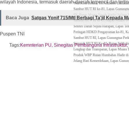
wilayah Indonesia, termasuk daerah-daerah terpencil dan tertin
Wali Kota Bekasi, Tri Adhianto Lakukan
Sambut HUT RI ke-81, Lapas Gunungtu
‎PK Bapas Muara Teweh Hadiri Sidang 
Baca Juga
Satgas Yonif 715/Mtl Berbagi Ta'jil Kepada 
‎Sambut HUT RI ke 81, Bapas Muara Tew
Setetes Darah Sejuta Harapan, Lapas T
Peringati HDKD Pengayoman ke-81, Kak
Puspen TNI
Sambut HUT RI, Lapas Gunungtua Perku
Semarak HUT RI Ke-81, Rutan Sidikala
Tags:
Kemnterian PU
,
Sinegitas Pembanguna Infrastruktur
,
Lengkap dan Transparan, Lapas Muara 
Produk WBP Rutan Humbahas Hadir di K
Jelang Hari Kemerdekaan, Lapas Gunungs