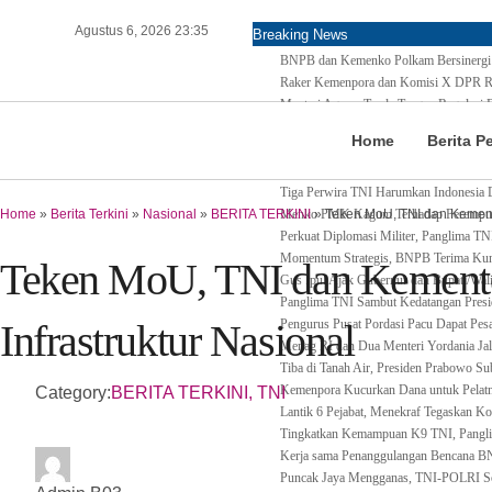
Agustus 6, 2026 23:35
Breaking News
BNPB dan Kemenko Polkam Bersinergi 
Raker Kemenpora dan Komisi X DPR RI 
Menteri Agama Tanda Tangan Regulasi B
Pertama di Asia Enam Atlet Panjat Tebin
Home
Berita P
Kepulangan Dua Kloter Jemaah Asal Su
Gagal Salur Terus Berkurang, Gus Ipul:
Tiga Perwira TNI Harumkan Indonesia D
Home
»
Berita Terkini
»
Nasional
»
BERITA TERKINI
Menko PMK Kagum Terhadap Perempua
»
Teken MoU, TNI dan Kement
Perkuat Diplomasi Militer, Panglima TN
Momentum Strategis, BNPB Terima 
Teken MoU, TNI dan Kemente
Gus Ipul Ajak Gubernur dan Bupati/Wal
Panglima TNI Sambut Kedatangan Presi
Infrastruktur Nasional
Pengurus Pusat Pordasi Pacu Dapat Pesa
Menag RI dan Dua Menteri Yordania Jal
Tiba di Tanah Air, Presiden Prabowo Su
Kemenpora Kucurkan Dana untuk Pelatn
Category:
BERITA TERKINI
,
TNI
Lantik 6 Pejabat, Menekraf Tegaskan K
Tingkatkan Kemampuan K9 TNI, Panglim
Kerja sama Penanggulangan Bencana 
Puncak Jaya Mengganas, TNI-POLRI