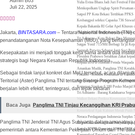
Admin B03
Yulia Evina Bhara Jadi Juri Festival F
Juli 22, 2025
Menkopolkam Ungkap Spirit Persatuan
Satpol PP Kota Bekasi Tertibkan PPKS
Kesbangpol seleksi Capaska 736 Siswa/i
Kepala Bakamla RI Gelar Apel Khusus d
Jakarta,
BINTASARA.com
– Tentara Nasional Indonesia (TNI)
Panglima TNI Hadiri Acara Panen Raya d
Tri Adhianto : Kota Bekasi Bisa Mempe
penandatanganan Nota Kesepahaman (MoU), yang berlangsung d
Satgas Yonif 715/Mtl Berbagi Ta’jil Ke
Sumpah Perwira Sebagai Janji Suci Pe
Kesepakatan ini menjadi tonggak kerja sama antara dua instit
Presiden Prabowo Serahkan Zakat kepa
strategis bagi Negara Kesatuan Republik Indonesia
Kepala BNPB Himbau Pemda Waspada Po
Amankan Mudik, Panglima TNI Kerahkan
Sebagai tindak lanjut konkret dari MoU tersebut, acara dilan
Pratikno : Kondisi Keamanan di Yahukim
Teritorial (Aster) Panglima TNI tentang Sinergi Program Keme
Kemenag Lepas Ratusan Peserta Progr
Kemenag Siapkan 6.180 Posko Masjid 
berjalan lebih efektif, terintegrasi, dan tepat sasaran
Tri Adhianto : Barang Kadaluarsa Seger
Walkot Bekasi Periksa Kesesuaian Tak
Baca Juga
Panglima TNI Tinjau Kecanggihan KRI Prabu S
Kapuspen TNI : Media dan Pemangku K
Kemenekraf Ajak Kabinet Merah Putih 
Neraca Perdagangan Indonesia Surplus 5
Panglima TNI Jenderal TNI Agus Subiyanto dalam amanatnya 
Ditjen Gakkum Gagalkan Penyelundupan
Kepala BNPB Dampingi Menko PMK dan 
pemerintah antara Kementerian Pekerjaan Umum dan TNI dal
Kemenekraf Paparkan Grand Design dan