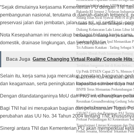
Pemerintah Alokasikan APBN Sebesar Rp
“Sejak dimulainya kerjasama Kementerian PU dengan TNI Tahu
Bakamla RI Jemput 2 Nelayan Indonesia 
pembangunan nasional, terutama di daerah-daerah terpencil, pe
Sidang Isbat Awal Syawal 1446 H di ge
preservasi jalan dan jembatan, jalan ruas tol, uji sertifikasi,
Sumber Daya Adalah Tantangan Penanga
Dukung Kelancaran Lalu Lintas Libur Id
Nota Kesepahaman ini mencakup berbagai bidang kerja sama, a
Kemenekraf – Kemeninves Perkuat Sine
Gandeng KPK , Gus Ipul Memastikan Pe
domestik, drainase lingkungan, dan persampahan.
Tri Adhianto Katakan : Tarling Sebaga
Kopdes Merah Putih Instrumen Penting
Baca Juga
Game Changing Virtual Reality Console Hits 
Presiden, Prabowo Subianto Resmikan 1
Tertibkan bangunan liar di Kota Bekasi
Uji Petik DTSEN Capai 25 %, Mensos G
Selain itu, kerja sama juga mencakup penataan bangunan ged
Ketua KONI : Atlet Tidak Boleh Jadi 
dan keagamaan, serta peningkatan kapasitas sumber daya man
Danlanud Sultan Hasanuddin Ikuti Exi
BNPB Terus Memantau Perkembangan Sit
Dengan ditandatanganinya MoU dan PKS ini, diharapkan pelaksa
Menpar Pastikan Taman Margasatwa Rag
Resmikan Groundbreaking Gedung Sekol
Menghadiri Pameran Seni Meiro Collecti
Bagi TNI hal ini merupakan bagian dari pelaksanaan Tugas P
120.067 Guru dan Pengawas PAI Terima
perubahan atas UU No. 34 Tahun 2004 tentang TNI, khususnya P
Perkuat Perlindungan KI Kemenkum S
Transformasi Literasi Keuangan dan Di
Sinergi antara TNI dan Kementerian PU akan memperkuat ketaha
Peduli Sesama, Menekraf Tekankan Pen