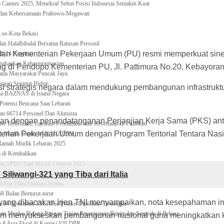
ilm Cannes 2025, Menekraf Sebut Posisi Indonesia Semakin Kuat
 dan Kebersamaan Prabowo-Megawati
 se-Kota Bekasi
an Halalbihalal Bersama Ratusan Personil
 dan Kementerian Pekerjaan Umum (PU) resmi memperkuat siner
i 14 Propinsi
rtahankan Keharmonisasian
i Pendopo Kementerian PU, Jl. Pattimura No.20, Kebayoran Ba
pada Masyarakat Puncak Jaya
gangan Seumur Hidup
usi strategis negara dalam mendukung pembangunan infrastrukt
da BAZNAS di Istana Negara
tensi Bencana Saat Lebaran
 66714 Personel Dan Alutsista
jutkan dengan penandatanganan Perjanjian Kerja Sama (PKS) an
o Terkendali, Layanan Pendidikan dan Kesehatan di Pulihkan
nterian Pekerjaan Umum dengan Program Teritorial Tentara Nas
am Mudik Gratis 1446 H/2025M
Ramah Mudik Lebaran 2025
a di Kembalikan
aran SPBU Saat Mudik Lebaran 2025
iliwangi-321 yang Tiba dari Italia
epentingan Bersatu Wujudkan Mudik Aman 2025
Nobar Film Animasi Jumbo
8 Bulan Berturut-turut
yang dibacakan Irjen TNI menyampaikan, nota kesepahaman in
 94 Spesimen TSL, Dua Pelaku Dijadikan Tersangka
Menko Bidang Pangan Tinjau Penanganan Banjir dan Sampah di Bekasi
am menyukseskan pembangunan nasional guna meningkatkan k
 8 Asta Ekraf di Komisi VII DPR