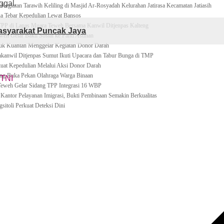
ggal.
 Kegiatan Tarawih Keliling di Masjid Ar-Rosyadah Kelurahan Jatirasa Kecamatan Jatiasih
a Tebar Kepedulian Lewat Bansos
TPP di Lapas Muara Teweh Bersama Kanwil Ditjenpas Kalteng
Masyarakat Puncak Jaya
eh Gelar Bakti Sosial ke Panti Asuhan
eluk Kuantan Menggelar Kegiatan Donor Darah
anwil Ditjenpas Sumut Ikuti Upacara dan Tabur Bunga di TMP
at Kepedulian Melalui Aksi Donor Darah
ng Buka Pekan Olahraga Warga Binaan
TNI
Teweh Gelar Sidang TPP Integrasi 16 WBP
antor Pelayanan Imigrasi, Bukti Pembinaan Semakin Berkualitas
itoli Perkuat Deteksi Dini