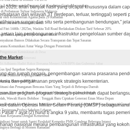
 3,4 Triliun untuk Program Cek Kesehatan Gratis Masyarakat
n 2020, telah banyak hasil yang dicapai khususnya dalam cap
di Perbatasan Terluar Indonesia Malaysia
rbatasan dan wilayah 3T (terdepan, terluar, tertinggal) sepert
lar oleh Kementerian Agama pada 29 Ramadan
 pemeliharaan sungai dan situ serta pembangunan bendungan,” jel
nan Darurat Bencana di Daerah
ul Fitri 1446h / 2025m, Waskita Toll Road Berlakukan Diskon Tarif Sebesar 20%
ntara lain pembangunan infrastruktur pengelolaan sumber daya
rgi Demi Lapangan Kerja Generasi Muda
nyaluran Bansos Dilakukan Secara Transparan dan Tepat Sasaran
i Sarana Komunikasi Antar Warga Dengan Pemerintah
 Pengentasan Kemiskinan di Desa
the Market
7 Stadion Pasca Renovasi
, Tri Adhianto Hadiri Rakor Bersama Menteri ATR/BPN dan Gubernur Jabar
us Ipul Targetkan Segera Rampung
ung dan rumah negara, pengembangan sarana prasarana penduku
Korban Dualisme Kepengurusan Cabor
usia dan pengamanan proyek strategis kementerian.
t Meeting Bersama BPK RI
uasi dan Penanganan Bencana Alam Yang Terjadi di Beberapa Daerah
naan program-program strategis pemerintah dapat berlangsung 
unan, Nyaman & Bersih di Kunjungi Wisatawan Saat Libur Lebaran
ah, Wawali Harris Bobihoe : Tonggak Baru Ciptakan Generasi Emas Masa Depan
on Bertajuk Untold Stories, Irene Umar : Ekonomi Kreatif Sebagai The New Engine of Growt
okok dalam Operasi Militer Selain Perang (OMSP) sebagaiman
 Tunjangan Profesi Sebelum Lebaran
asal 7 ayat (2) huruf b angka 9 yaitu, membantu tugas pemeri
ahkan Kerjasama Dengan Kemenbud
gitalisasi Smart untuk Santri Produktif Kemenko PMK Gandeng Beberapa Intansi
nan nasional melalui pembangunan infrastruktur yang kokoh, b
tingnya Berbagi di Momen Ramadan