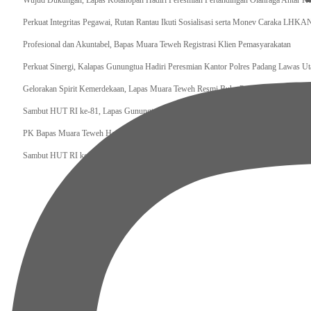
Wujud Dukungan, Lapas Kotanopan Hadiri Peresmian Pertandingan Olahraga Antar K
Perkuat Integritas Pegawai, Rutan Rantau Ikuti Sosialisasi serta Monev Caraka LHKA
‎Profesional dan Akuntabel, Bapas Muara Teweh Registrasi Klien Pemasyarakatan
Perkuat Sinergi, Kalapas Gunungtua Hadiri Peresmian Kantor Polres Padang Lawas Ut
Gelorakan Spirit Kemerdekaan, Lapas Muara Teweh Resmi Buka Pekan Olahraga Pema
Sambut HUT RI ke-81, Lapas Gunungtua Tebar Kepedulian Lewat Bansos
‎PK Bapas Muara Teweh Hadiri Sidang TPP di Lapas Muara Teweh Bersama Kanwil Di
‎Sambut HUT RI ke 81, Bapas Muara Teweh Gelar Bakti Sosial ke Panti Asuhan