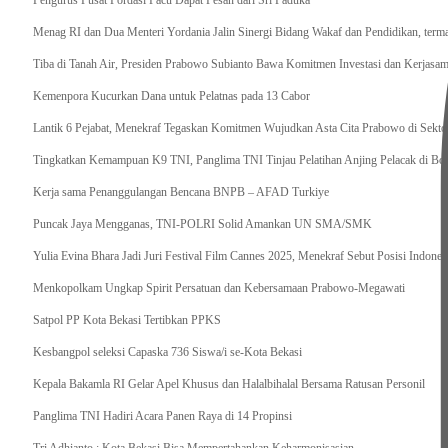
Pengurus Pusat Pordasi Pacu Dapat Pesan dari Sri Paduka
Menag RI dan Dua Menteri Yordania Jalin Sinergi Bidang Wakaf dan Pendidikan, ter
Tiba di Tanah Air, Presiden Prabowo Subianto Bawa Komitmen Investasi dan Kerjasama
Kemenpora Kucurkan Dana untuk Pelatnas pada 13 Cabor
Lantik 6 Pejabat, Menekraf Tegaskan Komitmen Wujudkan Asta Cita Prabowo di Sekto
Tingkatkan Kemampuan K9 TNI, Panglima TNI Tinjau Pelatihan Anjing Pelacak di Bo
Kerja sama Penanggulangan Bencana BNPB – AFAD Turkiye
Puncak Jaya Mengganas, TNI-POLRI Solid Amankan UN SMA/SMK
Yulia Evina Bhara Jadi Juri Festival Film Cannes 2025, Menekraf Sebut Posisi Indone
Menkopolkam Ungkap Spirit Persatuan dan Kebersamaan Prabowo-Megawati
Satpol PP Kota Bekasi Tertibkan PPKS
Kesbangpol seleksi Capaska 736 Siswa/i se-Kota Bekasi
Kepala Bakamla RI Gelar Apel Khusus dan Halalbihalal Bersama Ratusan Personil
Panglima TNI Hadiri Acara Panen Raya di 14 Propinsi