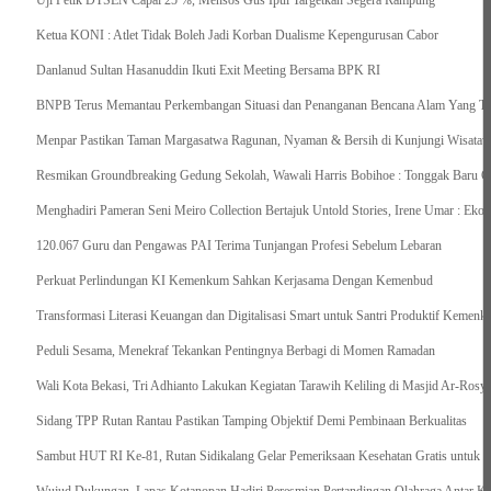
Uji Petik DTSEN Capai 25 %, Mensos Gus Ipul Targetkan Segera Rampung
Ketua KONI : Atlet Tidak Boleh Jadi Korban Dualisme Kepengurusan Cabor
Danlanud Sultan Hasanuddin Ikuti Exit Meeting Bersama BPK RI
BNPB Terus Memantau Perkembangan Situasi dan Penanganan Bencana Alam Yang Terj
Menpar Pastikan Taman Margasatwa Ragunan, Nyaman & Bersih di Kunjungi Wisatawa
Resmikan Groundbreaking Gedung Sekolah, Wawali Harris Bobihoe : Tonggak Baru C
Menghadiri Pameran Seni Meiro Collection Bertajuk Untold Stories, Irene Umar : Ek
120.067 Guru dan Pengawas PAI Terima Tunjangan Profesi Sebelum Lebaran
Perkuat Perlindungan KI Kemenkum Sahkan Kerjasama Dengan Kemenbud
Transformasi Literasi Keuangan dan Digitalisasi Smart untuk Santri Produktif Keme
Peduli Sesama, Menekraf Tekankan Pentingnya Berbagi di Momen Ramadan
Wali Kota Bekasi, Tri Adhianto Lakukan Kegiatan Tarawih Keliling di Masjid Ar-Rosya
Sidang TPP Rutan Rantau Pastikan Tamping Objektif Demi Pembinaan Berkualitas
Sambut HUT RI Ke-81, Rutan Sidikalang Gelar Pemeriksaan Kesehatan Gratis untuk 