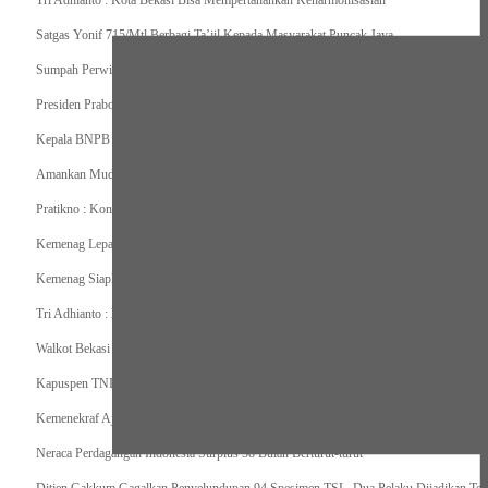
Tri Adhianto : Kota Bekasi Bisa Mempertahankan Keharmonisasian
Satgas Yonif 715/Mtl Berbagi Ta’jil Kepada Masyarakat Puncak Jaya
Sumpah Perwira Sebagai Janji Suci Pegangan Seumur Hidup
Presiden Prabowo Serahkan Zakat kepada BAZNAS di Istana Negara
Kepala BNPB Himbau Pemda Waspada Potensi Bencana Saat Lebaran
Amankan Mudik, Panglima TNI Kerahkan 66714 Personel Dan Alutsista
Pratikno : Kondisi Keamanan di Yahukimo Terkendali, Layanan Pendidikan dan Keseha
Kemenag Lepas Ratusan Peserta Program Mudik Gratis 1446 H/2025M
Kemenag Siapkan 6.180 Posko Masjid Ramah Mudik Lebaran 2025
Tri Adhianto : Barang Kadaluarsa Segera di Kembalikan
Walkot Bekasi Periksa Kesesuaian Takaran SPBU Saat Mudik Lebaran 2025
Kapuspen TNI : Media dan Pemangku Kepentingan Bersatu Wujudkan Mudik Aman 2
Kemenekraf Ajak Kabinet Merah Putih Nobar Film Animasi Jumbo
Neraca Perdagangan Indonesia Surplus 58 Bulan Berturut-turut