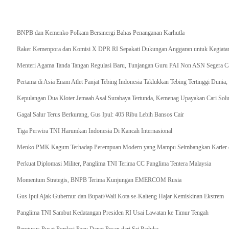
Breaking News
BNPB dan Kemenko Polkam Bersinergi Bahas Penanganan Karhutla
Raker Kemenpora dan Komisi X DPR RI Sepakati Dukungan Anggaran untuk Kegiatan 
Menteri Agama Tanda Tangan Regulasi Baru, Tunjangan Guru PAI Non ASN Segera Cai
Pertama di Asia Enam Atlet Panjat Tebing Indonesia Taklukkan Tebing Tertinggi Dunia
Kepulangan Dua Kloter Jemaah Asal Surabaya Tertunda, Kemenag Upayakan Cari Solu
Gagal Salur Terus Berkurang, Gus Ipul: 405 Ribu Lebih Bansos Cair
Tiga Perwira TNI Harumkan Indonesia Di Kancah Internasional
Menko PMK Kagum Terhadap Perempuan Modern yang Mampu Seimbangkan Karier d
Perkuat Diplomasi Militer, Panglima TNI Terima CC Panglima Tentera Malaysia
Momentum Strategis, BNPB Terima Kunjungan EMERCOM Rusia
Gus Ipul Ajak Gubernur dan Bupati/Wali Kota se-Kalteng Hajar Kemiskinan Ekstrem
Panglima TNI Sambut Kedatangan Presiden RI Usai Lawatan ke Timur Tengah