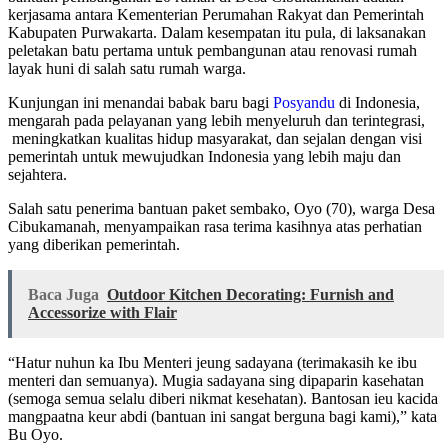
kerjasama antara Kementerian Perumahan Rakyat dan Pemerintah
Kabupaten Purwakarta. Dalam kesempatan itu pula, di laksanakan
peletakan batu pertama untuk pembangunan atau renovasi rumah
layak huni di salah satu rumah warga.
Kunjungan ini menandai babak baru bagi
Posyandu
di Indonesia,
mengarah pada pelayanan yang lebih menyeluruh dan terintegrasi,
meningkatkan kualitas hidup masyarakat, dan sejalan dengan visi
pemerintah untuk mewujudkan Indonesia yang lebih maju dan
sejahtera.
Salah satu penerima bantuan paket sembako, Oyo (70), warga Desa
Cibukamanah, menyampaikan rasa terima kasihnya atas perhatian
yang diberikan pemerintah.
Baca Juga
Outdoor Kitchen Decorating: Furnish and
Accessorize with Flair
“Hatur nuhun ka Ibu Menteri jeung sadayana (terimakasih ke ibu
menteri dan semuanya). Mugia sadayana sing dipaparin kasehatan
(semoga semua selalu diberi nikmat kesehatan). Bantosan ieu kacida
mangpaatna keur abdi (bantuan ini sangat berguna bagi kami),” kata
Bu Oyo.