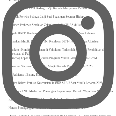
Tri Adhianto : Kota Bekasi Bisa Mempertahankan Keharmonisasian
Satgas Yonif 715/Mtl Berbagi Ta’jil Kepada Masyarakat Puncak Jaya
Sumpah Perwira Sebagai Janji Suci Pegangan Seumur Hidup
Presiden Prabowo Serahkan Zakat kepada BAZNAS di Istana Negara
Kepala BNPB Himbau Pemda Waspada Potensi Bencana Saat Lebaran
Amankan Mudik, Panglima TNI Kerahkan 66714 Personel Dan Alutsista
Pratikno : Kondisi Keamanan di Yahukimo Terkendali, Layanan Pendidikan dan
Kesehatan di Pulihkan
Kemenag Lepas Ratusan Peserta Program Mudik Gratis 1446 H/2025M
Kemenag Siapkan 6.180 Posko Masjid Ramah Mudik Lebaran 2025
Tri Adhianto : Barang Kadaluarsa Segera di Kembalikan
Walkot Bekasi Periksa Kesesuaian Takaran SPBU Saat Mudik Lebaran 2025
Kapuspen TNI : Media dan Pemangku Kepentingan Bersatu Wujudkan Mudik Aman
2025
Kemenekraf Ajak Kabinet Merah Putih Nobar Film Animasi Jumbo
Neraca Perdagangan Indonesia Surplus 58 Bulan Berturut-turut