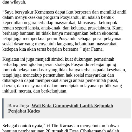
dua wilayah.
“Saya bersyukur Kemensos dapat ikut berperan dan memiliki andil
dalam menyukseskan program Posyiandu, ini adalah bentuk
kepedulian negara terhadap masyarakat, khususnya kelompok
rentan seperti lansia, anak-anak, dan keluarga prasejahtera. Kami
berharap bantuan ini tidak hanya meringankan beban ekonomi,
tetapi juga memperkuat peran Posyandu sebagai pusat pelayanan
sosial dasar yang menyentuh langsung kebutuhan masyarakat,
kedepan kita akan terus berjalan bersama,” ujar Fatma.
Kegiatan ini juga menjadi simbol kuat dukungan pemerintah
terhadap peningkatan peran strategis Posyandu sebagai ujung
tombak pelayanan dasar yang tidak hanya terbatas pada kesehatan,
tetapi juga mencakup pemenuhan hak sosial masyarakat dan
diharapkan dapat memperkuat sinergi antara pemerintah pusat,
daerah, dan masyarakat dalam menciptakan layanan publik yang
inklusif, merata, dan berkelanjutan.
Baca Juga
Wali Kota Gunungsitoli Lantik Sejumlah
Penjabat Kades
Sebagai contoh nyata, Tri Tito Karnavian menyebutkan bahwa
bantuan pembangunan 20 rumah di Desa Cibukamanah adalah