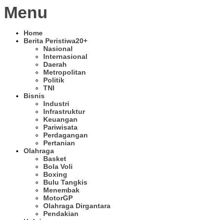
Menu
Home
Berita Peristiwa
20+
Nasional
Internasional
Daerah
Metropolitan
Politik
TNI
Bisnis
Industri
Infrastruktur
Keuangan
Pariwisata
Perdagangan
Pertanian
Olahraga
Basket
Bola Voli
Boxing
Bulu Tangkis
Menembak
MotorGP
Olahraga Dirgantara
Pendakian