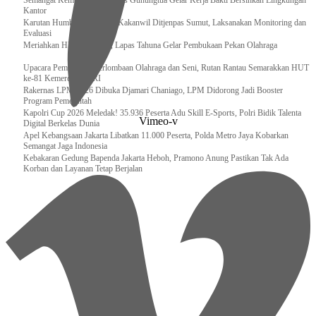
Semangat Kemerdekaan, Lapas Gunungtua Gelar Kerja Bakti Bersihkan Lingkungan
Kantor
Karutan Humbahas Sambut Kakanwil Ditjenpas Sumut, Laksanakan Monitoring dan
Evaluasi
Meriahkan HUT RI ke-81, Lapas Tahuna Gelar Pembukaan Pekan Olahraga
Upacara Pembukaan Perlombaan Olahraga dan Seni, Rutan Rantau Semarakkan HUT
ke-81 Kemerdekaan RI
Rakernas LPM 2026 Dibuka Djamari Chaniago, LPM Didorong Jadi Booster
Program Pemerintah
Kapolri Cup 2026 Meledak! 35.936 Peserta Adu Skill E-Sports, Polri Bidik Talenta
Vimeo-v
Digital Berkelas Dunia
Apel Kebangsaan Jakarta Libatkan 11.000 Peserta, Polda Metro Jaya Kobarkan
Semangat Jaga Indonesia
Kebakaran Gedung Bapenda Jakarta Heboh, Pramono Anung Pastikan Tak Ada
Korban dan Layanan Tetap Berjalan