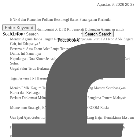
Agustus 9, 2026 20:28
Breaking News
BNPB dan Kemenko Polkam Bersinergi Bahas Penanganan Karhutla
Enter Keyword
Raker Kemenpora dan Komisi X DPR RI Sepakati Dukungan Anggaran untuk
Search for:
Kegiatan dan Program Prioritas Pemuda dan Olahraga
Search
Search
Menteri Agama Tanda Tangan Regulasi Baru, Tunjangan Guru PAI Non ASN Segera
Facebook-f
Cair, ini Tahapanya !
Pertama di Asia Enam Atlet Panjat Tebing Indonesia Taklukkan Tebing Tertinggi
Dunia, Ini Nama-nya
Kepulangan Dua Kloter Jemaah Asal Surabaya Tertunda, Kemenag Upayakan Cari
Solusi
Gagal Salur Terus Berkurang, Gus Ipul: 405 Ribu Lebih Bansos Cair
Tiga Perwira TNI Harumkan Indonesia Di Kancah Internasional
Menko PMK Kagum Terhadap Perempuan Modern yang Mampu Seimbangkan
Karier dan Keluarga
Perkuat Diplomasi Militer, Panglima TNI Terima CC Panglima Tentera Malaysia
Momentum Strategis, BNPB Terima Kunjungan EMERCOM Rusia
Gus Ipul Ajak Gubernur dan Bupati/Wali Kota se-Kalteng Hajar Kemiskinan Ekstrem
Panglima TNI Sambut Kedatangan Presiden RI Usai Lawatan ke Timur Tengah