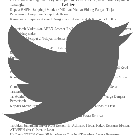
Ditjen Gakkum Gagalkan Penyelundupan 94 Spesimen TSL, Dua Pelaku Dijadikan
Twitter
Tersangka
Kepala BNPB Dampingi Menko PMK dan Menko Bidang Pangan Tinjau
Penanganan Banjir dan Sampah di Bekasi
Kemenekraf Paparkan Grand Design dan 8 Asta Ekraf di Komisi VII DPR
Pemerintah Alokasikan APBN Sebesar Rp 3,4 Triliun untuk Program Cek Kesehatan
Gratis Masyarakat
Bakamla RI Jemput 2 Nelayan Indonesia di Perbatasan Terluar Indonesia Malaysia
Sidang Isbat Awal Syawal 1446 H di gelar oleh Kementerian Agama pada 29
Ramadan
Sumber Daya Adalah Tantangan Penanganan Darurat Bencana di Daerah
Dukung Kelancaran Lalu Lintas Libur Idul Fitri 1446h / 2025m, Waskita Toll Road
Berlakukan Diskon Tarif Sebesar 20%
Kemenekraf – Kemeninves Perkuat Sinergi Demi Lapangan Kerja Generasi Muda
Gandeng KPK , Gus Ipul Memastikan Penyaluran Bansos Dilakukan Secara
Transparan dan Tepat Sasaran
Tri Adhianto Katakan : Tarling Sebagai Sarana Komunikasi Antar Warga Dengan
Pemerintah
Kopdes Merah Putih Instrumen Penting Pengentasan Kemiskinan di Desa
Presiden, Prabowo Subianto Resmikan 17 Stadion Pasca Renovasi
Tertibkan bangunan liar di Kota Bekasi, Tri Adhianto Hadiri Rakor Bersama Menteri
ATR/BPN dan Gubernur Jabar