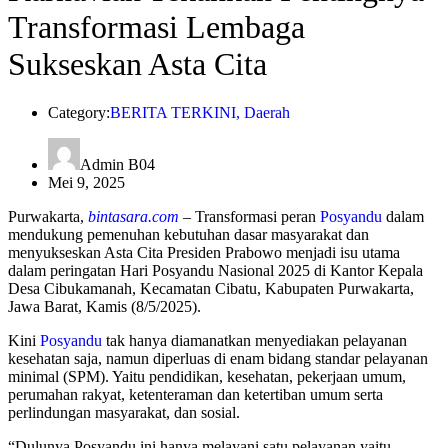
Transformasi Lembaga
Sukseskan Asta Cita
Category:
BERITA TERKINI
,
Daerah
Admin B04
Mei 9, 2025
Purwakarta,
bintasara.com
– Transformasi peran
Posyandu
dalam
mendukung pemenuhan kebutuhan dasar masyarakat dan
menyukseskan Asta Cita Presiden Prabowo menjadi isu utama
dalam peringatan Hari Posyandu Nasional 2025 di Kantor Kepala
Desa Cibukamanah, Kecamatan Cibatu, Kabupaten Purwakarta,
Jawa Barat, Kamis (8/5/2025).
Kini
Posyandu
tak hanya diamanatkan menyediakan pelayanan
kesehatan saja, namun diperluas di enam bidang standar pelayanan
minimal (SPM). Yaitu pendidikan, kesehatan, pekerjaan umum,
perumahan rakyat, ketenteraman dan ketertiban umum serta
perlindungan masyarakat, dan sosial.
“Dulunya Posyandu ini hanya melayani satu pelayanan yaitu