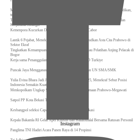
Pengurus Pusat Pordasi Pacu Dapat Pesan dari Sri Paduka
Menag RI dan Dua Menteri Yordania Jalin Sinergi Bidang Wakaf dan Pendidikan,
termasuk Beasiswa
Tiba di Tanah Air, Presiden Prabowo Subianto Bawa Komitmen Investasi dan
Kerjasama Strategis
Kemenpora Kucurkan Dana untuk Pelatnas pada 13 Cabor
Lantik 6 Pejabat, Menekraf Tegaskan Komitmen Wujudkan Asta Cita Prabowo di
Sektor Ekraf
Tingkatkan Kemampuan K9 TNI, Panglima TNI Tinjau Pelatihan Anjing Pelacak di
Bogor
Kerja sama Penanggulangan Bencana BNPB – AFAD Turkiye
Puncak Jaya Mengganas, TNI-POLRI Solid Amankan UN SMA/SMK
Yulia Evina Bhara Jadi Juri Festival Film Cannes 2025, Menekraf Sebut Posisi
Indonesia Semakin Kuat
Menkopolkam Ungkap Spirit Persatuan dan Kebersamaan Prabowo-Megawati
Satpol PP Kota Bekasi Tertibkan PPKS
Kesbangpol seleksi Capaska 736 Siswa/i se-Kota Bekasi
Kepala Bakamla RI Gelar Apel Khusus dan Halalbihalal Bersama Ratusan Personil
Instagram
Panglima TNI Hadiri Acara Panen Raya di 14 Propinsi