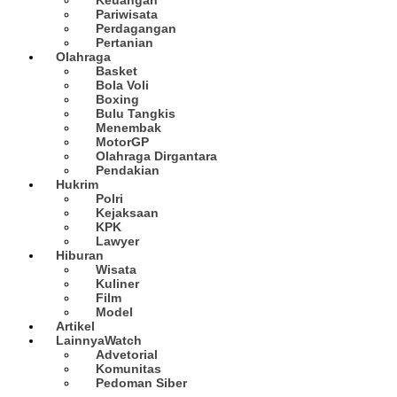
Pariwisata
Perdagangan
Pertanian
Olahraga
Basket
Bola Voli
Boxing
Bulu Tangkis
Menembak
MotorGP
Olahraga Dirgantara
Pendakian
Hukrim
Polri
Kejaksaan
KPK
Lawyer
Hiburan
Wisata
Kuliner
Film
Model
Artikel
Lainnya
Watch
Advetorial
Komunitas
Pedoman Siber