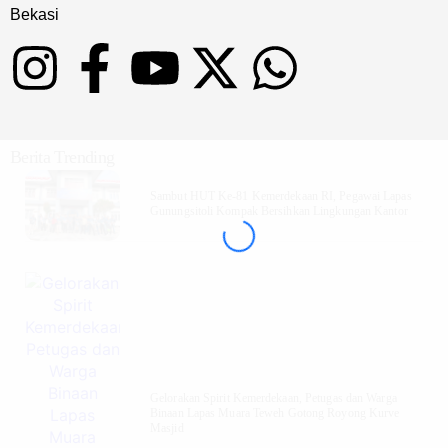
Bekasi
Berita Trending
Sambut HUT Ke-81 Kemerdekaan RI, Pegawai Lapas
Gunungsitoli Kompak Bersihkan Lingkungan Kantor
Gelorakan Spirit Kemerdekaan, Petugas dan Warga
Binaan Lapas Muara Teweh Gotong Royong Kurve
Masjid