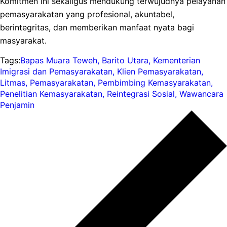
Komitmen ini sekaligus mendukung terwujudnya pelayanan
pemasyarakatan yang profesional, akuntabel,
berintegritas, dan memberikan manfaat nyata bagi
masyarakat.
Tags:
Bapas Muara Teweh
,
Barito Utara
,
Kementerian
Imigrasi dan Pemasyarakatan
,
Klien Pemasyarakatan
,
Litmas
,
Pemasyarakatan
,
Pembimbing Kemasyarakatan
,
Penelitian Kemasyarakatan
,
Reintegrasi Sosial
,
Wawancara
Penjamin