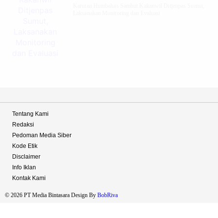
Karutan Humbahas Sambut Kakanwil Ditjenpas Sumut,
Laksanakan Monitoring dan Evaluasi
Tentang Kami
Redaksi
Pedoman Media Siber
Kode Etik
Disclaimer
Info Iklan
Kontak Kami
© 2026 PT Media Bintasara Design By
BobRiva