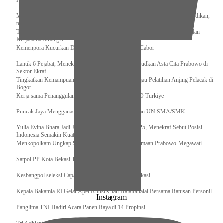
Pengurus Pusat Pordasi Pacu Dapat Pesan dari Sri Paduka
Menag RI dan Dua Menteri Yordania Jalin Sinergi Bidang Wakaf dan Pendidikan,
termasuk Beasiswa
Tiba di Tanah Air, Presiden Prabowo Subianto Bawa Komitmen Investasi dan
Kerjasama Strategis
Kemenpora Kucurkan Dana untuk Pelatnas pada 13 Cabor
Lantik 6 Pejabat, Menekraf Tegaskan Komitmen Wujudkan Asta Cita Prabowo di
Sektor Ekraf
Tingkatkan Kemampuan K9 TNI, Panglima TNI Tinjau Pelatihan Anjing Pelacak di
Bogor
Kerja sama Penanggulangan Bencana BNPB – AFAD Turkiye
Puncak Jaya Mengganas, TNI-POLRI Solid Amankan UN SMA/SMK
Yulia Evina Bhara Jadi Juri Festival Film Cannes 2025, Menekraf Sebut Posisi
Indonesia Semakin Kuat
Menkopolkam Ungkap Spirit Persatuan dan Kebersamaan Prabowo-Megawati
Satpol PP Kota Bekasi Tertibkan PPKS
Kesbangpol seleksi Capaska 736 Siswa/i se-Kota Bekasi
Kepala Bakamla RI Gelar Apel Khusus dan Halalbihalal Bersama Ratusan Personil
Instagram
Panglima TNI Hadiri Acara Panen Raya di 14 Propinsi