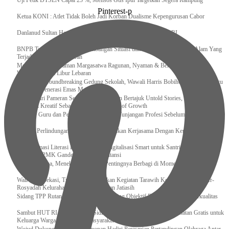
Uji Petik DTSEN Capai 25 %, Mensos Gus Ipul Targetkan Segera Rampung
Pinterest-p
Ketua KONI : Atlet Tidak Boleh Jadi Korban Dualisme Kepengurusan Cabor
Danlanud Sultan Hasanuddin Ikuti Exit Meeting Bersama BPK RI
BNPB Terus Memantau Perkembangan Situasi dan Penanganan Bencana Alam Yang
Terjadi di Beberapa Daerah
Menpar Pastikan Taman Margasatwa Ragunan, Nyaman & Bersih di Kunjungi
Wisatawan Saat Libur Lebaran
Resmikan Groundbreaking Gedung Sekolah, Wawali Harris Bobihoe : Tonggak Baru
Ciptakan Generasi Emas Masa Depan
Menghadiri Pameran Seni Meiro Collection Bertajuk Untold Stories, Irene Umar :
Ekonomi Kreatif Sebagai The New Engine of Growth
120.067 Guru dan Pengawas PAI Terima Tunjangan Profesi Sebelum Lebaran
Perkuat Perlindungan KI Kemenkum Sahkan Kerjasama Dengan Kemenbud
Transformasi Literasi Keuangan dan Digitalisasi Smart untuk Santri Produktif
Kemenko PMK Gandeng Beberapa Intansi
Peduli Sesama, Menekraf Tekankan Pentingnya Berbagi di Momen Ramadan
Wali Kota Bekasi, Tri Adhianto Lakukan Kegiatan Tarawih Keliling di Masjid Ar-
Rosyadah Kelurahan Jatirasa Kecamatan Jatiasih
Sidang TPP Rutan Rantau Pastikan Tamping Objektif Demi Pembinaan Berkualitas
Sambut HUT RI Ke-81, Rutan Sidikalang Gelar Pemeriksaan Kesehatan Gratis untuk
Keluarga Warga Binaan dan Masyarakat