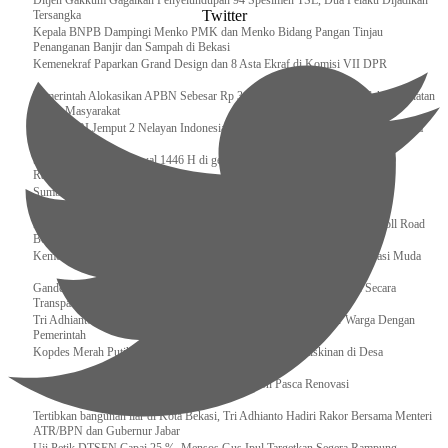
Ditjen Gakkum Gagalkan Penyelundupan 94 Spesimen TSL, Dua Pelaku Dijadikan
Twitter
Tersangka
Kepala BNPB Dampingi Menko PMK dan Menko Bidang Pangan Tinjau
Penanganan Banjir dan Sampah di Bekasi
Kemenekraf Paparkan Grand Design dan 8 Asta Ekraf di Komisi VII DPR
Pemerintah Alokasikan APBN Sebesar Rp 3,4 Triliun untuk Program Cek Kesehatan
Gratis Masyarakat
Bakamla RI Jemput 2 Nelayan Indonesia di Perbatasan Terluar Indonesia Malaysia
Sidang Isbat Awal Syawal 1446 H di gelar oleh Kementerian Agama pada 29
Ramadan
Sumber Daya Adalah Tantangan Penanganan Darurat Bencana di Daerah
Dukung Kelancaran Lalu Lintas Libur Idul Fitri 1446h / 2025m, Waskita Toll Road
Berlakukan Diskon Tarif Sebesar 20%
Kemenekraf – Kemeninves Perkuat Sinergi Demi Lapangan Kerja Generasi Muda
Gandeng KPK , Gus Ipul Memastikan Penyaluran Bansos Dilakukan Secara
Transparan dan Tepat Sasaran
Tri Adhianto Katakan : Tarling Sebagai Sarana Komunikasi Antar Warga Dengan
Pemerintah
Kopdes Merah Putih Instrumen Penting Pengentasan Kemiskinan di Desa
Presiden, Prabowo Subianto Resmikan 17 Stadion Pasca Renovasi
Tertibkan bangunan liar di Kota Bekasi, Tri Adhianto Hadiri Rakor Bersama Menteri
ATR/BPN dan Gubernur Jabar