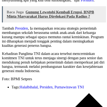
menyumbang apa yang kita bisa sumbangkan,” ujar
Presiden
.
Baca Juga
Gunung Lewotobi Kembali Erupsi, BNPB
Minta Masyarakat Harus Direlokasi Pada Radius ?
Tambah
Presiden
, Ia memaparkan rencana strategis pemerintah
membangun sekolah berasrama untuk anak-anak dari keluarga
kurang mampu sebagai upaya memutus rantai kemiskinan. Program
ini diharapkan menjadi tonggak penting dalam meningkatkan
kualitas generasi penerus bangsa.
Kehadiran Panglima TNI dalam acara tersebut mencerminkan
komitmen TNI untuk terus menjaga sinergi dengan para senior dan
mendukung penuh kebijakan pemerintah dalam memperkuat jati diri
bangsa, termasuk melalui pembangunan karakter dan kesejahteraan
generasi muda Indonesia.
Foto: BPMI Setpres
Tags:
Halalbihalal
,
Presiden
,
Purnawirawan TNI