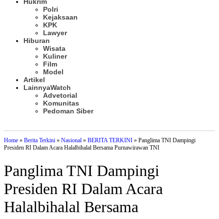
Hukrim
Polri
Kejaksaan
KPK
Lawyer
Hiburan
Wisata
Kuliner
Film
Model
Artikel
Lainnya
Watch
Advetorial
Komunitas
Pedoman Siber
Subscribe
Home
»
Berita Terkini
»
Nasional
»
BERITA TERKINI
»
Panglima TNI Dampingi
Presiden RI Dalam Acara Halalbihalal Bersama Purnawirawan TNI
Panglima TNI Dampingi
Presiden RI Dalam Acara
Halalbihalal Bersama