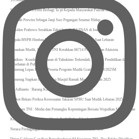
Tri Adhianto : Kota Bekasi Bisa Mempertahankan Keharmonisasian
Satgas Yonif 715/Mtl Berbagi Ta’jil Kepada Masyarakat Puncak Jaya
Sumpah Perwira Sebagai Janji Suci Pegangan Seumur Hidup
Presiden Prabowo Serahkan Zakat kepada BAZNAS di Istana Negara
Kepala BNPB Himbau Pemda Waspada Potensi Bencana Saat Lebaran
Amankan Mudik, Panglima TNI Kerahkan 66714 Personel Dan Alutsista
Pratikno : Kondisi Keamanan di Yahukimo Terkendali, Layanan Pendidikan dan
Kesehatan di Pulihkan
Kemenag Lepas Ratusan Peserta Program Mudik Gratis 1446 H/2025M
Kemenag Siapkan 6.180 Posko Masjid Ramah Mudik Lebaran 2025
Tri Adhianto : Barang Kadaluarsa Segera di Kembalikan
Walkot Bekasi Periksa Kesesuaian Takaran SPBU Saat Mudik Lebaran 2025
Kapuspen TNI : Media dan Pemangku Kepentingan Bersatu Wujudkan Mudik Aman
2025
Kemenekraf Ajak Kabinet Merah Putih Nobar Film Animasi Jumbo
Neraca Perdagangan Indonesia Surplus 58 Bulan Berturut-turut