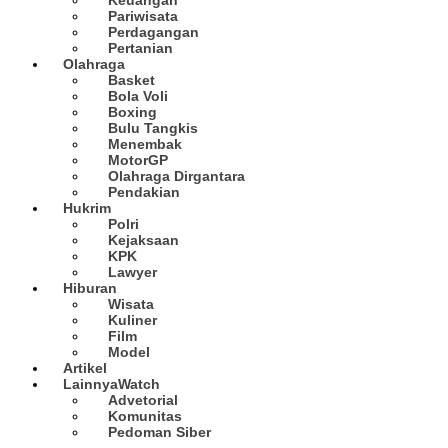
Pariwisata
Perdagangan
Pertanian
Olahraga
Basket
Bola Voli
Boxing
Bulu Tangkis
Menembak
MotorGP
Olahraga Dirgantara
Pendakian
Hukrim
Polri
Kejaksaan
KPK
Lawyer
Hiburan
Wisata
Kuliner
Film
Model
Artikel
Lainnya
Watch
Advetorial
Komunitas
Pedoman Siber