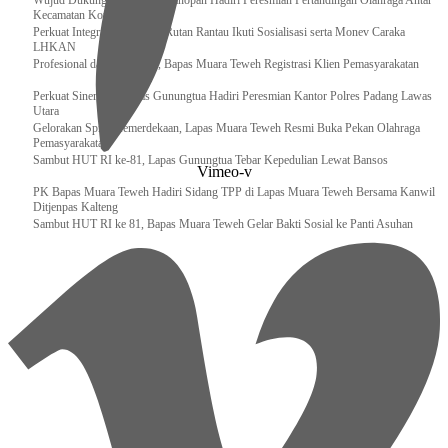
Wujud Dukungan, Lapas Kotanopan Hadiri Peresmian Pertandingan Olahraga Antar
Kecamatan Kotanopan
Perkuat Integritas Pegawai, Rutan Rantau Ikuti Sosialisasi serta Monev Caraka
LHKAN
‎Profesional dan Akuntabel, Bapas Muara Teweh Registrasi Klien Pemasyarakatan
Perkuat Sinergi, Kalapas Gunungtua Hadiri Peresmian Kantor Polres Padang Lawas
Utara
Gelorakan Spirit Kemerdekaan, Lapas Muara Teweh Resmi Buka Pekan Olahraga
Pemasyarakatan
Sambut HUT RI ke-81, Lapas Gunungtua Tebar Kepedulian Lewat Bansos
Vimeo-v
‎PK Bapas Muara Teweh Hadiri Sidang TPP di Lapas Muara Teweh Bersama Kanwil
Ditjenpas Kalteng
‎Sambut HUT RI ke 81, Bapas Muara Teweh Gelar Bakti Sosial ke Panti Asuhan