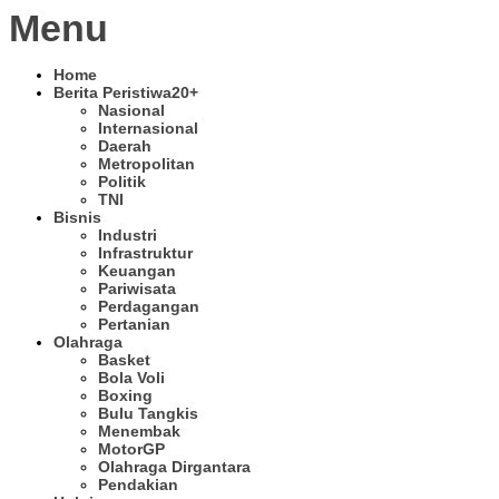
Menu
Home
Berita Peristiwa
20+
Nasional
Internasional
Daerah
Metropolitan
Politik
TNI
Bisnis
Industri
Infrastruktur
Keuangan
Pariwisata
Perdagangan
Pertanian
Olahraga
Basket
Bola Voli
Boxing
Bulu Tangkis
Menembak
MotorGP
Olahraga Dirgantara
Pendakian