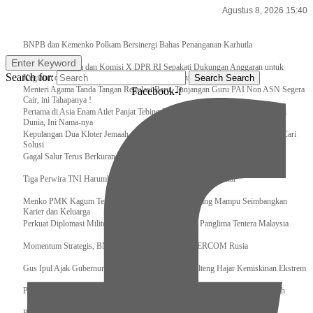
Agustus 8, 2026 15:40
Breaking News
BNPB dan Kemenko Polkam Bersinergi Bahas Penanganan Karhutla
Enter Keyword
Raker Kemenpora dan Komisi X DPR RI Sepakati Dukungan Anggaran untuk
Search for:
Kegiatan dan Program Prioritas Pemuda dan Olahraga
Search
Search
Menteri Agama Tanda Tangan Regulasi Baru, Tunjangan Guru PAI Non ASN Segera
Facebook-f
Cair, ini Tahapanya !
Pertama di Asia Enam Atlet Panjat Tebing Indonesia Taklukkan Tebing Tertinggi
Dunia, Ini Nama-nya
Kepulangan Dua Kloter Jemaah Asal Surabaya Tertunda, Kemenag Upayakan Cari
Solusi
Gagal Salur Terus Berkurang, Gus Ipul: 405 Ribu Lebih Bansos Cair
Tiga Perwira TNI Harumkan Indonesia Di Kancah Internasional
Menko PMK Kagum Terhadap Perempuan Modern yang Mampu Seimbangkan
Karier dan Keluarga
Perkuat Diplomasi Militer, Panglima TNI Terima CC Panglima Tentera Malaysia
Momentum Strategis, BNPB Terima Kunjungan EMERCOM Rusia
Gus Ipul Ajak Gubernur dan Bupati/Wali Kota se-Kalteng Hajar Kemiskinan Ekstrem
Panglima TNI Sambut Kedatangan Presiden RI Usai Lawatan ke Timur Tengah