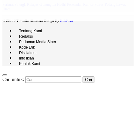
Perkuat Sinergi, Kalapas Gunungtua Hadiri Peresmian Kantor Polres Padang Lawas
Utara
© 2026 PT Media Bintasara Design By
BobRiva
Tentang Kami
Redaksi
Pedoman Media Siber
Kode Etik
Disclaimer
Info Iklan
Kontak Kami
Cari untuk: