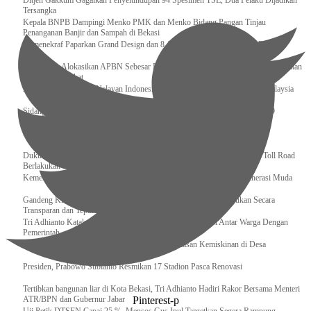
Ditjen Gakkum Gagalkan Penyelundupan 94 Spesimen TSL, Dua Pelaku Dijadikan
Tersangka
Kepala BNPB Dampingi Menko PMK dan Menko Bidang Pangan Tinjau
Penanganan Banjir dan Sampah di Bekasi
Kemenekraf Paparkan Grand Design dan 8 Asta Ekraf di Komisi VII DPR
Pemerintah Alokasikan APBN Sebesar Rp 3,4 Triliun untuk Program Cek Kesehatan
Gratis Masyarakat
Bakamla RI Jemput 2 Nelayan Indonesia di Perbatasan Terluar Indonesia Malaysia
Sidang Isbat Awal Syawal 1446 H di gelar oleh Kementerian Agama pada 29
Ramadan
Sumber Daya Adalah Tantangan Penanganan Darurat Bencana di Daerah
Dukung Kelancaran Lalu Lintas Libur Idul Fitri 1446h / 2025m, Waskita Toll Road
Berlakukan Diskon Tarif Sebesar 20%
Kemenekraf – Kemeninves Perkuat Sinergi Demi Lapangan Kerja Generasi Muda
Gandeng KPK , Gus Ipul Memastikan Penyaluran Bansos Dilakukan Secara
Transparan dan Tepat Sasaran
Tri Adhianto Katakan : Tarling Sebagai Sarana Komunikasi Antar Warga Dengan
Pemerintah
Kopdes Merah Putih Instrumen Penting Pengentasan Kemiskinan di Desa
Presiden, Prabowo Subianto Resmikan 17 Stadion Pasca Renovasi
Tertibkan bangunan liar di Kota Bekasi, Tri Adhianto Hadiri Rakor Bersama Menteri
Pinterest-p
ATR/BPN dan Gubernur Jabar