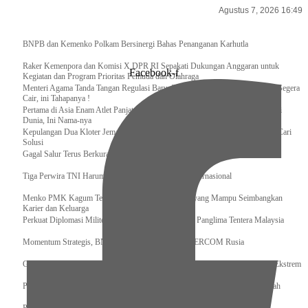
Agustus 7, 2026 16:49
Breaking News
BNPB dan Kemenko Polkam Bersinergi Bahas Penanganan Karhutla
Raker Kemenpora dan Komisi X DPR RI Sepakati Dukungan Anggaran untuk
Facebook-f
Kegiatan dan Program Prioritas Pemuda dan Olahraga
Menteri Agama Tanda Tangan Regulasi Baru, Tunjangan Guru PAI Non ASN Segera
Cair, ini Tahapanya !
Pertama di Asia Enam Atlet Panjat Tebing Indonesia Taklukkan Tebing Tertinggi
Dunia, Ini Nama-nya
Kepulangan Dua Kloter Jemaah Asal Surabaya Tertunda, Kemenag Upayakan Cari
Solusi
Gagal Salur Terus Berkurang, Gus Ipul: 405 Ribu Lebih Bansos Cair
Tiga Perwira TNI Harumkan Indonesia Di Kancah Internasional
Menko PMK Kagum Terhadap Perempuan Modern yang Mampu Seimbangkan
Karier dan Keluarga
Perkuat Diplomasi Militer, Panglima TNI Terima CC Panglima Tentera Malaysia
Momentum Strategis, BNPB Terima Kunjungan EMERCOM Rusia
Gus Ipul Ajak Gubernur dan Bupati/Wali Kota se-Kalteng Hajar Kemiskinan Ekstrem
Panglima TNI Sambut Kedatangan Presiden RI Usai Lawatan ke Timur Tengah