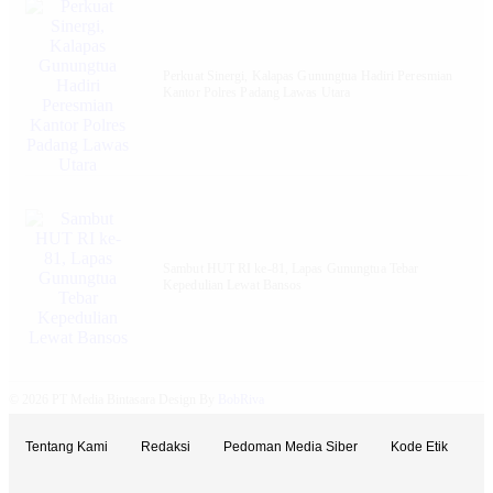
Perkuat Sinergi, Kalapas Gunungtua Hadiri Peresmian
Kantor Polres Padang Lawas Utara
Sambut HUT RI ke-81, Lapas Gunungtua Tebar
Kepedulian Lewat Bansos
© 2026 PT Media Bintasara Design By
BobRiva
Tentang Kami
Redaksi
Pedoman Media Siber
Kode Etik