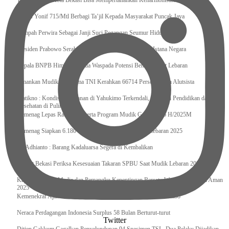
Tri Adhianto : Kota Bekasi Bisa Mempertahankan Keharmonisasian
Satgas Yonif 715/Mtl Berbagi Ta’jil Kepada Masyarakat Puncak Jaya
Sumpah Perwira Sebagai Janji Suci Pegangan Seumur Hidup
Presiden Prabowo Serahkan Zakat kepada BAZNAS di Istana Negara
Kepala BNPB Himbau Pemda Waspada Potensi Bencana Saat Lebaran
Amankan Mudik, Panglima TNI Kerahkan 66714 Personel Dan Alutsista
Pratikno : Kondisi Keamanan di Yahukimo Terkendali, Layanan Pendidikan dan
Kesehatan di Pulihkan
Kemenag Lepas Ratusan Peserta Program Mudik Gratis 1446 H/2025M
Kemenag Siapkan 6.180 Posko Masjid Ramah Mudik Lebaran 2025
Tri Adhianto : Barang Kadaluarsa Segera di Kembalikan
Walkot Bekasi Periksa Kesesuaian Takaran SPBU Saat Mudik Lebaran 2025
Kapuspen TNI : Media dan Pemangku Kepentingan Bersatu Wujudkan Mudik Aman
2025
Kemenekraf Ajak Kabinet Merah Putih Nobar Film Animasi Jumbo
Neraca Perdagangan Indonesia Surplus 58 Bulan Berturut-turut
Twitter