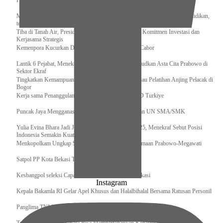
Pengurus Pusat Pordasi Pacu Dapat Pesan dari Sri Paduka
Menag RI dan Dua Menteri Yordania Jalin Sinergi Bidang Wakaf dan Pendidikan,
termasuk Beasiswa
Tiba di Tanah Air, Presiden Prabowo Subianto Bawa Komitmen Investasi dan
Kerjasama Strategis
Kemenpora Kucurkan Dana untuk Pelatnas pada 13 Cabor
Lantik 6 Pejabat, Menekraf Tegaskan Komitmen Wujudkan Asta Cita Prabowo di
Sektor Ekraf
Tingkatkan Kemampuan K9 TNI, Panglima TNI Tinjau Pelatihan Anjing Pelacak di
Bogor
Kerja sama Penanggulangan Bencana BNPB – AFAD Turkiye
Puncak Jaya Mengganas, TNI-POLRI Solid Amankan UN SMA/SMK
Yulia Evina Bhara Jadi Juri Festival Film Cannes 2025, Menekraf Sebut Posisi
Indonesia Semakin Kuat
Menkopolkam Ungkap Spirit Persatuan dan Kebersamaan Prabowo-Megawati
Satpol PP Kota Bekasi Tertibkan PPKS
Kesbangpol seleksi Capaska 736 Siswa/i se-Kota Bekasi
Instagram
Kepala Bakamla RI Gelar Apel Khusus dan Halalbihalal Bersama Ratusan Personil
Panglima TNI Hadiri Acara Panen Raya di 14 Propinsi