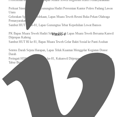
‎Profesional dan Akuntabel, Bapas Muara Teweh Registrasi Klien Pemasyarakatan
Perkuat Sinergi, Kalapas Gunungtua Hadiri Peresmian Kantor Polres Padang Lawas
Utara
Gelorakan Spirit Kemerdekaan, Lapas Muara Teweh Resmi Buka Pekan Olahraga
Pemasyarakatan
Sambut HUT RI ke-81, Lapas Gunungtua Tebar Kepedulian Lewat Bansos
‎PK Bapas Muara Teweh Hadiri Sidang TPP di Lapas Muara Teweh Bersama Kanwil
Vimeo-v
Ditjenpas Kalteng
‎Sambut HUT RI ke 81, Bapas Muara Teweh Gelar Bakti Sosial ke Panti Asuhan
Setetes Darah Sejuta Harapan, Lapas Teluk Kuantan Menggelar Kegiatan Donor
Darah
Peringati HDKD Pengayoman ke-81, Kakanwil Ditjenpas Sumut Ikuti Upacara dan
Tabur Bunga di TMP