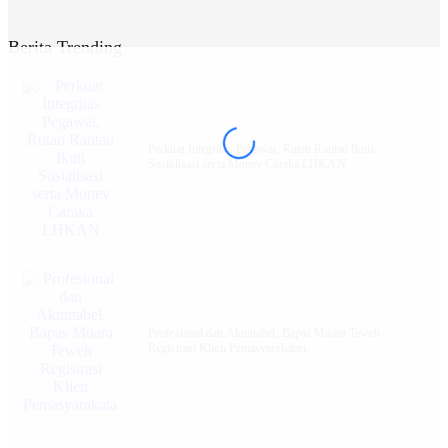
Berita Trending
Perkuat Integritas Pegawai, Rutan Rantau Ikuti
Sosialisasi serta Monev Caraka LHKAN
‎Profesional dan Akuntabel, Bapas Muara Teweh
Registrasi Klien Pemasyarakatan