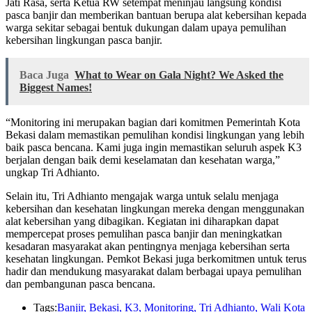
Jati Rasa, serta Ketua RW setempat meninjau langsung kondisi
pasca banjir dan memberikan bantuan berupa alat kebersihan kepada
warga sekitar sebagai bentuk dukungan dalam upaya pemulihan
kebersihan lingkungan pasca banjir.
Baca Juga
What to Wear on Gala Night? We Asked the
Biggest Names!
“Monitoring ini merupakan bagian dari komitmen Pemerintah Kota
Bekasi dalam memastikan pemulihan kondisi lingkungan yang lebih
baik pasca bencana. Kami juga ingin memastikan seluruh aspek K3
berjalan dengan baik demi keselamatan dan kesehatan warga,”
ungkap Tri Adhianto.
Selain itu, Tri Adhianto mengajak warga untuk selalu menjaga
kebersihan dan kesehatan lingkungan mereka dengan menggunakan
alat kebersihan yang dibagikan. Kegiatan ini diharapkan dapat
mempercepat proses pemulihan pasca banjir dan meningkatkan
kesadaran masyarakat akan pentingnya menjaga kebersihan serta
kesehatan lingkungan. Pemkot Bekasi juga berkomitmen untuk terus
hadir dan mendukung masyarakat dalam berbagai upaya pemulihan
dan pembangunan pasca bencana.
Tags:
Banjir
,
Bekasi
,
K3
,
Monitoring
,
Tri Adhianto
,
Wali Kota