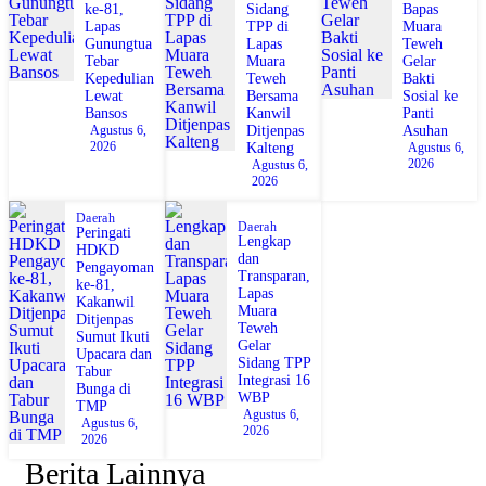
ke-81,
Sidang
Bapas
Lapas
TPP di
Muara
Gunungtua
Lapas
Teweh
Tebar
Muara
Gelar
Kepedulian
Teweh
Bakti
Lewat
Bersama
Sosial ke
Bansos
Kanwil
Panti
Agustus 6,
Ditjenpas
Asuhan
2026
Kalteng
Agustus 6,
2026
Agustus 6,
2026
Daerah
Daerah
Peringati
Lengkap
HDKD
dan
Pengayoman
Transparan,
ke-81,
Lapas
Kakanwil
Muara
Ditjenpas
Teweh
Sumut Ikuti
Gelar
Upacara dan
Sidang TPP
Tabur
Integrasi 16
Bunga di
WBP
TMP
Agustus 6,
Agustus 6,
2026
2026
Berita Lainnya