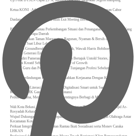
Uji Petik DTSEN Capai 25 %, Mensos Gus Ipul Targetkan Segera Rampung
Ketua KONI : Atlet Tidak Boleh Jadi Korban Dualisme Kepengurusan Cabor
Danlanud Sultan Hasanuddin Ikuti Exit Meeting Bersama BPK RI
BNPB Terus Memantau Perkembangan Situasi dan Penanganan Bencana Alam Yang
Terjadi di Beberapa Daerah
Menpar Pastikan Taman Margasatwa Ragunan, Nyaman & Bersih di Kunjungi
Wisatawan Saat Libur Lebaran
Resmikan Groundbreaking Gedung Sekolah, Wawali Harris Bobihoe : Tonggak Baru
Ciptakan Generasi Emas Masa Depan
Menghadiri Pameran Seni Meiro Collection Bertajuk Untold Stories, Irene Umar :
Ekonomi Kreatif Sebagai The New Engine of Growth
120.067 Guru dan Pengawas PAI Terima Tunjangan Profesi Sebelum Lebaran
Perkuat Perlindungan KI Kemenkum Sahkan Kerjasama Dengan Kemenbud
Transformasi Literasi Keuangan dan Digitalisasi Smart untuk Santri Produktif
Kemenko PMK Gandeng Beberapa Intansi
Peduli Sesama, Menekraf Tekankan Pentingnya Berbagi di Momen Ramadan
Wali Kota Bekasi, Tri Adhianto Lakukan Kegiatan Tarawih Keliling di Masjid Ar-
Rosyadah Kelurahan Jatirasa Kecamatan Jatiasih
Wujud Dukungan, Lapas Kotanopan Hadiri Peresmian Pertandingan Olahraga Antar
Kecamatan Kotanopan
Perkuat Integritas Pegawai, Rutan Rantau Ikuti Sosialisasi serta Monev Caraka
LHKAN