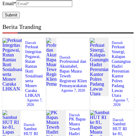
Email
*
Berita Tranding
Daerah
Daerah
Perkuat
Perkuat
Integritas
Sinergi,
Pegawai,
Kalapas
Daerah
‎Profesional dan
Rutan
Gunungtua
Akuntabel,
Rantau
Hadiri
Bapas Muara
Ikuti
Peresmian
Teweh
Sosialisasi
Kantor
Registrasi Klien
serta
Polres
Pemasyarakatan
Monev
Padang
Agustus 7, 2026
Caraka
Lawas
LHKAN
Utara
Agustus 7,
Agustus 7,
2026
2026
Daerah
‎PK Bapas
Daerah
Muara
‎Sambut
Daerah
Sambut
Teweh
HUT RI
HUT RI
Hadiri
ke 81,