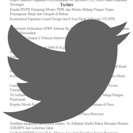
Ditjen Gakkum Gagalkan Penyelundupan 94 Spesimen TSL, Dua Pelaku Dijadikan
Twitter
Tersangka
Kepala BNPB Dampingi Menko PMK dan Menko Bidang Pangan Tinjau
Penanganan Banjir dan Sampah di Bekasi
Kemenekraf Paparkan Grand Design dan 8 Asta Ekraf di Komisi VII DPR
Pemerintah Alokasikan APBN Sebesar Rp 3,4 Triliun untuk Program Cek Kesehatan
Gratis Masyarakat
Bakamla RI Jemput 2 Nelayan Indonesia di Perbatasan Terluar Indonesia Malaysia
Sidang Isbat Awal Syawal 1446 H di gelar oleh Kementerian Agama pada 29
Ramadan
Sumber Daya Adalah Tantangan Penanganan Darurat Bencana di Daerah
Dukung Kelancaran Lalu Lintas Libur Idul Fitri 1446h / 2025m, Waskita Toll Road
Berlakukan Diskon Tarif Sebesar 20%
Kemenekraf – Kemeninves Perkuat Sinergi Demi Lapangan Kerja Generasi Muda
Gandeng KPK , Gus Ipul Memastikan Penyaluran Bansos Dilakukan Secara
Transparan dan Tepat Sasaran
Tri Adhianto Katakan : Tarling Sebagai Sarana Komunikasi Antar Warga Dengan
Pemerintah
Kopdes Merah Putih Instrumen Penting Pengentasan Kemiskinan di Desa
Presiden, Prabowo Subianto Resmikan 17 Stadion Pasca Renovasi
Tertibkan bangunan liar di Kota Bekasi, Tri Adhianto Hadiri Rakor Bersama Menteri
ATR/BPN dan Gubernur Jabar