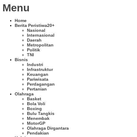
Menu
Home
Berita Peristiwa
20+
Nasional
Internasional
Daerah
Metropolitan
Politik
TNI
Bisnis
Industri
Infrastruktur
Keuangan
Pariwisata
Perdagangan
Pertanian
Olahraga
Basket
Bola Voli
Boxing
Bulu Tangkis
Menembak
MotorGP
Olahraga Dirgantara
Pendakian