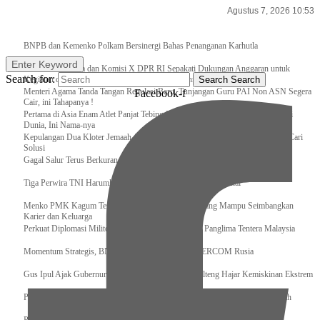
Agustus 7, 2026 10:53
Breaking News
BNPB dan Kemenko Polkam Bersinergi Bahas Penanganan Karhutla
Enter Keyword
Raker Kemenpora dan Komisi X DPR RI Sepakati Dukungan Anggaran untuk
Search for:
Kegiatan dan Program Prioritas Pemuda dan Olahraga
Search
Search
Menteri Agama Tanda Tangan Regulasi Baru, Tunjangan Guru PAI Non ASN Segera
Facebook-f
Cair, ini Tahapanya !
Pertama di Asia Enam Atlet Panjat Tebing Indonesia Taklukkan Tebing Tertinggi
Dunia, Ini Nama-nya
Kepulangan Dua Kloter Jemaah Asal Surabaya Tertunda, Kemenag Upayakan Cari
Solusi
Gagal Salur Terus Berkurang, Gus Ipul: 405 Ribu Lebih Bansos Cair
Tiga Perwira TNI Harumkan Indonesia Di Kancah Internasional
Menko PMK Kagum Terhadap Perempuan Modern yang Mampu Seimbangkan
Karier dan Keluarga
Perkuat Diplomasi Militer, Panglima TNI Terima CC Panglima Tentera Malaysia
Momentum Strategis, BNPB Terima Kunjungan EMERCOM Rusia
Gus Ipul Ajak Gubernur dan Bupati/Wali Kota se-Kalteng Hajar Kemiskinan Ekstrem
Panglima TNI Sambut Kedatangan Presiden RI Usai Lawatan ke Timur Tengah