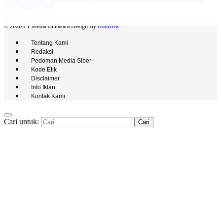
Tabur Bunga di TMP
© 2026 PT Media Bintasara Design By
BobRiva
Tentang Kami
Redaksi
Pedoman Media Siber
Kode Etik
Disclaimer
Info Iklan
Kontak Kami
Cari untuk: