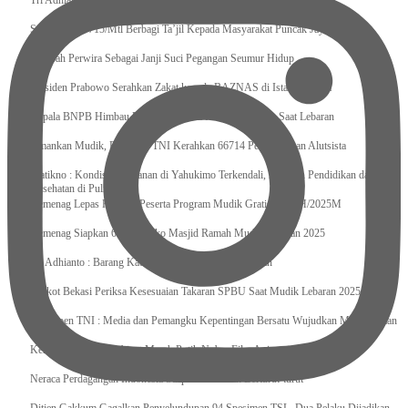
Tri Adhianto : Kota Bekasi Bisa Mempertahankan Keharmonisasian
Satgas Yonif 715/Mtl Berbagi Ta’jil Kepada Masyarakat Puncak Jaya
Sumpah Perwira Sebagai Janji Suci Pegangan Seumur Hidup
Presiden Prabowo Serahkan Zakat kepada BAZNAS di Istana Negara
Kepala BNPB Himbau Pemda Waspada Potensi Bencana Saat Lebaran
Amankan Mudik, Panglima TNI Kerahkan 66714 Personel Dan Alutsista
Pratikno : Kondisi Keamanan di Yahukimo Terkendali, Layanan Pendidikan dan
Kesehatan di Pulihkan
Kemenag Lepas Ratusan Peserta Program Mudik Gratis 1446 H/2025M
Kemenag Siapkan 6.180 Posko Masjid Ramah Mudik Lebaran 2025
Tri Adhianto : Barang Kadaluarsa Segera di Kembalikan
Walkot Bekasi Periksa Kesesuaian Takaran SPBU Saat Mudik Lebaran 2025
Kapuspen TNI : Media dan Pemangku Kepentingan Bersatu Wujudkan Mudik Aman
2025
Kemenekraf Ajak Kabinet Merah Putih Nobar Film Animasi Jumbo
Neraca Perdagangan Indonesia Surplus 58 Bulan Berturut-turut