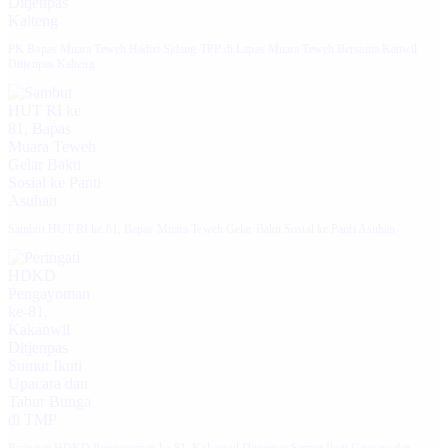
‎PK Bapas Muara Teweh Hadiri Sidang TPP di Lapas Muara Teweh Bersama Kanwil
Ditjenpas Kalteng
‎Sambut HUT RI ke 81, Bapas Muara Teweh Gelar Bakti Sosial ke Panti Asuhan
Peringati HDKD Pengayoman ke-81, Kakanwil Ditjenpas Sumut Ikuti Upacara dan