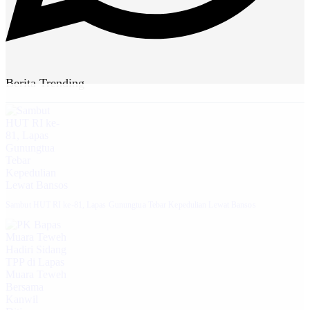
Berita Trending
Sambut HUT RI ke-81, Lapas Gunungtua Tebar Kepedulian Lewat Bansos