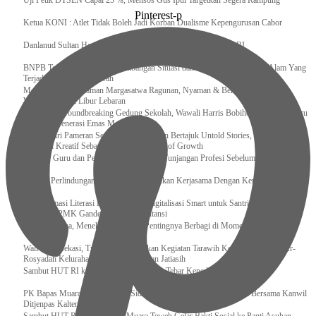
Uji Petik DTSEN Capai 25 %, Mensos Gus Ipul Targetkan Segera Rampung
Pinterest-p
Ketua KONI : Atlet Tidak Boleh Jadi Korban Dualisme Kepengurusan Cabor
Danlanud Sultan Hasanuddin Ikuti Exit Meeting Bersama BPK RI
BNPB Terus Memantau Perkembangan Situasi dan Penanganan Bencana Alam Yang
Terjadi di Beberapa Daerah
Menpar Pastikan Taman Margasatwa Ragunan, Nyaman & Bersih di Kunjungi
Wisatawan Saat Libur Lebaran
Resmikan Groundbreaking Gedung Sekolah, Wawali Harris Bobihoe : Tonggak Baru
Ciptakan Generasi Emas Masa Depan
Menghadiri Pameran Seni Meiro Collection Bertajuk Untold Stories, Irene Umar :
Ekonomi Kreatif Sebagai The New Engine of Growth
120.067 Guru dan Pengawas PAI Terima Tunjangan Profesi Sebelum Lebaran
Perkuat Perlindungan KI Kemenkum Sahkan Kerjasama Dengan Kemenbud
Transformasi Literasi Keuangan dan Digitalisasi Smart untuk Santri Produktif
Kemenko PMK Gandeng Beberapa Intansi
Peduli Sesama, Menekraf Tekankan Pentingnya Berbagi di Momen Ramadan
Wali Kota Bekasi, Tri Adhianto Lakukan Kegiatan Tarawih Keliling di Masjid Ar-
Rosyadah Kelurahan Jatirasa Kecamatan Jatiasih
Sambut HUT RI ke-81, Lapas Gunungtua Tebar Kepedulian Lewat Bansos
‎PK Bapas Muara Teweh Hadiri Sidang TPP di Lapas Muara Teweh Bersama Kanwil
Ditjenpas Kalteng