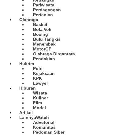
Pariwisata
Perdagangan
Pertanian
Olahraga
Basket
Bola Voli
Boxing
Bulu Tangkis
Menembak
MotorGP
Olahraga Dirgantara
Pendakian
Hukrim
Polri
Kejaksaan
KPK
Lawyer
Hiburan
Wisata
Kuliner
Film
Model
Artikel
Lainnya
Watch
Advetorial
Komunitas
Pedoman Siber