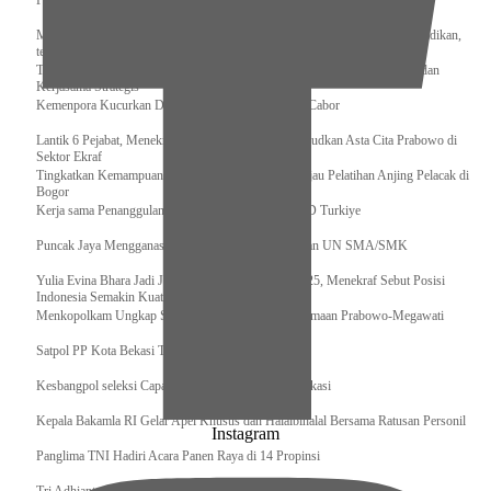
Pengurus Pusat Pordasi Pacu Dapat Pesan dari Sri Paduka
Menag RI dan Dua Menteri Yordania Jalin Sinergi Bidang Wakaf dan Pendidikan,
termasuk Beasiswa
Tiba di Tanah Air, Presiden Prabowo Subianto Bawa Komitmen Investasi dan
Kerjasama Strategis
Kemenpora Kucurkan Dana untuk Pelatnas pada 13 Cabor
Lantik 6 Pejabat, Menekraf Tegaskan Komitmen Wujudkan Asta Cita Prabowo di
Sektor Ekraf
Tingkatkan Kemampuan K9 TNI, Panglima TNI Tinjau Pelatihan Anjing Pelacak di
Bogor
Kerja sama Penanggulangan Bencana BNPB – AFAD Turkiye
Puncak Jaya Mengganas, TNI-POLRI Solid Amankan UN SMA/SMK
Yulia Evina Bhara Jadi Juri Festival Film Cannes 2025, Menekraf Sebut Posisi
Indonesia Semakin Kuat
Menkopolkam Ungkap Spirit Persatuan dan Kebersamaan Prabowo-Megawati
Satpol PP Kota Bekasi Tertibkan PPKS
Kesbangpol seleksi Capaska 736 Siswa/i se-Kota Bekasi
Kepala Bakamla RI Gelar Apel Khusus dan Halalbihalal Bersama Ratusan Personil
Instagram
Panglima TNI Hadiri Acara Panen Raya di 14 Propinsi