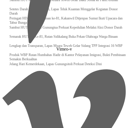
‎Sambut HUT RI ke 81, Bapas Muara Teweh Gelar Bakti Sosial ke Panti Asuhan
Setetes Darah Sejuta Harapan, Lapas Teluk Kuantan Menggelar Kegiatan Donor
Darah
Peringati HDKD Pengayoman ke-81, Kakanwil Ditjenpas Sumut Ikuti Upacara dan
Tabur Bunga di TMP
Sambut HUT RI, Lapas Gunungtua Perkuat Kepedulian Melalui Aksi Donor Darah
Semarak HUT RI Ke-81, Rutan Sidikalang Buka Pekan Olahraga Warga Binaan
Lengkap dan Transparan, Lapas Muara Teweh Gelar Sidang TPP Integrasi 16 WBP
Vimeo-v
Produk WBP Rutan Humbahas Hadir di Kantor Pelayanan Imigrasi, Bukti Pembinaan
Semakin Berkualitas
Jelang Hari Kemerdekaan, Lapas Gunungsitoli Perkuat Deteksi Dini