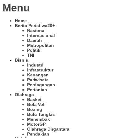
Menu
Home
Berita Peristiwa
20+
Nasional
Internasional
Daerah
Metropolitan
Politik
TNI
Bisnis
Industri
Infrastruktur
Keuangan
Pariwisata
Perdagangan
Pertanian
Olahraga
Basket
Bola Voli
Boxing
Bulu Tangkis
Menembak
MotorGP
Olahraga Dirgantara
Pendakian