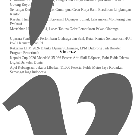
Gelorakan Spirit Kemerdekaan, Petugas dan Warga Binaan Lapas Muara Teweh
Gotong Royong Kurve Masjid
Semangat Kemerdekaan, Lapas Gunungtua Gelar Kerja Bakti Bersihkan Lingkungan
Kantor
Karutan Humbahas Sambut Kakanwil Ditjenpas Sumut, Laksanakan Monitoring dan
Evaluasi
Meriahkan HUT RI ke-81, Lapas Tahuna Gelar Pembukaan Pekan Olahraga
Upacara Pembukaan Perlombaan Olahraga dan Seni, Rutan Rantau Semarakkan HUT
ke-81 Kemerdekaan RI
Rakernas LPM 2026 Dibuka Djamari Chaniago, LPM Didorong Jadi Booster
Vimeo-v
Program Pemerintah
Kapolri Cup 2026 Meledak! 35.936 Peserta Adu Skill E-Sports, Polri Bidik Talenta
Digital Berkelas Dunia
Apel Kebangsaan Jakarta Libatkan 11.000 Peserta, Polda Metro Jaya Kobarkan
Semangat Jaga Indonesia