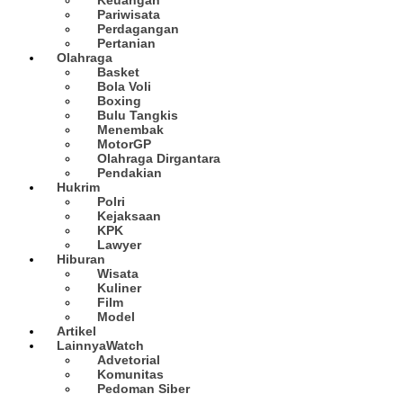
Pariwisata
Perdagangan
Pertanian
Olahraga
Basket
Bola Voli
Boxing
Bulu Tangkis
Menembak
MotorGP
Olahraga Dirgantara
Pendakian
Hukrim
Polri
Kejaksaan
KPK
Lawyer
Hiburan
Wisata
Kuliner
Film
Model
Artikel
Lainnya
Watch
Advetorial
Komunitas
Pedoman Siber