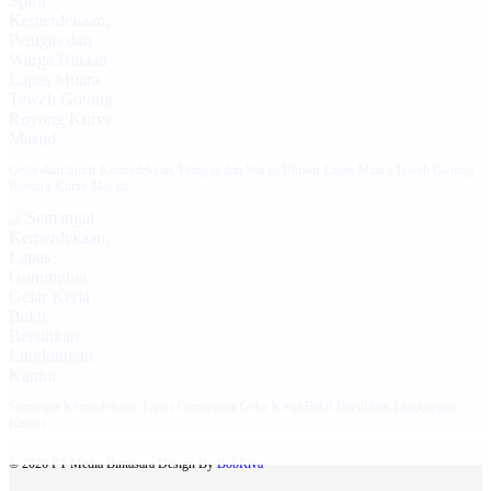
Gelorakan Spirit Kemerdekaan, Petugas dan Warga Binaan Lapas Muara Teweh Gotong
Royong Kurve Masjid
Semangat Kemerdekaan, Lapas Gunungtua Gelar Kerja Bakti Bersihkan Lingkungan
Kantor
© 2026 PT Media Bintasara Design By
BobRiva