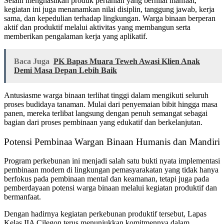
Selain menghasilkan produk pertanian yang bernilai manfaat,
kegiatan ini juga menanamkan nilai disiplin, tanggung jawab, kerja
sama, dan kepedulian terhadap lingkungan. Warga binaan berperan
aktif dan produktif melalui aktivitas yang membangun serta
memberikan pengalaman kerja yang aplikatif.
Baca Juga
PK Bapas Muara Teweh Awasi Klien Anak
Demi Masa Depan Lebih Baik
Antusiasme warga binaan terlihat tinggi dalam mengikuti seluruh
proses budidaya tanaman. Mulai dari penyemaian bibit hingga masa
panen, mereka terlibat langsung dengan penuh semangat sebagai
bagian dari proses pembinaan yang edukatif dan berkelanjutan.
Potensi Pembinaa Wargan Binaan Humanis dan Mandiri
Program perkebunan ini menjadi salah satu bukti nyata implementasi
pembinaan modern di lingkungan pemasyarakatan yang tidak hanya
berfokus pada pembinaan mental dan keamanan, tetapi juga pada
pemberdayaan potensi warga binaan melalui kegiatan produktif dan
bermanfaat.
Dengan hadirnya kegiatan perkebunan produktif tersebut, Lapas
Kelas IIA Cilegon terus menunjukkan komitmennya dalam