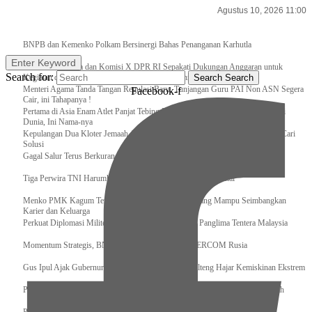
Agustus 10, 2026 11:00
Breaking News
BNPB dan Kemenko Polkam Bersinergi Bahas Penanganan Karhutla
Enter Keyword
Raker Kemenpora dan Komisi X DPR RI Sepakati Dukungan Anggaran untuk
Search for:
Kegiatan dan Program Prioritas Pemuda dan Olahraga
Search
Search
Menteri Agama Tanda Tangan Regulasi Baru, Tunjangan Guru PAI Non ASN Segera
Facebook-f
Cair, ini Tahapanya !
Pertama di Asia Enam Atlet Panjat Tebing Indonesia Taklukkan Tebing Tertinggi
Dunia, Ini Nama-nya
Kepulangan Dua Kloter Jemaah Asal Surabaya Tertunda, Kemenag Upayakan Cari
Solusi
Gagal Salur Terus Berkurang, Gus Ipul: 405 Ribu Lebih Bansos Cair
Tiga Perwira TNI Harumkan Indonesia Di Kancah Internasional
Menko PMK Kagum Terhadap Perempuan Modern yang Mampu Seimbangkan
Karier dan Keluarga
Perkuat Diplomasi Militer, Panglima TNI Terima CC Panglima Tentera Malaysia
Momentum Strategis, BNPB Terima Kunjungan EMERCOM Rusia
Gus Ipul Ajak Gubernur dan Bupati/Wali Kota se-Kalteng Hajar Kemiskinan Ekstrem
Panglima TNI Sambut Kedatangan Presiden RI Usai Lawatan ke Timur Tengah