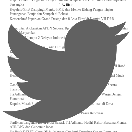
Ditjen Gakkum Gagalkan Penyelundupan 94 Spesimen TSL, Dua Pelaku Dijadikan
Twitter
Tersangka
Kepala BNPB Dampingi Menko PMK dan Menko Bidang Pangan Tinjau
Penanganan Banjir dan Sampah di Bekasi
Kemenekraf Paparkan Grand Design dan 8 Asta Ekraf di Komisi VII DPR
Pemerintah Alokasikan APBN Sebesar Rp 3,4 Triliun untuk Program Cek Kesehatan
Gratis Masyarakat
Bakamla RI Jemput 2 Nelayan Indonesia di Perbatasan Terluar Indonesia Malaysia
Sidang Isbat Awal Syawal 1446 H di gelar oleh Kementerian Agama pada 29
Ramadan
Sumber Daya Adalah Tantangan Penanganan Darurat Bencana di Daerah
Dukung Kelancaran Lalu Lintas Libur Idul Fitri 1446h / 2025m, Waskita Toll Road
Berlakukan Diskon Tarif Sebesar 20%
Kemenekraf – Kemeninves Perkuat Sinergi Demi Lapangan Kerja Generasi Muda
Gandeng KPK , Gus Ipul Memastikan Penyaluran Bansos Dilakukan Secara
Transparan dan Tepat Sasaran
Tri Adhianto Katakan : Tarling Sebagai Sarana Komunikasi Antar Warga Dengan
Pemerintah
Kopdes Merah Putih Instrumen Penting Pengentasan Kemiskinan di Desa
Presiden, Prabowo Subianto Resmikan 17 Stadion Pasca Renovasi
Tertibkan bangunan liar di Kota Bekasi, Tri Adhianto Hadiri Rakor Bersama Menteri
ATR/BPN dan Gubernur Jabar