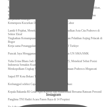
Pengurus Pusat Pordasi Pacu Dapat Pesan dari Sri Paduka
Menag RI dan Dua Menteri Yordania Jalin Sinergi Bidang Wakaf dan Pendidikan,
termasuk Beasiswa
Tiba di Tanah Air, Presiden Prabowo Subianto Bawa Komitmen Investasi dan
Kerjasama Strategis
Kemenpora Kucurkan Dana untuk Pelatnas pada 13 Cabor
Lantik 6 Pejabat, Menekraf Tegaskan Komitmen Wujudkan Asta Cita Prabowo di
Sektor Ekraf
Tingkatkan Kemampuan K9 TNI, Panglima TNI Tinjau Pelatihan Anjing Pelacak di
Bogor
Kerja sama Penanggulangan Bencana BNPB – AFAD Turkiye
Puncak Jaya Mengganas, TNI-POLRI Solid Amankan UN SMA/SMK
Yulia Evina Bhara Jadi Juri Festival Film Cannes 2025, Menekraf Sebut Posisi
Indonesia Semakin Kuat
Menkopolkam Ungkap Spirit Persatuan dan Kebersamaan Prabowo-Megawati
Satpol PP Kota Bekasi Tertibkan PPKS
Kesbangpol seleksi Capaska 736 Siswa/i se-Kota Bekasi
Kepala Bakamla RI Gelar Apel Khusus dan Halalbihalal Bersama Ratusan Personil
Instagram
Panglima TNI Hadiri Acara Panen Raya di 14 Propinsi