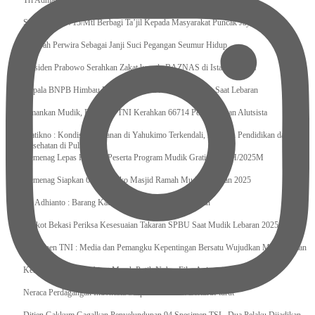
Tri Adhianto : Kota Bekasi Bisa Mempertahankan Keharmonisasian
Satgas Yonif 715/Mtl Berbagi Ta’jil Kepada Masyarakat Puncak Jaya
Sumpah Perwira Sebagai Janji Suci Pegangan Seumur Hidup
Presiden Prabowo Serahkan Zakat kepada BAZNAS di Istana Negara
Kepala BNPB Himbau Pemda Waspada Potensi Bencana Saat Lebaran
Amankan Mudik, Panglima TNI Kerahkan 66714 Personel Dan Alutsista
Pratikno : Kondisi Keamanan di Yahukimo Terkendali, Layanan Pendidikan dan
Kesehatan di Pulihkan
Kemenag Lepas Ratusan Peserta Program Mudik Gratis 1446 H/2025M
Kemenag Siapkan 6.180 Posko Masjid Ramah Mudik Lebaran 2025
Tri Adhianto : Barang Kadaluarsa Segera di Kembalikan
Walkot Bekasi Periksa Kesesuaian Takaran SPBU Saat Mudik Lebaran 2025
Kapuspen TNI : Media dan Pemangku Kepentingan Bersatu Wujudkan Mudik Aman
2025
Kemenekraf Ajak Kabinet Merah Putih Nobar Film Animasi Jumbo
Neraca Perdagangan Indonesia Surplus 58 Bulan Berturut-turut