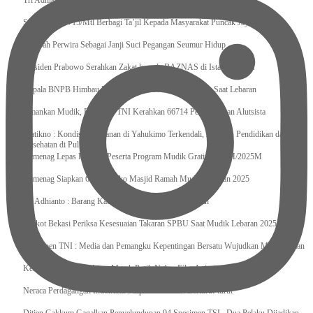
Tri Adhianto : Kota Bekasi Bisa Mempertahankan Keharmonisasian
Satgas Yonif 715/Mtl Berbagi Ta’jil Kepada Masyarakat Puncak Jaya
Sumpah Perwira Sebagai Janji Suci Pegangan Seumur Hidup
Presiden Prabowo Serahkan Zakat kepada BAZNAS di Istana Negara
Kepala BNPB Himbau Pemda Waspada Potensi Bencana Saat Lebaran
Amankan Mudik, Panglima TNI Kerahkan 66714 Personel Dan Alutsista
Pratikno : Kondisi Keamanan di Yahukimo Terkendali, Layanan Pendidikan dan
Kesehatan di Pulihkan
Kemenag Lepas Ratusan Peserta Program Mudik Gratis 1446 H/2025M
Kemenag Siapkan 6.180 Posko Masjid Ramah Mudik Lebaran 2025
Tri Adhianto : Barang Kadaluarsa Segera di Kembalikan
Walkot Bekasi Periksa Kesesuaian Takaran SPBU Saat Mudik Lebaran 2025
Kapuspen TNI : Media dan Pemangku Kepentingan Bersatu Wujudkan Mudik Aman
2025
Kemenekraf Ajak Kabinet Merah Putih Nobar Film Animasi Jumbo
Neraca Perdagangan Indonesia Surplus 58 Bulan Berturut-turut