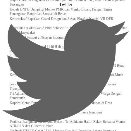
Ditjen Gakkum Gagalkan Penyelundupan 94 Spesimen TSL, Dua Pelaku Dijadikan
Twitter
Tersangka
Kepala BNPB Dampingi Menko PMK dan Menko Bidang Pangan Tinjau
Penanganan Banjir dan Sampah di Bekasi
Kemenekraf Paparkan Grand Design dan 8 Asta Ekraf di Komisi VII DPR
Pemerintah Alokasikan APBN Sebesar Rp 3,4 Triliun untuk Program Cek Kesehatan
Gratis Masyarakat
Bakamla RI Jemput 2 Nelayan Indonesia di Perbatasan Terluar Indonesia Malaysia
Sidang Isbat Awal Syawal 1446 H di gelar oleh Kementerian Agama pada 29
Ramadan
Sumber Daya Adalah Tantangan Penanganan Darurat Bencana di Daerah
Dukung Kelancaran Lalu Lintas Libur Idul Fitri 1446h / 2025m, Waskita Toll Road
Berlakukan Diskon Tarif Sebesar 20%
Kemenekraf – Kemeninves Perkuat Sinergi Demi Lapangan Kerja Generasi Muda
Gandeng KPK , Gus Ipul Memastikan Penyaluran Bansos Dilakukan Secara
Transparan dan Tepat Sasaran
Tri Adhianto Katakan : Tarling Sebagai Sarana Komunikasi Antar Warga Dengan
Pemerintah
Kopdes Merah Putih Instrumen Penting Pengentasan Kemiskinan di Desa
Presiden, Prabowo Subianto Resmikan 17 Stadion Pasca Renovasi
Tertibkan bangunan liar di Kota Bekasi, Tri Adhianto Hadiri Rakor Bersama Menteri
ATR/BPN dan Gubernur Jabar