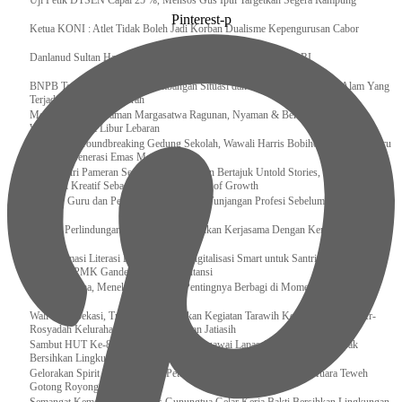
Uji Petik DTSEN Capai 25 %, Mensos Gus Ipul Targetkan Segera Rampung
Pinterest-p
Ketua KONI : Atlet Tidak Boleh Jadi Korban Dualisme Kepengurusan Cabor
Danlanud Sultan Hasanuddin Ikuti Exit Meeting Bersama BPK RI
BNPB Terus Memantau Perkembangan Situasi dan Penanganan Bencana Alam Yang
Terjadi di Beberapa Daerah
Menpar Pastikan Taman Margasatwa Ragunan, Nyaman & Bersih di Kunjungi
Wisatawan Saat Libur Lebaran
Resmikan Groundbreaking Gedung Sekolah, Wawali Harris Bobihoe : Tonggak Baru
Ciptakan Generasi Emas Masa Depan
Menghadiri Pameran Seni Meiro Collection Bertajuk Untold Stories, Irene Umar :
Ekonomi Kreatif Sebagai The New Engine of Growth
120.067 Guru dan Pengawas PAI Terima Tunjangan Profesi Sebelum Lebaran
Perkuat Perlindungan KI Kemenkum Sahkan Kerjasama Dengan Kemenbud
Transformasi Literasi Keuangan dan Digitalisasi Smart untuk Santri Produktif
Kemenko PMK Gandeng Beberapa Intansi
Peduli Sesama, Menekraf Tekankan Pentingnya Berbagi di Momen Ramadan
Wali Kota Bekasi, Tri Adhianto Lakukan Kegiatan Tarawih Keliling di Masjid Ar-
Rosyadah Kelurahan Jatirasa Kecamatan Jatiasih
Sambut HUT Ke-81 Kemerdekaan RI, Pegawai Lapas Gunungsitoli Kompak
Bersihkan Lingkungan Kantor
Gelorakan Spirit Kemerdekaan, Petugas dan Warga Binaan Lapas Muara Teweh
Gotong Royong Kurve Masjid