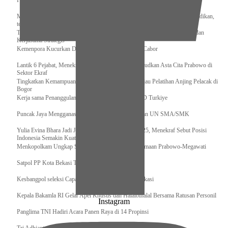
Pengurus Pusat Pordasi Pacu Dapat Pesan dari Sri Paduka
Menag RI dan Dua Menteri Yordania Jalin Sinergi Bidang Wakaf dan Pendidikan,
termasuk Beasiswa
Tiba di Tanah Air, Presiden Prabowo Subianto Bawa Komitmen Investasi dan
Kerjasama Strategis
Kemenpora Kucurkan Dana untuk Pelatnas pada 13 Cabor
Lantik 6 Pejabat, Menekraf Tegaskan Komitmen Wujudkan Asta Cita Prabowo di
Sektor Ekraf
Tingkatkan Kemampuan K9 TNI, Panglima TNI Tinjau Pelatihan Anjing Pelacak di
Bogor
Kerja sama Penanggulangan Bencana BNPB – AFAD Turkiye
Puncak Jaya Mengganas, TNI-POLRI Solid Amankan UN SMA/SMK
Yulia Evina Bhara Jadi Juri Festival Film Cannes 2025, Menekraf Sebut Posisi
Indonesia Semakin Kuat
Menkopolkam Ungkap Spirit Persatuan dan Kebersamaan Prabowo-Megawati
Satpol PP Kota Bekasi Tertibkan PPKS
Kesbangpol seleksi Capaska 736 Siswa/i se-Kota Bekasi
Kepala Bakamla RI Gelar Apel Khusus dan Halalbihalal Bersama Ratusan Personil
Instagram
Panglima TNI Hadiri Acara Panen Raya di 14 Propinsi