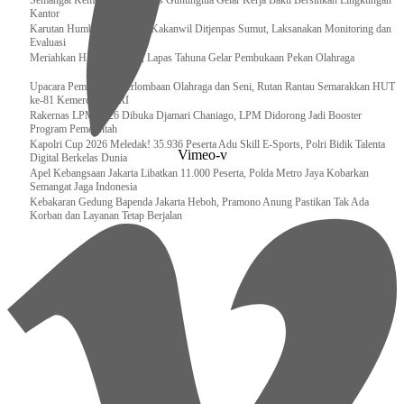
Semangat Kemerdekaan, Lapas Gunungtua Gelar Kerja Bakti Bersihkan Lingkungan
Kantor
Karutan Humbahas Sambut Kakanwil Ditjenpas Sumut, Laksanakan Monitoring dan
Evaluasi
Meriahkan HUT RI ke-81, Lapas Tahuna Gelar Pembukaan Pekan Olahraga
Upacara Pembukaan Perlombaan Olahraga dan Seni, Rutan Rantau Semarakkan HUT
ke-81 Kemerdekaan RI
Rakernas LPM 2026 Dibuka Djamari Chaniago, LPM Didorong Jadi Booster
Program Pemerintah
Kapolri Cup 2026 Meledak! 35.936 Peserta Adu Skill E-Sports, Polri Bidik Talenta
Vimeo-v
Digital Berkelas Dunia
Apel Kebangsaan Jakarta Libatkan 11.000 Peserta, Polda Metro Jaya Kobarkan
Semangat Jaga Indonesia
Kebakaran Gedung Bapenda Jakarta Heboh, Pramono Anung Pastikan Tak Ada
Korban dan Layanan Tetap Berjalan