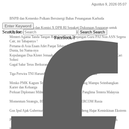
Agustus 9, 2026 05:07
Breaking News
BNPB dan Kemenko Polkam Bersinergi Bahas Penanganan Karhutla
Enter Keyword
Raker Kemenpora dan Komisi X DPR RI Sepakati Dukungan Anggaran untuk
Search for:
Kegiatan dan Program Prioritas Pemuda dan Olahraga
Search
Search
Menteri Agama Tanda Tangan Regulasi Baru, Tunjangan Guru PAI Non ASN Segera
Facebook-f
Cair, ini Tahapanya !
Pertama di Asia Enam Atlet Panjat Tebing Indonesia Taklukkan Tebing Tertinggi
Dunia, Ini Nama-nya
Kepulangan Dua Kloter Jemaah Asal Surabaya Tertunda, Kemenag Upayakan Cari
Solusi
Gagal Salur Terus Berkurang, Gus Ipul: 405 Ribu Lebih Bansos Cair
Tiga Perwira TNI Harumkan Indonesia Di Kancah Internasional
Menko PMK Kagum Terhadap Perempuan Modern yang Mampu Seimbangkan
Karier dan Keluarga
Perkuat Diplomasi Militer, Panglima TNI Terima CC Panglima Tentera Malaysia
Momentum Strategis, BNPB Terima Kunjungan EMERCOM Rusia
Gus Ipul Ajak Gubernur dan Bupati/Wali Kota se-Kalteng Hajar Kemiskinan Ekstrem
Panglima TNI Sambut Kedatangan Presiden RI Usai Lawatan ke Timur Tengah