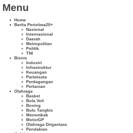
Menu
Home
Berita Peristiwa
20+
Nasional
Internasional
Daerah
Metropolitan
Politik
TNI
Bisnis
Industri
Infrastruktur
Keuangan
Pariwisata
Perdagangan
Pertanian
Olahraga
Basket
Bola Voli
Boxing
Bulu Tangkis
Menembak
MotorGP
Olahraga Dirgantara
Pendakian