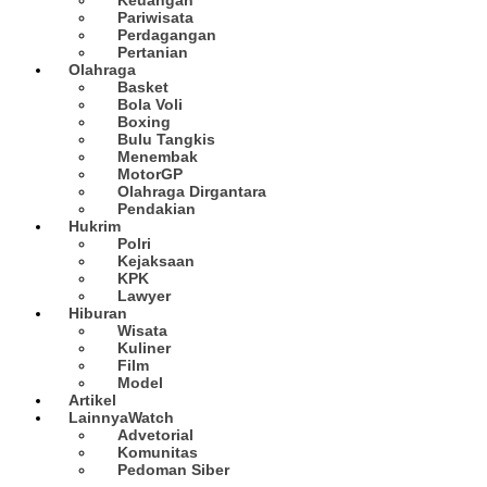
Pariwisata
Perdagangan
Pertanian
Olahraga
Basket
Bola Voli
Boxing
Bulu Tangkis
Menembak
MotorGP
Olahraga Dirgantara
Pendakian
Hukrim
Polri
Kejaksaan
KPK
Lawyer
Hiburan
Wisata
Kuliner
Film
Model
Artikel
Lainnya
Watch
Advetorial
Komunitas
Pedoman Siber