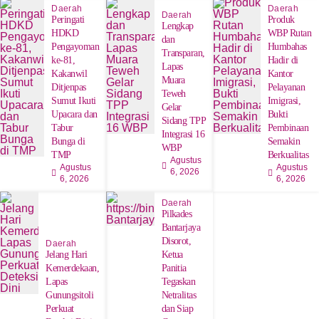
Daerah
Daerah
Daerah
Peringati
Produk
Lengkap
HDKD
WBP Rutan
dan
Pengayoman
Humbahas
Transparan,
ke-81,
Hadir di
Lapas
Kakanwil
Kantor
Muara
Ditjenpas
Pelayanan
Teweh
Sumut Ikuti
Imigrasi,
Gelar
Upacara dan
Bukti
Sidang TPP
Tabur
Pembinaan
Integrasi 16
Bunga di
Semakin
WBP
TMP
Berkualitas
Agustus
Agustus
Agustus
6, 2026
6, 2026
6, 2026
Daerah
Pilkades
Bantarjaya
Disorot,
Daerah
Jelang Hari
Ketua
Kemerdekaan,
Panitia
Lapas
Tegaskan
Gunungsitoli
Netralitas
Perkuat
dan Siap