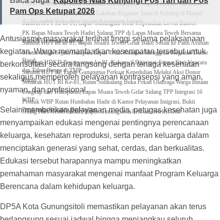
Baca Juga
Kapolres Nias Kunjungi Pos Yan dan Pos
Kemenko PMK Gandeng Beberapa Intansi
Peduli Sesama, Menekraf Tekankan Pentingnya Berbagi di Momen Ramadan
Pam Ops Ketupat 2026
Wali Kota Bekasi, Tri Adhianto Lakukan Kegiatan Tarawih Keliling di Masjid
Ar-Rosyadah Kelurahan Jatirasa Kecamatan Jatiasih
Sambut HUT RI ke-81, Lapas Gunungtua Tebar Kepedulian Lewat Bansos
‎PK Bapas Muara Teweh Hadiri Sidang TPP di Lapas Muara Teweh Bersama
Antusiasme masyarakat terlihat tinggi selama pelaksanaan
Kanwil Ditjenpas Kalteng
‎Sambut HUT RI ke 81, Bapas Muara Teweh Gelar Bakti Sosial ke Panti Asuhan
kegiatan. Warga memanfaatkan kesempatan tersebut untuk
Setetes Darah Sejuta Harapan, Lapas Teluk Kuantan Menggelar Kegiatan Donor
Darah
Peringati HDKD Pengayoman ke-81, Kakanwil Ditjenpas Sumut Ikuti Upacara
berkonsultasi secara langsung dengan tenaga kesehatan
dan Tabur Bunga di TMP
Sambut HUT RI, Lapas Gunungtua Perkuat Kepedulian Melalui Aksi Donor
sekaligus memperoleh pelayanan kontrasepsi yang aman,
Darah
Semarak HUT RI Ke-81, Rutan Sidikalang Buka Pekan Olahraga Warga Binaan
nyaman, dan profesional.
Lengkap dan Transparan, Lapas Muara Teweh Gelar Sidang TPP Integrasi 16
WBP
Produk WBP Rutan Humbahas Hadir di Kantor Pelayanan Imigrasi, Bukti
Selain memberikan pelayanan medis, petugas kesehatan juga
Pembinaan Semakin Berkualitas
Jelang Hari Kemerdekaan, Lapas Gunungsitoli Perkuat Deteksi Dini
menyampaikan edukasi mengenai pentingnya perencanaan
keluarga, kesehatan reproduksi, serta peran keluarga dalam
menciptakan generasi yang sehat, cerdas, dan berkualitas.
Edukasi tersebut harapannya mampu meningkatkan
pemahaman masyarakat mengenai manfaat Program Keluarga
Berencana dalam kehidupan keluarga.
DP5A Kota Gunungsitoli memastikan pelayanan akan terus
berlangsung sesuai jadwal hingga menjangkau seluruh