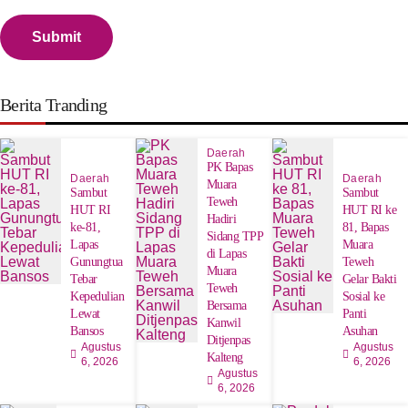
Berita Tranding
Daerah
‎PK Bapas
Daerah
Daerah
Muara
Sambut
‎Sambut
Teweh
HUT RI
HUT RI ke
Hadiri
ke-81,
81, Bapas
Sidang TPP
Lapas
Muara
di Lapas
Gunungtua
Teweh
Muara
Tebar
Gelar Bakti
Teweh
Kepedulian
Sosial ke
Bersama
Lewat
Panti
Kanwil
Bansos
Asuhan
Ditjenpas
Agustus
Agustus
Kalteng
6, 2026
6, 2026
Agustus
6, 2026