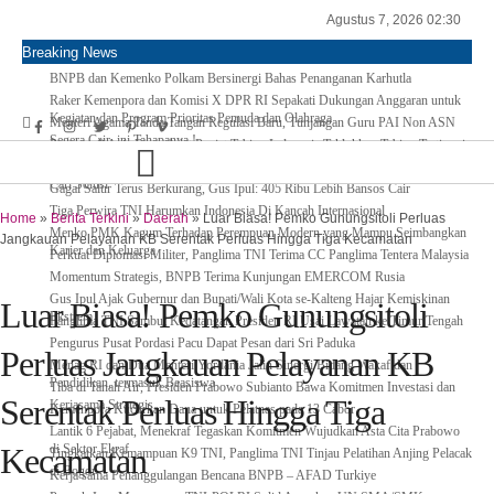
Agustus 7, 2026 02:30
Breaking News
BNPB dan Kemenko Polkam Bersinergi Bahas Penanganan Karhutla
Raker Kemenpora dan Komisi X DPR RI Sepakati Dukungan Anggaran untuk
Kegiatan dan Program Prioritas Pemuda dan Olahraga
Menteri Agama Tanda Tangan Regulasi Baru, Tunjangan Guru PAI Non ASN
Segera Cair, ini Tahapanya !
Pertama di Asia Enam Atlet Panjat Tebing Indonesia Taklukkan Tebing Tertinggi
Dunia, Ini Nama-nya
Kepulangan Dua Kloter Jemaah Asal Surabaya Tertunda, Kemenag Upayakan
Cari Solusi
Gagal Salur Terus Berkurang, Gus Ipul: 405 Ribu Lebih Bansos Cair
Tiga Perwira TNI Harumkan Indonesia Di Kancah Internasional
Home
»
Berita Terkini
»
Daerah
»
Luar Biasa! Pemko Gunungsitoli Perluas
Menko PMK Kagum Terhadap Perempuan Modern yang Mampu Seimbangkan
Jangkauan Pelayanan KB Serentak Perluas Hingga Tiga Kecamatan
Karier dan Keluarga
Perkuat Diplomasi Militer, Panglima TNI Terima CC Panglima Tentera Malaysia
Momentum Strategis, BNPB Terima Kunjungan EMERCOM Rusia
Gus Ipul Ajak Gubernur dan Bupati/Wali Kota se-Kalteng Hajar Kemiskinan
Luar Biasa! Pemko Gunungsitoli
Ekstrem
Panglima TNI Sambut Kedatangan Presiden RI Usai Lawatan ke Timur Tengah
Pengurus Pusat Pordasi Pacu Dapat Pesan dari Sri Paduka
Perluas Jangkauan Pelayanan KB
Menag RI dan Dua Menteri Yordania Jalin Sinergi Bidang Wakaf dan
Pendidikan, termasuk Beasiswa
Tiba di Tanah Air, Presiden Prabowo Subianto Bawa Komitmen Investasi dan
Serentak Perluas Hingga Tiga
Kerjasama Strategis
Kemenpora Kucurkan Dana untuk Pelatnas pada 13 Cabor
Lantik 6 Pejabat, Menekraf Tegaskan Komitmen Wujudkan Asta Cita Prabowo
Kecamatan
di Sektor Ekraf
Tingkatkan Kemampuan K9 TNI, Panglima TNI Tinjau Pelatihan Anjing Pelacak
di Bogor
Kerja sama Penanggulangan Bencana BNPB – AFAD Turkiye