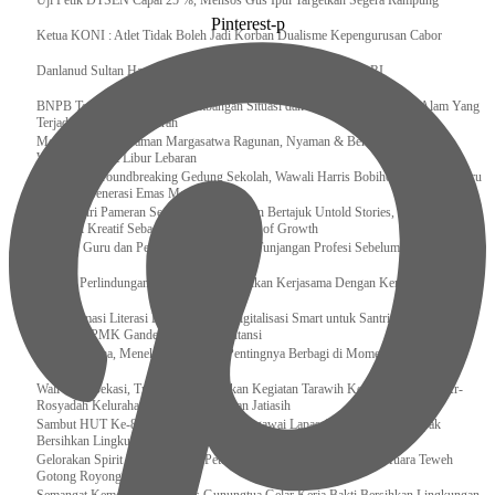
Uji Petik DTSEN Capai 25 %, Mensos Gus Ipul Targetkan Segera Rampung
Pinterest-p
Ketua KONI : Atlet Tidak Boleh Jadi Korban Dualisme Kepengurusan Cabor
Danlanud Sultan Hasanuddin Ikuti Exit Meeting Bersama BPK RI
BNPB Terus Memantau Perkembangan Situasi dan Penanganan Bencana Alam Yang
Terjadi di Beberapa Daerah
Menpar Pastikan Taman Margasatwa Ragunan, Nyaman & Bersih di Kunjungi
Wisatawan Saat Libur Lebaran
Resmikan Groundbreaking Gedung Sekolah, Wawali Harris Bobihoe : Tonggak Baru
Ciptakan Generasi Emas Masa Depan
Menghadiri Pameran Seni Meiro Collection Bertajuk Untold Stories, Irene Umar :
Ekonomi Kreatif Sebagai The New Engine of Growth
120.067 Guru dan Pengawas PAI Terima Tunjangan Profesi Sebelum Lebaran
Perkuat Perlindungan KI Kemenkum Sahkan Kerjasama Dengan Kemenbud
Transformasi Literasi Keuangan dan Digitalisasi Smart untuk Santri Produktif
Kemenko PMK Gandeng Beberapa Intansi
Peduli Sesama, Menekraf Tekankan Pentingnya Berbagi di Momen Ramadan
Wali Kota Bekasi, Tri Adhianto Lakukan Kegiatan Tarawih Keliling di Masjid Ar-
Rosyadah Kelurahan Jatirasa Kecamatan Jatiasih
Sambut HUT Ke-81 Kemerdekaan RI, Pegawai Lapas Gunungsitoli Kompak
Bersihkan Lingkungan Kantor
Gelorakan Spirit Kemerdekaan, Petugas dan Warga Binaan Lapas Muara Teweh
Gotong Royong Kurve Masjid