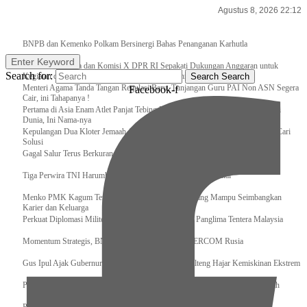
Agustus 8, 2026 22:12
Breaking News
BNPB dan Kemenko Polkam Bersinergi Bahas Penanganan Karhutla
Enter Keyword
Raker Kemenpora dan Komisi X DPR RI Sepakati Dukungan Anggaran untuk
Search for:
Kegiatan dan Program Prioritas Pemuda dan Olahraga
Search
Search
Menteri Agama Tanda Tangan Regulasi Baru, Tunjangan Guru PAI Non ASN Segera
Facebook-f
Cair, ini Tahapanya !
Pertama di Asia Enam Atlet Panjat Tebing Indonesia Taklukkan Tebing Tertinggi
Dunia, Ini Nama-nya
Kepulangan Dua Kloter Jemaah Asal Surabaya Tertunda, Kemenag Upayakan Cari
Solusi
Gagal Salur Terus Berkurang, Gus Ipul: 405 Ribu Lebih Bansos Cair
Tiga Perwira TNI Harumkan Indonesia Di Kancah Internasional
Menko PMK Kagum Terhadap Perempuan Modern yang Mampu Seimbangkan
Karier dan Keluarga
Perkuat Diplomasi Militer, Panglima TNI Terima CC Panglima Tentera Malaysia
Momentum Strategis, BNPB Terima Kunjungan EMERCOM Rusia
Gus Ipul Ajak Gubernur dan Bupati/Wali Kota se-Kalteng Hajar Kemiskinan Ekstrem
Panglima TNI Sambut Kedatangan Presiden RI Usai Lawatan ke Timur Tengah