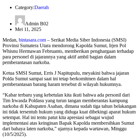
Category:
Daerah
Admin B02
Mei 11, 2025
Medan,
bintasara.com
– Serikat Media Siber Indonesia (SMSI)
Provinsi Sumatera Utara mendorong Kapolda Sumut, Irjen Pol
Whisnu Hermawan Februanto, memberikan penghargaan terhadap
para personel di jajarannya yang aktif ambil bagian dalam
pemberantasan narkoba.
Ketua SMSI Sumut, Erris J Napitupulu, meyakini bahwa jajaran
Polda Sumut sampai saat ini tetap berkomitmen dalam hal
pemberantasan barang haram tersebut di wilayah hukumnya.
“Kabar terbaru yang kebetulan kita ikuti bahwa ada personil dari
Tim Irwasda Poldasu yang turun tangan memberantas kampung
narkoba di Kabupaten Asahan, dimana sudah tiga tahun belakangan
ini tidak tersentuh hukum yang diduga kuat dibekingi aparat hukum
setempat. Hal ini tentu patut kita apresiasi sebagai wujud
implementasi atas keinginan Bapak Kapolda membersihkan Sumut
dari bahaya laten narkoba,” ujarnya kepada wartawan, Minggu
(10/5/2025).