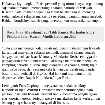
Hebatnya lagi, ungkap Erris, personil yang turun hanya empat orang
saja namun mampu memberangus sarang narkoba di wilayah
Kisaran Kota, di mana sejak tiga tahun belakangan ini memang
sudah terkenal sebagai markasnya peredaran barang haram tersebut.
Bahkan kondisinya sudah sangat meresahkan masyarakat setempat.
Baca Juga
Magelang Jadi Titik Kunci, Korlantas Polri
Petakan Jalur Rawan Mudik Lebaran 2026
“Kita juga mendengar kalau salah satu personil dalam Tim Irwasda
itu sampai menyamar sebagai pembeli, memakai celana pendek
bergaya seperti ‘acek-acek’ (orang Mandarin, Red), sehingga dari
penyamaran tersebut tim tersebut akhirnya mampu memberantas
kampung narkoba di sana. Juga didapati BB (barang bukti) tujuh
gram sabu-sabu, dan seorang kaki tangan dari salah satu bandar
besar di situ berhasil diringkus. Hal ini kami rasa patut untuk
diapresiasi oleh Bapak Kapoldasu,” ujar Erris.
Lebih jauh Erris Napitupulu menyatakan, sudah selaiknya
Kapoldasu Irjen Whisnu Hermawan mempertimbangkan para
personil dari Tim Irwasda tersebut untuk menerima penghargaan
atas kinerja mereka. Terlebih mereka melakukan kerja-kerja di luar
bidang yang seharusnya ditangani di Itwasda.