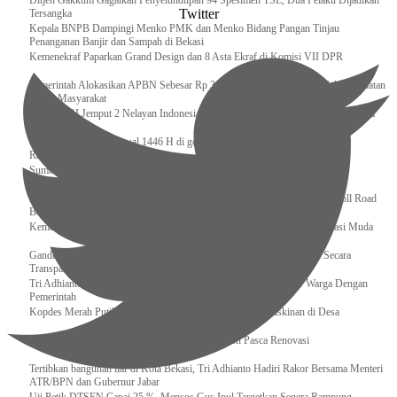
Ditjen Gakkum Gagalkan Penyelundupan 94 Spesimen TSL, Dua Pelaku Dijadikan
Twitter
Tersangka
Kepala BNPB Dampingi Menko PMK dan Menko Bidang Pangan Tinjau
Penanganan Banjir dan Sampah di Bekasi
Kemenekraf Paparkan Grand Design dan 8 Asta Ekraf di Komisi VII DPR
Pemerintah Alokasikan APBN Sebesar Rp 3,4 Triliun untuk Program Cek Kesehatan
Gratis Masyarakat
Bakamla RI Jemput 2 Nelayan Indonesia di Perbatasan Terluar Indonesia Malaysia
Sidang Isbat Awal Syawal 1446 H di gelar oleh Kementerian Agama pada 29
Ramadan
Sumber Daya Adalah Tantangan Penanganan Darurat Bencana di Daerah
Dukung Kelancaran Lalu Lintas Libur Idul Fitri 1446h / 2025m, Waskita Toll Road
Berlakukan Diskon Tarif Sebesar 20%
Kemenekraf – Kemeninves Perkuat Sinergi Demi Lapangan Kerja Generasi Muda
Gandeng KPK , Gus Ipul Memastikan Penyaluran Bansos Dilakukan Secara
Transparan dan Tepat Sasaran
Tri Adhianto Katakan : Tarling Sebagai Sarana Komunikasi Antar Warga Dengan
Pemerintah
Kopdes Merah Putih Instrumen Penting Pengentasan Kemiskinan di Desa
Presiden, Prabowo Subianto Resmikan 17 Stadion Pasca Renovasi
Tertibkan bangunan liar di Kota Bekasi, Tri Adhianto Hadiri Rakor Bersama Menteri
ATR/BPN dan Gubernur Jabar