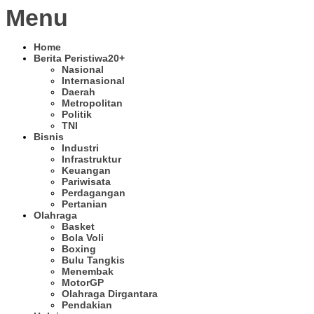
Menu
Home
Berita Peristiwa
20+
Nasional
Internasional
Daerah
Metropolitan
Politik
TNI
Bisnis
Industri
Infrastruktur
Keuangan
Pariwisata
Perdagangan
Pertanian
Olahraga
Basket
Bola Voli
Boxing
Bulu Tangkis
Menembak
MotorGP
Olahraga Dirgantara
Pendakian