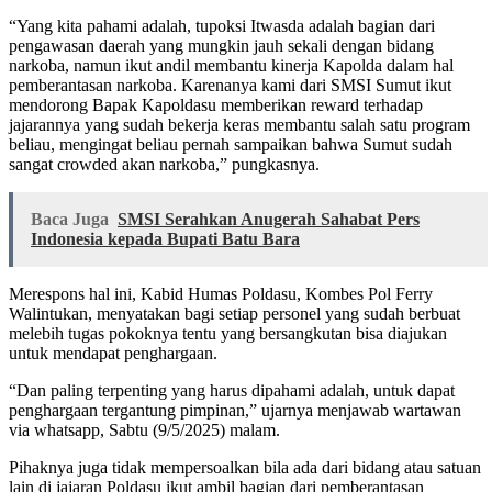
“Yang kita pahami adalah, tupoksi Itwasda adalah bagian dari
pengawasan daerah yang mungkin jauh sekali dengan bidang
narkoba, namun ikut andil membantu kinerja Kapolda dalam hal
pemberantasan narkoba. Karenanya kami dari SMSI Sumut ikut
mendorong Bapak Kapoldasu memberikan reward terhadap
jajarannya yang sudah bekerja keras membantu salah satu program
beliau, mengingat beliau pernah sampaikan bahwa Sumut sudah
sangat crowded akan narkoba,” pungkasnya.
Baca Juga
SMSI Serahkan Anugerah Sahabat Pers
Indonesia kepada Bupati Batu Bara
Merespons hal ini, Kabid Humas Poldasu, Kombes Pol Ferry
Walintukan, menyatakan bagi setiap personel yang sudah berbuat
melebih tugas pokoknya tentu yang bersangkutan bisa diajukan
untuk mendapat penghargaan.
“Dan paling terpenting yang harus dipahami adalah, untuk dapat
penghargaan tergantung pimpinan,” ujarnya menjawab wartawan
via whatsapp, Sabtu (9/5/2025) malam.
Pihaknya juga tidak mempersoalkan bila ada dari bidang atau satuan
lain di jajaran Poldasu ikut ambil bagian dari pemberantasan