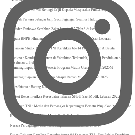
Tri Adhianto : Kota Bekasi Bisa Mempertahankan Keharmonisasian
Satgas Yonif 715/Mtl Berbagi Ta’jil Kepada Masyarakat Puncak Jaya
Sumpah Perwira Sebagai Janji Suci Pegangan Seumur Hidup
Presiden Prabowo Serahkan Zakat kepada BAZNAS di Istana Negara
Kepala BNPB Himbau Pemda Waspada Potensi Bencana Saat Lebaran
Amankan Mudik, Panglima TNI Kerahkan 66714 Personel Dan Alutsista
Pratikno : Kondisi Keamanan di Yahukimo Terkendali, Layanan Pendidikan dan
Kesehatan di Pulihkan
Kemenag Lepas Ratusan Peserta Program Mudik Gratis 1446 H/2025M
Kemenag Siapkan 6.180 Posko Masjid Ramah Mudik Lebaran 2025
Tri Adhianto : Barang Kadaluarsa Segera di Kembalikan
Walkot Bekasi Periksa Kesesuaian Takaran SPBU Saat Mudik Lebaran 2025
Kapuspen TNI : Media dan Pemangku Kepentingan Bersatu Wujudkan Mudik Aman
2025
Kemenekraf Ajak Kabinet Merah Putih Nobar Film Animasi Jumbo
Neraca Perdagangan Indonesia Surplus 58 Bulan Berturut-turut