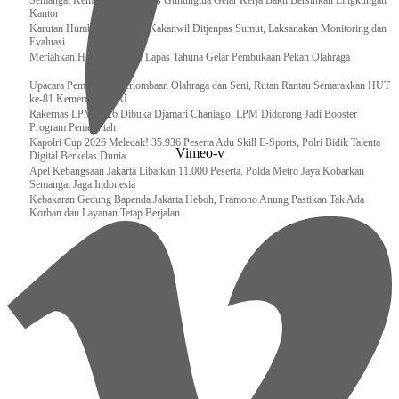
Semangat Kemerdekaan, Lapas Gunungtua Gelar Kerja Bakti Bersihkan Lingkungan
Kantor
Karutan Humbahas Sambut Kakanwil Ditjenpas Sumut, Laksanakan Monitoring dan
Evaluasi
Meriahkan HUT RI ke-81, Lapas Tahuna Gelar Pembukaan Pekan Olahraga
Upacara Pembukaan Perlombaan Olahraga dan Seni, Rutan Rantau Semarakkan HUT
ke-81 Kemerdekaan RI
Rakernas LPM 2026 Dibuka Djamari Chaniago, LPM Didorong Jadi Booster
Program Pemerintah
Kapolri Cup 2026 Meledak! 35.936 Peserta Adu Skill E-Sports, Polri Bidik Talenta
Vimeo-v
Digital Berkelas Dunia
Apel Kebangsaan Jakarta Libatkan 11.000 Peserta, Polda Metro Jaya Kobarkan
Semangat Jaga Indonesia
Kebakaran Gedung Bapenda Jakarta Heboh, Pramono Anung Pastikan Tak Ada
Korban dan Layanan Tetap Berjalan