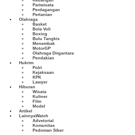
Pariwisata
Perdagangan
Pertanian
Olahraga
Basket
Bola Voli
Boxing
Bulu Tangkis
Menembak
MotorGP
Olahraga Dirgantara
Pendakian
Hukrim
Polri
Kejaksaan
KPK
Lawyer
Hiburan
Wisata
Kuliner
Film
Model
Artikel
Lainnya
Watch
Advetorial
Komunitas
Pedoman Siber