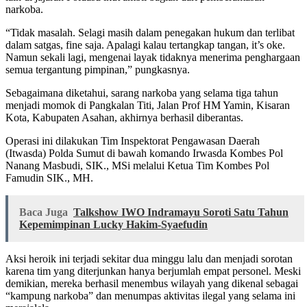
narkoba.
“Tidak masalah. Selagi masih dalam penegakan hukum dan terlibat
dalam satgas, fine saja. Apalagi kalau tertangkap tangan, it’s oke.
Namun sekali lagi, mengenai layak tidaknya menerima penghargaan
semua tergantung pimpinan,” pungkasnya.
Sebagaimana diketahui, sarang narkoba yang selama tiga tahun
menjadi momok di Pangkalan Titi, Jalan Prof HM Yamin, Kisaran
Kota, Kabupaten Asahan, akhirnya berhasil diberantas.
Operasi ini dilakukan Tim Inspektorat Pengawasan Daerah
(Itwasda) Polda Sumut di bawah komando Irwasda Kombes Pol
Nanang Masbudi, SIK., MSi melalui Ketua Tim Kombes Pol
Famudin SIK., MH.
Baca Juga
Talkshow IWO Indramayu Soroti Satu Tahun
Kepemimpinan Lucky Hakim-Syaefudin
Aksi heroik ini terjadi sekitar dua minggu lalu dan menjadi sorotan
karena tim yang diterjunkan hanya berjumlah empat personel. Meski
demikian, mereka berhasil menembus wilayah yang dikenal sebagai
“kampung narkoba” dan menumpas aktivitas ilegal yang selama ini