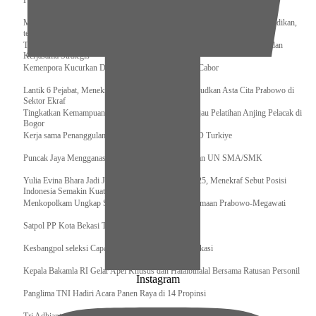
Pengurus Pusat Pordasi Pacu Dapat Pesan dari Sri Paduka
Menag RI dan Dua Menteri Yordania Jalin Sinergi Bidang Wakaf dan Pendidikan,
termasuk Beasiswa
Tiba di Tanah Air, Presiden Prabowo Subianto Bawa Komitmen Investasi dan
Kerjasama Strategis
Kemenpora Kucurkan Dana untuk Pelatnas pada 13 Cabor
Lantik 6 Pejabat, Menekraf Tegaskan Komitmen Wujudkan Asta Cita Prabowo di
Sektor Ekraf
Tingkatkan Kemampuan K9 TNI, Panglima TNI Tinjau Pelatihan Anjing Pelacak di
Bogor
Kerja sama Penanggulangan Bencana BNPB – AFAD Turkiye
Puncak Jaya Mengganas, TNI-POLRI Solid Amankan UN SMA/SMK
Yulia Evina Bhara Jadi Juri Festival Film Cannes 2025, Menekraf Sebut Posisi
Indonesia Semakin Kuat
Menkopolkam Ungkap Spirit Persatuan dan Kebersamaan Prabowo-Megawati
Satpol PP Kota Bekasi Tertibkan PPKS
Kesbangpol seleksi Capaska 736 Siswa/i se-Kota Bekasi
Kepala Bakamla RI Gelar Apel Khusus dan Halalbihalal Bersama Ratusan Personil
Instagram
Panglima TNI Hadiri Acara Panen Raya di 14 Propinsi