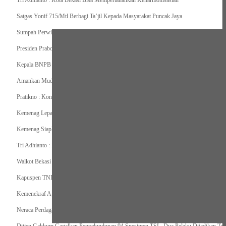
Tri Adhianto : Kota Bekasi Bisa Mempertahankan Keharmonisasian
Satgas Yonif 715/Mtl Berbagi Ta’jil Kepada Masyarakat Puncak Jaya
Sumpah Perwira Sebagai Janji Suci Pegangan Seumur Hidup
Presiden Prabowo Serahkan Zakat kepada BAZNAS di Istana Negara
Kepala BNPB Himbau Pemda Waspada Potensi Bencana Saat Lebaran
Amankan Mudik, Panglima TNI Kerahkan 66714 Personel Dan Alutsista
Pratikno : Kondisi Keamanan di Yahukimo Terkendali, Layanan Pendidikan dan Keseha
Kemenag Lepas Ratusan Peserta Program Mudik Gratis 1446 H/2025M
Kemenag Siapkan 6.180 Posko Masjid Ramah Mudik Lebaran 2025
Tri Adhianto : Barang Kadaluarsa Segera di Kembalikan
Walkot Bekasi Periksa Kesesuaian Takaran SPBU Saat Mudik Lebaran 2025
Kapuspen TNI : Media dan Pemangku Kepentingan Bersatu Wujudkan Mudik Aman 2
Kemenekraf Ajak Kabinet Merah Putih Nobar Film Animasi Jumbo
Neraca Perdagangan Indonesia Surplus 58 Bulan Berturut-turut