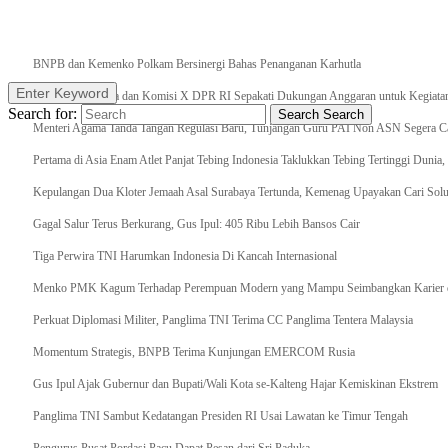
Breaking News
BNPB dan Kemenko Polkam Bersinergi Bahas Penanganan Karhutla
Enter Keyword
Raker Kemenpora dan Komisi X DPR RI Sepakati Dukungan Anggaran untuk Kegiatan 
Search for:
Search
Search
Menteri Agama Tanda Tangan Regulasi Baru, Tunjangan Guru PAI Non ASN Segera Cai
Pertama di Asia Enam Atlet Panjat Tebing Indonesia Taklukkan Tebing Tertinggi Dunia
Kepulangan Dua Kloter Jemaah Asal Surabaya Tertunda, Kemenag Upayakan Cari Solu
Gagal Salur Terus Berkurang, Gus Ipul: 405 Ribu Lebih Bansos Cair
Tiga Perwira TNI Harumkan Indonesia Di Kancah Internasional
Menko PMK Kagum Terhadap Perempuan Modern yang Mampu Seimbangkan Karier d
Perkuat Diplomasi Militer, Panglima TNI Terima CC Panglima Tentera Malaysia
Momentum Strategis, BNPB Terima Kunjungan EMERCOM Rusia
Gus Ipul Ajak Gubernur dan Bupati/Wali Kota se-Kalteng Hajar Kemiskinan Ekstrem
Panglima TNI Sambut Kedatangan Presiden RI Usai Lawatan ke Timur Tengah