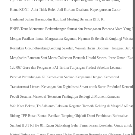
Uji Petik DTSEN Capai 25 %, Mensos Gus Ipul Targetkan Segera Rampung
Ketua KONI : Atlet Tidak Boleh Jadi Korban Dualisme Kepengurusan Cabor
Danlanud Sultan Hasanuddin Ikuti Exit Meeting Bersama BPK RI
BNPB Terus Memantau Perkembangan Situasi dan Penanganan Bencana Alam Yang Terj
Menpar Pastikan Taman Margasatwa Ragunan, Nyaman & Bersih di Kunjungi Wisatawa
Resmikan Groundbreaking Gedung Sekolah, Wawali Harris Bobihoe : Tonggak Baru C
Menghadiri Pameran Seni Meiro Collection Bertajuk Untold Stories, Irene Umar : Ek
120.067 Guru dan Pengawas PAI Terima Tunjangan Profesi Sebelum Lebaran
Perkuat Perlindungan KI Kemenkum Sahkan Kerjasama Dengan Kemenbud
Transformasi Literasi Keuangan dan Digitalisasi Smart untuk Santri Produktif Keme
Peduli Sesama, Menekraf Tekankan Pentingnya Berbagi di Momen Ramadan
Wali Kota Bekasi, Tri Adhianto Lakukan Kegiatan Tarawih Keliling di Masjid Ar-Rosya
Sidang TPP Rutan Rantau Pastikan Tamping Objektif Demi Pembinaan Berkualitas
Sambut HUT RI Ke-81, Rutan Sidikalang Gelar Pemeriksaan Kesehatan Gratis untuk 