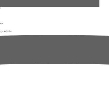
ecamatan Kotanopan
N
ara
syarakatan
tjenpas Kalteng