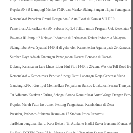
Ditjen Gakkum Gagalkan Penyelundupan 94 Spesimen TSL, Dua Pelaku Dijadikan Ter
Kepala BNPB Dampingi Menko PMK dan Menko Bidang Pangan Tinjau Penanganan Ba
Kemenekraf Paparkan Grand Design dan 8 Asta Ekraf di Komisi VII DPR
Pemerintah Alokasikan APBN Sebesar Rp 3,4 Triliun untuk Program Cek Kesehatan Gr
Bakamla RI Jemput 2 Nelayan Indonesia di Perbatasan Terluar Indonesia Malaysia
Sidang Isbat Awal Syawal 1446 H di gelar oleh Kementerian Agama pada 29 Ramadan
Sumber Daya Adalah Tantangan Penanganan Darurat Bencana di Daerah
Dukung Kelancaran Lalu Lintas Libur Idul Fitri 1446h / 2025m, Waskita Toll Road Be
Kemenekraf – Kemeninves Perkuat Sinergi Demi Lapangan Kerja Generasi Muda
Gandeng KPK , Gus Ipul Memastikan Penyaluran Bansos Dilakukan Secara Transparan
Tri Adhianto Katakan : Tarling Sebagai Sarana Komunikasi Antar Warga Dengan Pemer
Kopdes Merah Putih Instrumen Penting Pengentasan Kemiskinan di Desa
Presiden, Prabowo Subianto Resmikan 17 Stadion Pasca Renovasi
Tertibkan bangunan liar di Kota Bekasi, Tri Adhianto Hadiri Rakor Bersama Menteri