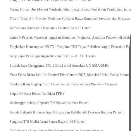
Pengurus Pusat Pordasi Pacu Dapat Pesan dari Sri Paduka
Menag RI dan Dua Menteri Yordania Jalin Sinergi Bidang Wakaf dan Pendidikan, ter
Tiba di Tanah Air, Presiden Prabowo Subianto Bawa Komitmen Investasi dan Kerjasama
Kemenpora Kucurkan Dana untuk Pelatnas pada 13 Cabor
Lantik 6 Pejabat, Menekraf Tegaskan Komitmen Wujudkan Asta Cita Prabowo di Sekto
Tingkatkan Kemampuan K9 TNI, Panglima TNI Tinjau Pelatihan Anjing Pelacak di Bo
Kerja sama Penanggulangan Bencana BNPB – AFAD Turkiye
Puncak Jaya Mengganas, TNI-POLRI Solid Amankan UN SMA/SMK
Yulia Evina Bhara Jadi Juri Festival Film Cannes 2025, Menekraf Sebut Posisi Indone
Menkopolkam Ungkap Spirit Persatuan dan Kebersamaan Prabowo-Megawati
Satpol PP Kota Bekasi Tertibkan PPKS
Kesbangpol seleksi Capaska 736 Siswa/i se-Kota Bekasi
Kepala Bakamla RI Gelar Apel Khusus dan Halalbihalal Bersama Ratusan Personil
Panglima TNI Hadiri Acara Panen Raya di 14 Propinsi