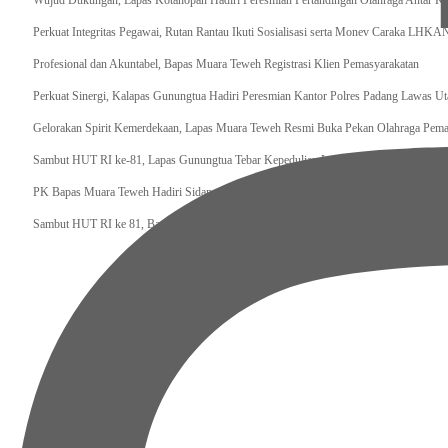
Wujud Dukungan, Lapas Kotanopan Hadiri Peresmian Pertandingan Olahraga Antar K
Perkuat Integritas Pegawai, Rutan Rantau Ikuti Sosialisasi serta Monev Caraka LHKA
‎Profesional dan Akuntabel, Bapas Muara Teweh Registrasi Klien Pemasyarakatan
Perkuat Sinergi, Kalapas Gunungtua Hadiri Peresmian Kantor Polres Padang Lawas Ut
Gelorakan Spirit Kemerdekaan, Lapas Muara Teweh Resmi Buka Pekan Olahraga Pema
Sambut HUT RI ke-81, Lapas Gunungtua Tebar Kepedulian Lewat Bansos
‎PK Bapas Muara Teweh Hadiri Sidang TPP di Lapas Muara Teweh Bersama Kanwil Di
‎Sambut HUT RI ke 81, Bapas Muara Teweh Gelar Bakti Sosial ke Panti Asuhan