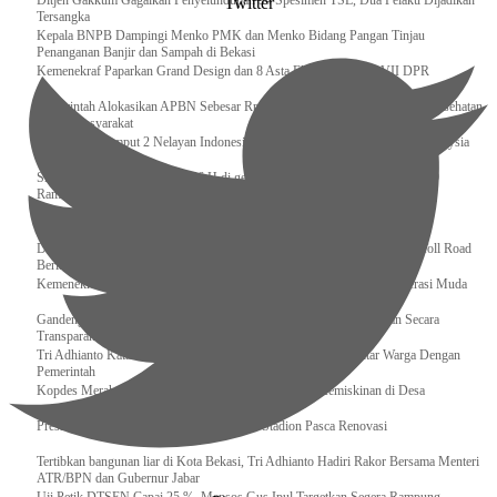
Ditjen Gakkum Gagalkan Penyelundupan 94 Spesimen TSL, Dua Pelaku Dijadikan
Twitter
Tersangka
Kepala BNPB Dampingi Menko PMK dan Menko Bidang Pangan Tinjau
Penanganan Banjir dan Sampah di Bekasi
Kemenekraf Paparkan Grand Design dan 8 Asta Ekraf di Komisi VII DPR
Pemerintah Alokasikan APBN Sebesar Rp 3,4 Triliun untuk Program Cek Kesehatan
Gratis Masyarakat
Bakamla RI Jemput 2 Nelayan Indonesia di Perbatasan Terluar Indonesia Malaysia
Sidang Isbat Awal Syawal 1446 H di gelar oleh Kementerian Agama pada 29
Ramadan
Sumber Daya Adalah Tantangan Penanganan Darurat Bencana di Daerah
Dukung Kelancaran Lalu Lintas Libur Idul Fitri 1446h / 2025m, Waskita Toll Road
Berlakukan Diskon Tarif Sebesar 20%
Kemenekraf – Kemeninves Perkuat Sinergi Demi Lapangan Kerja Generasi Muda
Gandeng KPK , Gus Ipul Memastikan Penyaluran Bansos Dilakukan Secara
Transparan dan Tepat Sasaran
Tri Adhianto Katakan : Tarling Sebagai Sarana Komunikasi Antar Warga Dengan
Pemerintah
Kopdes Merah Putih Instrumen Penting Pengentasan Kemiskinan di Desa
Presiden, Prabowo Subianto Resmikan 17 Stadion Pasca Renovasi
Tertibkan bangunan liar di Kota Bekasi, Tri Adhianto Hadiri Rakor Bersama Menteri
ATR/BPN dan Gubernur Jabar