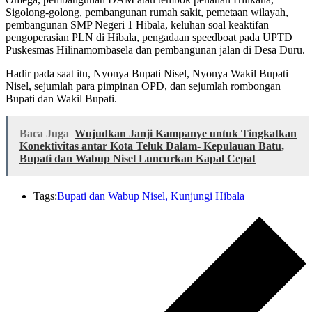
Sigolong-golong, pembangunan rumah sakit, pemetaan wilayah,
pembangunan SMP Negeri 1 Hibala, keluhan soal keaktifan
pengoperasian PLN di Hibala, pengadaan speedboat pada UPTD
Puskesmas Hilinamombasela dan pembangunan jalan di Desa Duru.
Hadir pada saat itu, Nyonya Bupati Nisel, Nyonya Wakil Bupati
Nisel, sejumlah para pimpinan OPD, dan sejumlah rombongan
Bupati dan Wakil Bupati.
Baca Juga
Wujudkan Janji Kampanye untuk Tingkatkan
Konektivitas antar Kota Teluk Dalam- Kepulauan Batu,
Bupati dan Wabup Nisel Luncurkan Kapal Cepat
Tags:
Bupati dan Wabup Nisel
,
Kunjungi Hibala