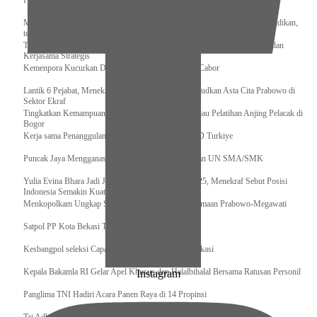
Pengurus Pusat Pordasi Pacu Dapat Pesan dari Sri Paduka
Menag RI dan Dua Menteri Yordania Jalin Sinergi Bidang Wakaf dan Pendidikan,
termasuk Beasiswa
Tiba di Tanah Air, Presiden Prabowo Subianto Bawa Komitmen Investasi dan
Kerjasama Strategis
Kemenpora Kucurkan Dana untuk Pelatnas pada 13 Cabor
Lantik 6 Pejabat, Menekraf Tegaskan Komitmen Wujudkan Asta Cita Prabowo di
Sektor Ekraf
Tingkatkan Kemampuan K9 TNI, Panglima TNI Tinjau Pelatihan Anjing Pelacak di
Bogor
Kerja sama Penanggulangan Bencana BNPB – AFAD Turkiye
Puncak Jaya Mengganas, TNI-POLRI Solid Amankan UN SMA/SMK
Yulia Evina Bhara Jadi Juri Festival Film Cannes 2025, Menekraf Sebut Posisi
Indonesia Semakin Kuat
Menkopolkam Ungkap Spirit Persatuan dan Kebersamaan Prabowo-Megawati
Satpol PP Kota Bekasi Tertibkan PPKS
Kesbangpol seleksi Capaska 736 Siswa/i se-Kota Bekasi
Kepala Bakamla RI Gelar Apel Khusus dan Halalbihalal Bersama Ratusan Personil
Instagram
Panglima TNI Hadiri Acara Panen Raya di 14 Propinsi