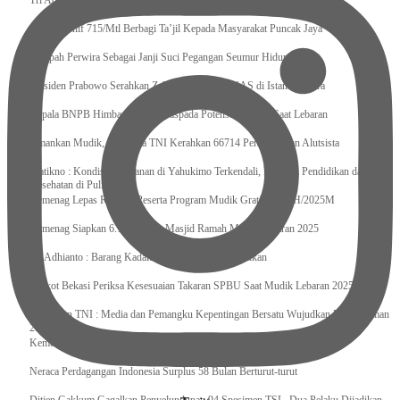
Tri Adhianto : Kota Bekasi Bisa Mempertahankan Keharmonisasian
Satgas Yonif 715/Mtl Berbagi Ta’jil Kepada Masyarakat Puncak Jaya
Sumpah Perwira Sebagai Janji Suci Pegangan Seumur Hidup
Presiden Prabowo Serahkan Zakat kepada BAZNAS di Istana Negara
Kepala BNPB Himbau Pemda Waspada Potensi Bencana Saat Lebaran
Amankan Mudik, Panglima TNI Kerahkan 66714 Personel Dan Alutsista
Pratikno : Kondisi Keamanan di Yahukimo Terkendali, Layanan Pendidikan dan
Kesehatan di Pulihkan
Kemenag Lepas Ratusan Peserta Program Mudik Gratis 1446 H/2025M
Kemenag Siapkan 6.180 Posko Masjid Ramah Mudik Lebaran 2025
Tri Adhianto : Barang Kadaluarsa Segera di Kembalikan
Walkot Bekasi Periksa Kesesuaian Takaran SPBU Saat Mudik Lebaran 2025
Kapuspen TNI : Media dan Pemangku Kepentingan Bersatu Wujudkan Mudik Aman
2025
Kemenekraf Ajak Kabinet Merah Putih Nobar Film Animasi Jumbo
Neraca Perdagangan Indonesia Surplus 58 Bulan Berturut-turut