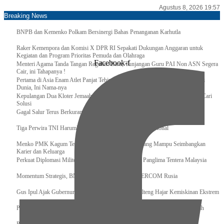
Agustus 8, 2026 19:57
Breaking News
BNPB dan Kemenko Polkam Bersinergi Bahas Penanganan Karhutla
Raker Kemenpora dan Komisi X DPR RI Sepakati Dukungan Anggaran untuk
Kegiatan dan Program Prioritas Pemuda dan Olahraga
Facebook-f
Menteri Agama Tanda Tangan Regulasi Baru, Tunjangan Guru PAI Non ASN Segera
Cair, ini Tahapanya !
Pertama di Asia Enam Atlet Panjat Tebing Indonesia Taklukkan Tebing Tertinggi
Dunia, Ini Nama-nya
Kepulangan Dua Kloter Jemaah Asal Surabaya Tertunda, Kemenag Upayakan Cari
Solusi
Gagal Salur Terus Berkurang, Gus Ipul: 405 Ribu Lebih Bansos Cair
Tiga Perwira TNI Harumkan Indonesia Di Kancah Internasional
Menko PMK Kagum Terhadap Perempuan Modern yang Mampu Seimbangkan
Karier dan Keluarga
Perkuat Diplomasi Militer, Panglima TNI Terima CC Panglima Tentera Malaysia
Momentum Strategis, BNPB Terima Kunjungan EMERCOM Rusia
Gus Ipul Ajak Gubernur dan Bupati/Wali Kota se-Kalteng Hajar Kemiskinan Ekstrem
Panglima TNI Sambut Kedatangan Presiden RI Usai Lawatan ke Timur Tengah