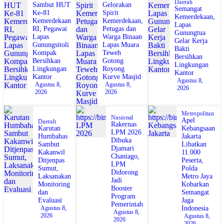
Daerah
Sambut HUT
Gelorakan
Semangat
Ke-81
Spirit
Kemerdekaan,
Kemerdekaan
Kemerdekaan,
Lapas
RI, Pegawai
Petugas dan
Gunungtua
Lapas
Warga Binaan
Gelar Kerja
Gunungsitoli
Lapas Muara
Bakti
Kompak
Teweh
Bersihkan
Bersihkan
Gotong
Lingkungan
Lingkungan
Royong
Kantor
Kantor
Kurve Masjid
Agustus 8,
Agustus 8,
Agustus 8,
2026
2026
2026
Metropolitan
Nasional
Apel
Daerah
Rakernas
Karutan
Kebangsaan
LPM 2026
Humbahas
Jakarta
Dibuka
Sambut
Libatkan
Djamari
Kakanwil
11.000
Chaniago,
Ditjenpas
Peserta,
LPM
Sumut,
Polda
Didorong
Laksanakan
Metro Jaya
Jadi
Monitoring
Kobarkan
Booster
dan
Semangat
Program
Evaluasi
Jaga
Pemerintah
Agustus 8,
Indonesia
Agustus 8,
2026
Agustus 8,
2026
2026