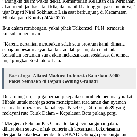
“Mungkin dalam waktu dekat, Kementerian Kelautan dan Perikanan
akan meninjau hasil laut kita, dan nanti kita tunggu apa selanjutnya,”
ujar Bupati Nisel Sokhiatulo Laia saat berkunjung di Kecamatan
Hibala, pada Kamis (24/4/2025).
Ikut dalam rombongan, yakni pihak Telkomsel, PLN, termasuk
konsultan pertanian.
“Karena pertanian merupakan salah satu program kami, dimana
sebagian besar masyarakat kita adalah petani, dan nanti ada
konsultan pertanian yang akan melaksanakan sosialisasi di tempat
ini,” pungkas Sokhiatulo Laia.
Baca Juga
Aliansi Madura Indonesia Salurkan 2.000
Paket Sembako di Depan Gedung Grahadi
Di samping itu, ia juga berharap kepada seluruh elemen masyarakat
Hibala untuk menjaga serta menciptakan rasa aman dan nyaman
selama beroperasinya kapal cepat Nisel 01, Citra Indah 89 yang
melayani rute Teluk Dalam – Kepulauan Batu pulang pergi.
“Mengenai keluhan Pak Camat tentang pembangunan jalan,
diharapkan supaya pihak pemerintah kecamatan bekerjasama
dengan kepala desa membentuk BKAD sehingga pembangunan