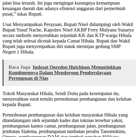
jalan bisa terarah. Ini juga mengingat kurangnya kemampuan
keuangan daerah dan adanya efisiensi anggaran dari pemerintah
pusat,” tukas Bupati.
Usai Menyampaikan Perayaan, Bupati Nisel didampingi oleh Wakil
Bupati Yusuf Nache, Kapolres Nisel AKBP Ferry Mulyana Sunarya
secara simbolis menyerahkan sejumlah KK dan KTP warga Hibala
yang telah selesai dicetak kepada Camat Hibala. Bupati dan Wakil
Bupati juga menyempatkan diri untuk meninjau gedung SMP
Negeri 1 Hibala.
Baca Juga
Indosat Ooredoo Hutchison Menunjukkan
Komitmennya Dalam Mendorong Pemberdayaan
Perempuan di Nias
Tokoh Masyarakat Hibala, Sendi Duha pada kesempatan itu,
menyerahkan surat tertulis permohonan pembangunan dan keluhan
kepada Bupati.
Permohonan pembangunan dan keluhan masyarakat Hibala yang
ditandatangani oleh sejumlah kades dan tokmas tersebut yakni,
pembangunan kantor camat, pembangunan jalan, pembangunan
jembatan Sialema, pembangunan tambatan perahu Tanomokinu,
Omega, pembangunan DAM atau tembok penahan Hilikana,