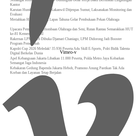
Semangat Kemerdekaan, Lapas Gunungtua Gelar Kerja Bakti Bersihkan Lingkungan
Kantor
Karutan Humbahas Sambut Kakanwil Ditjenpas Sumut, Laksanakan Monitoring dan
Evaluasi
Meriahkan HUT RI ke-81, Lapas Tahuna Gelar Pembukaan Pekan Olahraga
Upacara Pembukaan Perlombaan Olahraga dan Seni, Rutan Rantau Semarakkan HUT
ke-81 Kemerdekaan RI
Rakernas LPM 2026 Dibuka Djamari Chaniago, LPM Didorong Jadi Booster
Program Pemerintah
Kapolri Cup 2026 Meledak! 35.936 Peserta Adu Skill E-Sports, Polri Bidik Talenta
Vimeo-v
Digital Berkelas Dunia
Apel Kebangsaan Jakarta Libatkan 11.000 Peserta, Polda Metro Jaya Kobarkan
Semangat Jaga Indonesia
Kebakaran Gedung Bapenda Jakarta Heboh, Pramono Anung Pastikan Tak Ada
Korban dan Layanan Tetap Berjalan