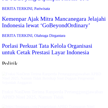
BERITA TERKINI
,
Pariwisata
Kemenpar Ajak Mitra Mancanegara Jelajahi
Indonesia lewat ‘GoBeyondOrdinary’
BERITA TERKINI
,
Olahraga Dirgantara
Porlasi Perkuat Tata Kelola Organisasi
untuk Cetak Prestasi Layar Indonesia
Politik
Fraksi NasDem Terima Ranperda Pertanggungjawaban
APBD Nisel 2025, Namun Tidak