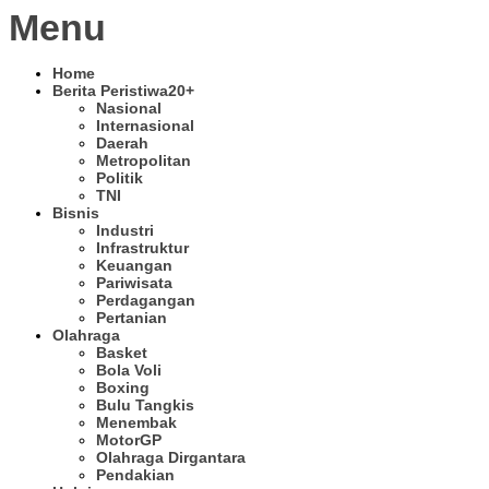
Menu
Home
Berita Peristiwa
20+
Nasional
Internasional
Daerah
Metropolitan
Politik
TNI
Bisnis
Industri
Infrastruktur
Keuangan
Pariwisata
Perdagangan
Pertanian
Olahraga
Basket
Bola Voli
Boxing
Bulu Tangkis
Menembak
MotorGP
Olahraga Dirgantara
Pendakian