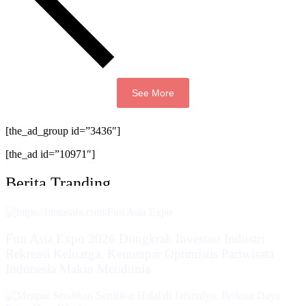
See More
[the_ad_group id=”3436″]
[the_ad id=”10971″]
Berita Tranding
Fun Asia Expo 2026 Dongkrak Investasi Industri
Rekreasi Keluarga, Kemenpar Optimistis Pariwisata
Indonesia Makin Mendunia