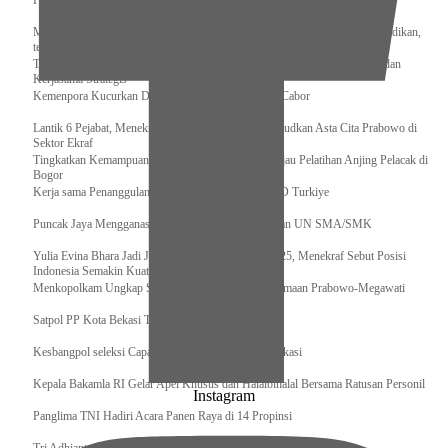
Pengurus Pusat Pordasi Pacu Dapat Pesan dari Sri Paduka
Menag RI dan Dua Menteri Yordania Jalin Sinergi Bidang Wakaf dan Pendidikan,
termasuk Beasiswa
Tiba di Tanah Air, Presiden Prabowo Subianto Bawa Komitmen Investasi dan
Kerjasama Strategis
Kemenpora Kucurkan Dana untuk Pelatnas pada 13 Cabor
Lantik 6 Pejabat, Menekraf Tegaskan Komitmen Wujudkan Asta Cita Prabowo di
Sektor Ekraf
Tingkatkan Kemampuan K9 TNI, Panglima TNI Tinjau Pelatihan Anjing Pelacak di
Bogor
Kerja sama Penanggulangan Bencana BNPB – AFAD Turkiye
Puncak Jaya Mengganas, TNI-POLRI Solid Amankan UN SMA/SMK
Yulia Evina Bhara Jadi Juri Festival Film Cannes 2025, Menekraf Sebut Posisi
Indonesia Semakin Kuat
Menkopolkam Ungkap Spirit Persatuan dan Kebersamaan Prabowo-Megawati
Satpol PP Kota Bekasi Tertibkan PPKS
Kesbangpol seleksi Capaska 736 Siswa/i se-Kota Bekasi
Kepala Bakamla RI Gelar Apel Khusus dan Halalbihalal Bersama Ratusan Personil
Instagram
Panglima TNI Hadiri Acara Panen Raya di 14 Propinsi