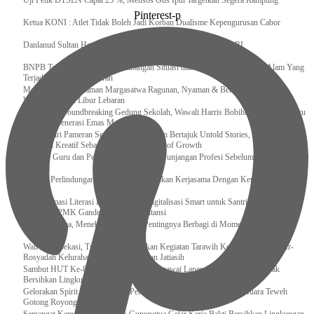
Uji Petik DTSEN Capai 25 %, Mensos Gus Ipul Targetkan Segera Rampung
Pinterest-p
Ketua KONI : Atlet Tidak Boleh Jadi Korban Dualisme Kepengurusan Cabor
Danlanud Sultan Hasanuddin Ikuti Exit Meeting Bersama BPK RI
BNPB Terus Memantau Perkembangan Situasi dan Penanganan Bencana Alam Yang
Terjadi di Beberapa Daerah
Menpar Pastikan Taman Margasatwa Ragunan, Nyaman & Bersih di Kunjungi
Wisatawan Saat Libur Lebaran
Resmikan Groundbreaking Gedung Sekolah, Wawali Harris Bobihoe : Tonggak Baru
Ciptakan Generasi Emas Masa Depan
Menghadiri Pameran Seni Meiro Collection Bertajuk Untold Stories, Irene Umar :
Ekonomi Kreatif Sebagai The New Engine of Growth
120.067 Guru dan Pengawas PAI Terima Tunjangan Profesi Sebelum Lebaran
Perkuat Perlindungan KI Kemenkum Sahkan Kerjasama Dengan Kemenbud
Transformasi Literasi Keuangan dan Digitalisasi Smart untuk Santri Produktif
Kemenko PMK Gandeng Beberapa Intansi
Peduli Sesama, Menekraf Tekankan Pentingnya Berbagi di Momen Ramadan
Wali Kota Bekasi, Tri Adhianto Lakukan Kegiatan Tarawih Keliling di Masjid Ar-
Rosyadah Kelurahan Jatirasa Kecamatan Jatiasih
Sambut HUT Ke-81 Kemerdekaan RI, Pegawai Lapas Gunungsitoli Kompak
Bersihkan Lingkungan Kantor
Gelorakan Spirit Kemerdekaan, Petugas dan Warga Binaan Lapas Muara Teweh
Gotong Royong Kurve Masjid