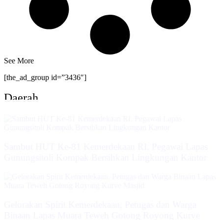
See More
[the_ad_group id=”3436″]
Daerah
Sambut HUT Ke-81 Kemerdekaan RI, Pegawai Lapas
Gunungsitoli Kompak Bersihkan Lingkungan Kantor
Gelorakan Spirit Kemerdekaan, Petugas dan Warga
Binaan Lapas Muara Teweh Gotong Royong Kurve