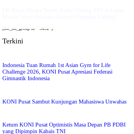
‎PK Bapas Muara Teweh Hadiri Sidang TPP di Lapas
Muara Teweh Bersama Kanwil Ditjenpas Kalteng
[the_ad_group id=”3432″]
Terkini
Indonesia Tuan Rumah 1st Asian Gym for Life
Challenge 2026, KONI Pusat Apresiasi Federasi
Gimnastik Indonesia
KONI Pusat Sambut Kunjungan Mahasiswa Unwahas
Ketum KONI Pusat Optimistis Masa Depan PB PDBI
yang Dipimpin Kabais TNI