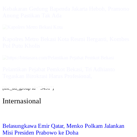
Kebakaran Gedung Bapenda Jakarta Heboh, Pramono
Anung Pastikan Tak Ada
Kapolres Metro Bekasi Kota Resmi Berganti, Kombes
Pol Putu Kholis
Pelantikan Pejabat Pemkot Bekasi, Tri Adhianto
Tegaskan Birokrasi Harus Profesional,
[the_ad_group id=”3431″]
Internasional
Belasungkawa Emir Qatar, Menko Polkam Jalankan
Misi Presiden Prabowo ke Doha