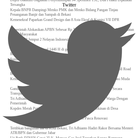
Ditjen Gakkum Gagalkan Penyelundupan 94 Spesimen TSL, Dua Pelaku Dijadikan
Twitter
Tersangka
Kepala BNPB Dampingi Menko PMK dan Menko Bidang Pangan Tinjau
Penanganan Banjir dan Sampah di Bekasi
Kemenekraf Paparkan Grand Design dan 8 Asta Ekraf di Komisi VII DPR
Pemerintah Alokasikan APBN Sebesar Rp 3,4 Triliun untuk Program Cek Kesehatan
Gratis Masyarakat
Bakamla RI Jemput 2 Nelayan Indonesia di Perbatasan Terluar Indonesia Malaysia
Sidang Isbat Awal Syawal 1446 H di gelar oleh Kementerian Agama pada 29
Ramadan
Sumber Daya Adalah Tantangan Penanganan Darurat Bencana di Daerah
Dukung Kelancaran Lalu Lintas Libur Idul Fitri 1446h / 2025m, Waskita Toll Road
Berlakukan Diskon Tarif Sebesar 20%
Kemenekraf – Kemeninves Perkuat Sinergi Demi Lapangan Kerja Generasi Muda
Gandeng KPK , Gus Ipul Memastikan Penyaluran Bansos Dilakukan Secara
Transparan dan Tepat Sasaran
Tri Adhianto Katakan : Tarling Sebagai Sarana Komunikasi Antar Warga Dengan
Pemerintah
Kopdes Merah Putih Instrumen Penting Pengentasan Kemiskinan di Desa
Presiden, Prabowo Subianto Resmikan 17 Stadion Pasca Renovasi
Tertibkan bangunan liar di Kota Bekasi, Tri Adhianto Hadiri Rakor Bersama Menteri
ATR/BPN dan Gubernur Jabar