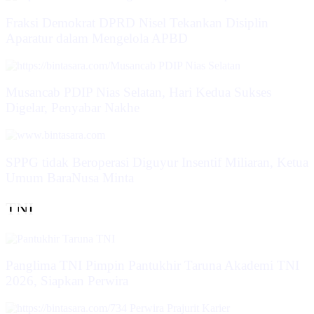
Fraksi Demokrat DPRD Nisel Tekankan Disiplin
Aparatur dalam Mengelola APBD
Musancab PDIP Nias Selatan, Hari Kedua Sukses
Digelar, Penyabar Nakhe
SPPG tidak Beroperasi Diguyur Insentif Miliaran, Ketua
Umum BaraNusa Minta
TNI
Panglima TNI Pimpin Pantukhir Taruna Akademi TNI
2026, Siapkan Perwira