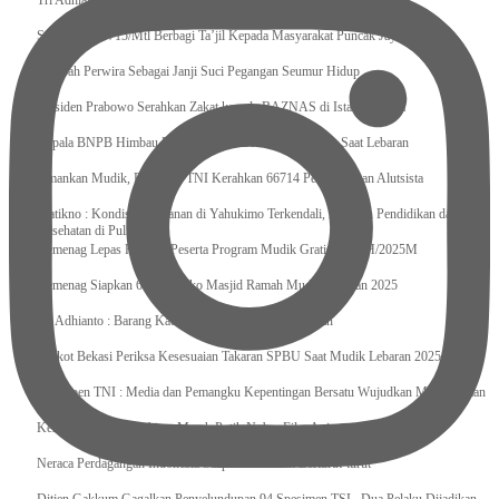
Tri Adhianto : Kota Bekasi Bisa Mempertahankan Keharmonisasian
Satgas Yonif 715/Mtl Berbagi Ta’jil Kepada Masyarakat Puncak Jaya
Sumpah Perwira Sebagai Janji Suci Pegangan Seumur Hidup
Presiden Prabowo Serahkan Zakat kepada BAZNAS di Istana Negara
Kepala BNPB Himbau Pemda Waspada Potensi Bencana Saat Lebaran
Amankan Mudik, Panglima TNI Kerahkan 66714 Personel Dan Alutsista
Pratikno : Kondisi Keamanan di Yahukimo Terkendali, Layanan Pendidikan dan
Kesehatan di Pulihkan
Kemenag Lepas Ratusan Peserta Program Mudik Gratis 1446 H/2025M
Kemenag Siapkan 6.180 Posko Masjid Ramah Mudik Lebaran 2025
Tri Adhianto : Barang Kadaluarsa Segera di Kembalikan
Walkot Bekasi Periksa Kesesuaian Takaran SPBU Saat Mudik Lebaran 2025
Kapuspen TNI : Media dan Pemangku Kepentingan Bersatu Wujudkan Mudik Aman
2025
Kemenekraf Ajak Kabinet Merah Putih Nobar Film Animasi Jumbo
Neraca Perdagangan Indonesia Surplus 58 Bulan Berturut-turut