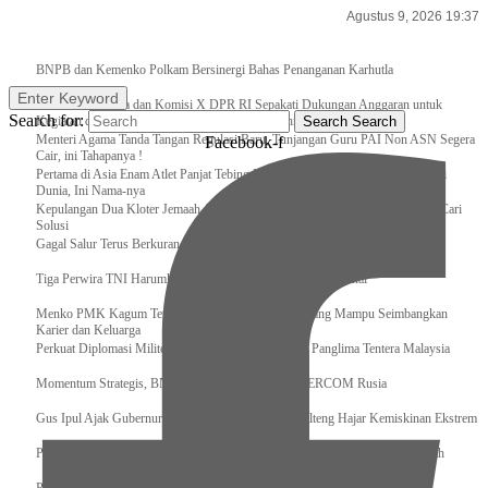
Agustus 9, 2026 19:37
Breaking News
BNPB dan Kemenko Polkam Bersinergi Bahas Penanganan Karhutla
Enter Keyword
Raker Kemenpora dan Komisi X DPR RI Sepakati Dukungan Anggaran untuk
Search for:
Kegiatan dan Program Prioritas Pemuda dan Olahraga
Search
Search
Menteri Agama Tanda Tangan Regulasi Baru, Tunjangan Guru PAI Non ASN Segera
Facebook-f
Cair, ini Tahapanya !
Pertama di Asia Enam Atlet Panjat Tebing Indonesia Taklukkan Tebing Tertinggi
Dunia, Ini Nama-nya
Kepulangan Dua Kloter Jemaah Asal Surabaya Tertunda, Kemenag Upayakan Cari
Solusi
Gagal Salur Terus Berkurang, Gus Ipul: 405 Ribu Lebih Bansos Cair
Tiga Perwira TNI Harumkan Indonesia Di Kancah Internasional
Menko PMK Kagum Terhadap Perempuan Modern yang Mampu Seimbangkan
Karier dan Keluarga
Perkuat Diplomasi Militer, Panglima TNI Terima CC Panglima Tentera Malaysia
Momentum Strategis, BNPB Terima Kunjungan EMERCOM Rusia
Gus Ipul Ajak Gubernur dan Bupati/Wali Kota se-Kalteng Hajar Kemiskinan Ekstrem
Panglima TNI Sambut Kedatangan Presiden RI Usai Lawatan ke Timur Tengah