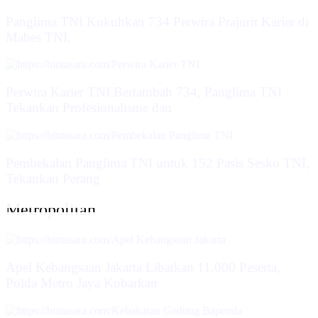
Panglima TNI Kukuhkan 734 Perwira Prajurit Karier di
Mabes TNI,
Perwira Karier TNI Bertambah 734, Panglima TNI
Tekankan Profesionalisme dan
Pembekalan Panglima TNI untuk 152 Pasis Sesko TNI,
Tekankan Perang
Metropolitan
Apel Kebangsaan Jakarta Libatkan 11.000 Peserta,
Polda Metro Jaya Kobarkan