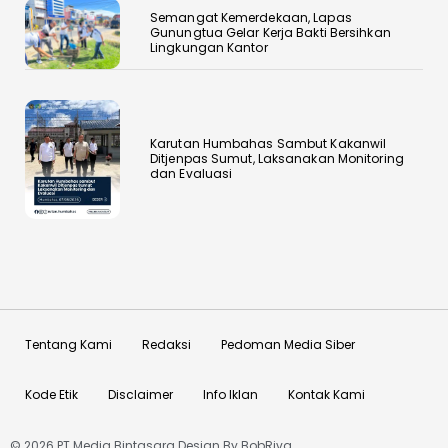
Semangat Kemerdekaan, Lapas
Gunungtua Gelar Kerja Bakti Bersihkan
Lingkungan Kantor
Karutan Humbahas Sambut Kakanwil
Ditjenpas Sumut, Laksanakan Monitoring
dan Evaluasi
Tentang Kami
Redaksi
Pedoman Media Siber
Kode Etik
Disclaimer
Info Iklan
Kontak Kami
© 2026 PT Media Bintasara Design By
BobRiva