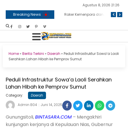
Agustus 8, 2026 21:26
Breaking News
 Tak Ada Korban dan Layanan Tetap Berjalan
BNPB dan Kemenko Polkam Bersinergi Bahas Penanganan Karhutla
Raker Kemenpora dan Komisi X DPR RI Sepakati Dukungan Anggaran untuk Kegiatan dan Program Prioritas Pemuda dan Olahraga
Home
»
Berita Terkini
»
Daerah
»
Peduli Infrastruktur Sowa’a Laoli
Serahkan Lahan Hibah ke Pemprov Sumut
Peduli Infrastruktur Sowa’a Laoli Serahkan
Lahan Hibah ke Pemprov Sumut
Category:
Daerah
Admin B04
Juni 14, 2025
Gunungsitoli,
BINTASARA.COM
– Mengakhiri
kunjungan kerjanya di Kepulauan Nias, Gubernur