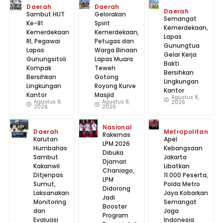
Daerah
Daerah
Daerah
Sambut HUT
Gelorakan
Semangat
Ke-81
Spirit
Kemerdekaan,
Kemerdekaan
Kemerdekaan,
Lapas
RI, Pegawai
Petugas dan
Gunungtua
Lapas
Warga Binaan
Gelar Kerja
Gunungsitoli
Lapas Muara
Bakti
Kompak
Teweh
Bersihkan
Bersihkan
Gotong
Lingkungan
Lingkungan
Royong Kurve
Kantor
Kantor
Masjid
Agustus 8,
Agustus 8,
Agustus 8,
2026
2026
2026
Nasional
Daerah
Metropolitan
Rakernas
Karutan
Apel
LPM 2026
Humbahas
Kebangsaan
Dibuka
Sambut
Jakarta
Djamari
Kakanwil
Libatkan
Chaniago,
Ditjenpas
11.000 Peserta,
LPM
Sumut,
Polda Metro
Didorong
Laksanakan
Jaya Kobarkan
Jadi
Monitoring
Semangat
Booster
dan
Jaga
Program
Evaluasi
Indonesia