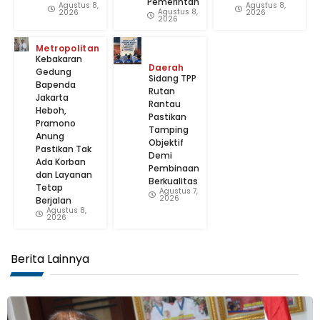
Pemerintah
Agustus 8,
Agustus 8,
Agustus 8,
2026
2026
2026
Metropolitan
Kebakaran
Daerah
Gedung
Sidang TPP
Bapenda
Rutan
Jakarta
Rantau
Heboh,
Pastikan
Pramono
Tamping
Anung
Objektif
Pastikan Tak
Demi
Ada Korban
Pembinaan
dan Layanan
Berkualitas
Tetap
Agustus 7,
2026
Berjalan
Agustus 8,
2026
Berita Lainnya